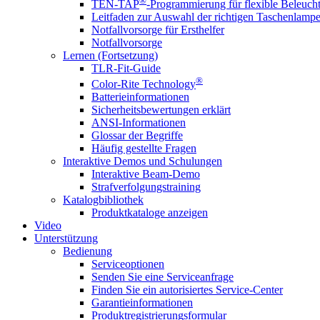
®
TEN-TAP
-Programmierung für flexible Beleuch
Leitfaden zur Auswahl der richtigen Taschenlamp
Notfallvorsorge für Ersthelfer
Notfallvorsorge
Lernen (Fortsetzung)
TLR-Fit-Guide
®
Color-Rite Technology
Batterieinformationen
Sicherheitsbewertungen erklärt
ANSI-Informationen
Glossar der Begriffe
Häufig gestellte Fragen
Interaktive Demos und Schulungen
Interaktive Beam-Demo
Strafverfolgungstraining
Katalogbibliothek
Produktkataloge anzeigen
Video
Unterstützung
Bedienung
Serviceoptionen
Senden Sie eine Serviceanfrage
Finden Sie ein autorisiertes Service-Center
Garantieinformationen
Produktregistrierungsformular