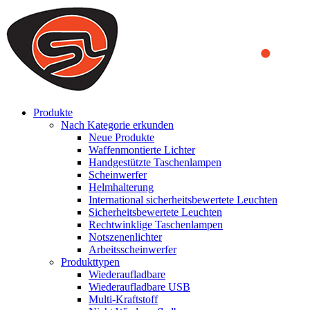
We use cookies to ensure that we provide you the best experience on o
you a better experience. To learn more or to find out how you can di
ACCEPT AND CLOSE
Produkte
Nach Kategorie erkunden
Neue Produkte
Waffenmontierte Lichter
Handgestützte Taschenlampen
Scheinwerfer
Helmhalterung
International sicherheitsbewertete Leuchten
Sicherheitsbewertete Leuchten
Rechtwinklige Taschenlampen
Notszenenlichter
Arbeitsscheinwerfer
Produkttypen
Wiederaufladbare
Wiederaufladbare USB
Multi-Kraftstoff