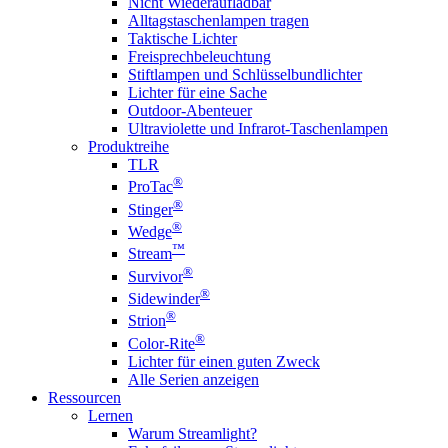
Nicht Wiederaufladbar
Alltagstaschenlampen tragen
Taktische Lichter
Freisprechbeleuchtung
Stiftlampen und Schlüsselbundlichter
Lichter für eine Sache
Outdoor-Abenteuer
Ultraviolette und Infrarot-Taschenlampen
Produktreihe
TLR
®
ProTac
®
Stinger
®
Wedge
™
Stream
®
Survivor
®
Sidewinder
®
Strion
®
Color-Rite
Lichter für einen guten Zweck
Alle Serien anzeigen
Ressourcen
Lernen
Warum Streamlight?