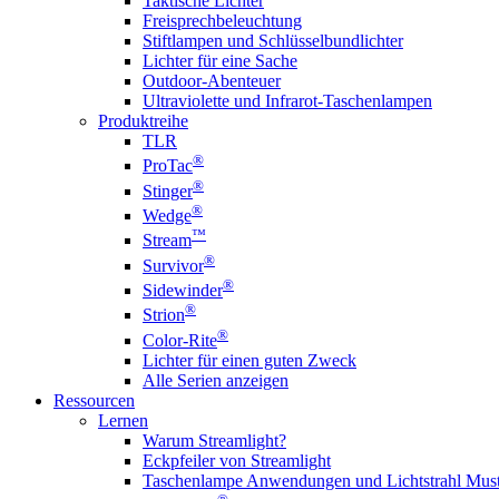
Taktische Lichter
Freisprechbeleuchtung
Stiftlampen und Schlüsselbundlichter
Lichter für eine Sache
Outdoor-Abenteuer
Ultraviolette und Infrarot-Taschenlampen
Produktreihe
TLR
®
ProTac
®
Stinger
®
Wedge
™
Stream
®
Survivor
®
Sidewinder
®
Strion
®
Color-Rite
Lichter für einen guten Zweck
Alle Serien anzeigen
Ressourcen
Lernen
Warum Streamlight?
Eckpfeiler von Streamlight
Taschenlampe Anwendungen und Lichtstrahl Must