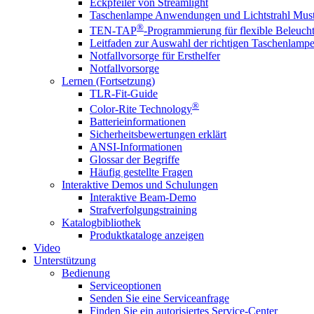
Eckpfeiler von Streamlight
Taschenlampe Anwendungen und Lichtstrahl Must
®
TEN-TAP
-Programmierung für flexible Beleuch
Leitfaden zur Auswahl der richtigen Taschenlamp
Notfallvorsorge für Ersthelfer
Notfallvorsorge
Lernen (Fortsetzung)
TLR-Fit-Guide
®
Color-Rite Technology
Batterieinformationen
Sicherheitsbewertungen erklärt
ANSI-Informationen
Glossar der Begriffe
Häufig gestellte Fragen
Interaktive Demos und Schulungen
Interaktive Beam-Demo
Strafverfolgungstraining
Katalogbibliothek
Produktkataloge anzeigen
Video
Unterstützung
Bedienung
Serviceoptionen
Senden Sie eine Serviceanfrage
Finden Sie ein autorisiertes Service-Center