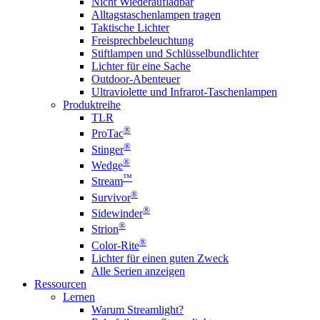
Nicht Wiederaufladbar
Alltagstaschenlampen tragen
Taktische Lichter
Freisprechbeleuchtung
Stiftlampen und Schlüsselbundlichter
Lichter für eine Sache
Outdoor-Abenteuer
Ultraviolette und Infrarot-Taschenlampen
Produktreihe
TLR
®
ProTac
®
Stinger
®
Wedge
™
Stream
®
Survivor
®
Sidewinder
®
Strion
®
Color-Rite
Lichter für einen guten Zweck
Alle Serien anzeigen
Ressourcen
Lernen
Warum Streamlight?