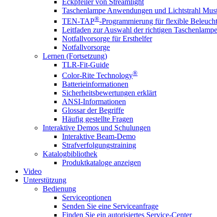
Eckpfeiler von Streamlight
Taschenlampe Anwendungen und Lichtstrahl Must
®
TEN-TAP
-Programmierung für flexible Beleuch
Leitfaden zur Auswahl der richtigen Taschenlamp
Notfallvorsorge für Ersthelfer
Notfallvorsorge
Lernen (Fortsetzung)
TLR-Fit-Guide
®
Color-Rite Technology
Batterieinformationen
Sicherheitsbewertungen erklärt
ANSI-Informationen
Glossar der Begriffe
Häufig gestellte Fragen
Interaktive Demos und Schulungen
Interaktive Beam-Demo
Strafverfolgungstraining
Katalogbibliothek
Produktkataloge anzeigen
Video
Unterstützung
Bedienung
Serviceoptionen
Senden Sie eine Serviceanfrage
Finden Sie ein autorisiertes Service-Center