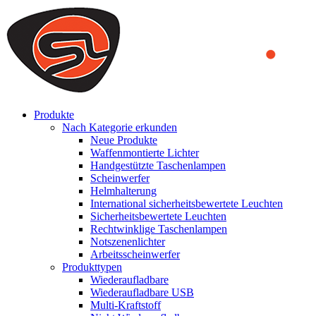
We use cookies to ensure that we provide you the best experience on o
you a better experience. To learn more or to find out how you can di
ACCEPT AND CLOSE
Produkte
Nach Kategorie erkunden
Neue Produkte
Waffenmontierte Lichter
Handgestützte Taschenlampen
Scheinwerfer
Helmhalterung
International sicherheitsbewertete Leuchten
Sicherheitsbewertete Leuchten
Rechtwinklige Taschenlampen
Notszenenlichter
Arbeitsscheinwerfer
Produkttypen
Wiederaufladbare
Wiederaufladbare USB
Multi-Kraftstoff