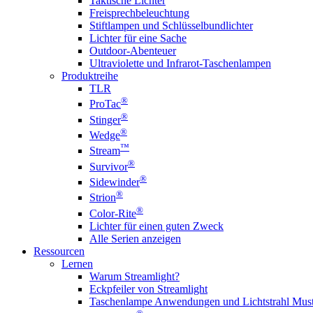
Taktische Lichter
Freisprechbeleuchtung
Stiftlampen und Schlüsselbundlichter
Lichter für eine Sache
Outdoor-Abenteuer
Ultraviolette und Infrarot-Taschenlampen
Produktreihe
TLR
®
ProTac
®
Stinger
®
Wedge
™
Stream
®
Survivor
®
Sidewinder
®
Strion
®
Color-Rite
Lichter für einen guten Zweck
Alle Serien anzeigen
Ressourcen
Lernen
Warum Streamlight?
Eckpfeiler von Streamlight
Taschenlampe Anwendungen und Lichtstrahl Must