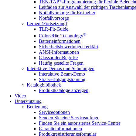
®
TEN-TAP
-Programmierung für flexible Beleuch
Leitfaden zur Auswahl der richtigen Taschenlamp
Notfallvorsorge für Ersthelfer
Notfallvorsorge
Lernen (Fortsetzung)
TLR-Fit-Guide
®
Color-Rite Technology
Batterieinformationen
Sicherheitsbewertungen erklärt
ANSI-Informationen
Glossar der Begriffe
Häufig gestellte Fragen
Interaktive Demos und Schulungen
Interaktive Beam-Demo
Strafverfolgungstraining
Katalogbibliothek
Produktkataloge anzeigen
Video
Unterstützung
Bedienung
Serviceoptionen
Senden Sie eine Serviceanfrage
Finden Sie ein autorisiertes Service-Center
Garantieinformationen
Produktregistrierungsformular