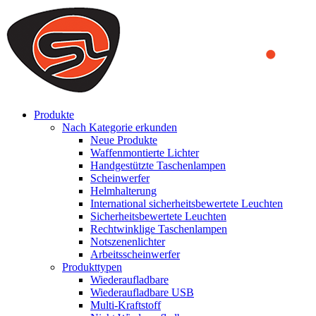
We use cookies to ensure that we provide you the best experience
on our website. By continuing to browse this website, you accept
that cookies are used to help us analyze how the website is used and
to offer you a better experience. To learn more or to find out how
you can disable cookies, you can access our
Privacy Policy
.
ACCEPT AND CLOSE
Produkte
Nach Kategorie erkunden
Neue Produkte
Waffenmontierte Lichter
Handgestützte Taschenlampen
Scheinwerfer
Helmhalterung
International sicherheitsbewertete Leuchten
Sicherheitsbewertete Leuchten
Rechtwinklige Taschenlampen
Notszenenlichter
Arbeitsscheinwerfer
Produkttypen
Wiederaufladbare
Wiederaufladbare USB
Multi-Kraftstoff