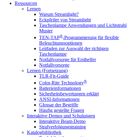
Ressourcen
Lernen
Warum Streamlight?
Eckpfeiler von Streamlight
Taschenlampe Anwendungen und Lichtstrahl
Muster
®
TEN-TAP
-Programmierung für flexible
Beleuchtungsoptionen
Leitfaden zur Auswahl der richtigen
Taschenlampe
Notfallvorsorge für Ersthelfer
Notfallvorsorge
Lernen (Fortsetzung)
TLR-Fit-Guide
®
Color-Rite Technology
Batterieinformationen
Sicherheitsbewertungen erklärt
ANSI-Informationen
Glossar der Begriffe
Häufig gestellte Fragen
Interaktive Demos und Schulungen
Interaktive Beam-Demo
Strafverfolgungstraining
Katalogbibliothek