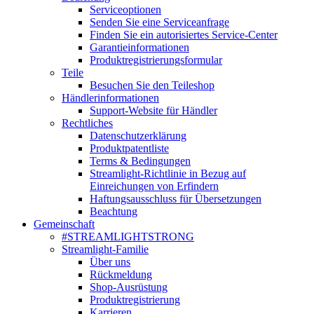
Serviceoptionen
Senden Sie eine Serviceanfrage
Finden Sie ein autorisiertes Service-Center
Garantieinformationen
Produktregistrierungsformular
Teile
Besuchen Sie den Teileshop
Händlerinformationen
Support-Website für Händler
Rechtliches
Datenschutzerklärung
Produktpatentliste
Terms & Bedingungen
Streamlight-Richtlinie in Bezug auf
Einreichungen von Erfindern
Haftungsausschluss für Übersetzungen
Beachtung
Gemeinschaft
#STREAMLIGHTSTRONG
Streamlight-Familie
Über uns
Rückmeldung
Shop-Ausrüstung
Produktregistrierung
Karrieren