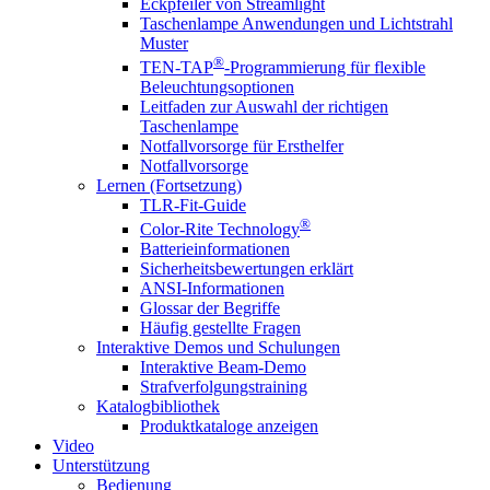
Eckpfeiler von Streamlight
Taschenlampe Anwendungen und Lichtstrahl
Muster
®
TEN-TAP
-Programmierung für flexible
Beleuchtungsoptionen
Leitfaden zur Auswahl der richtigen
Taschenlampe
Notfallvorsorge für Ersthelfer
Notfallvorsorge
Lernen (Fortsetzung)
TLR-Fit-Guide
®
Color-Rite Technology
Batterieinformationen
Sicherheitsbewertungen erklärt
ANSI-Informationen
Glossar der Begriffe
Häufig gestellte Fragen
Interaktive Demos und Schulungen
Interaktive Beam-Demo
Strafverfolgungstraining
Katalogbibliothek
Produktkataloge anzeigen
Video
Unterstützung
Bedienung