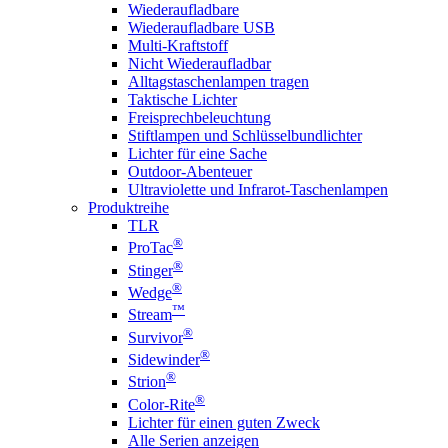
Wiederaufladbare
Wiederaufladbare USB
Multi-Kraftstoff
Nicht Wiederaufladbar
Alltagstaschenlampen tragen
Taktische Lichter
Freisprechbeleuchtung
Stiftlampen und Schlüsselbundlichter
Lichter für eine Sache
Outdoor-Abenteuer
Ultraviolette und Infrarot-Taschenlampen
Produktreihe
TLR
®
ProTac
®
Stinger
®
Wedge
™
Stream
®
Survivor
®
Sidewinder
®
Strion
®
Color-Rite
Lichter für einen guten Zweck
Alle Serien anzeigen