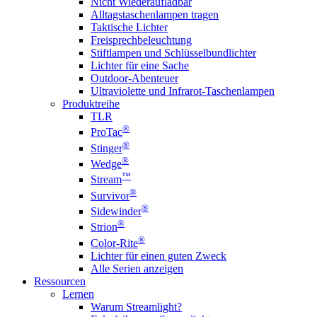
Nicht Wiederaufladbar
Alltagstaschenlampen tragen
Taktische Lichter
Freisprechbeleuchtung
Stiftlampen und Schlüsselbundlichter
Lichter für eine Sache
Outdoor-Abenteuer
Ultraviolette und Infrarot-Taschenlampen
Produktreihe
TLR
®
ProTac
®
Stinger
®
Wedge
™
Stream
®
Survivor
®
Sidewinder
®
Strion
®
Color-Rite
Lichter für einen guten Zweck
Alle Serien anzeigen
Ressourcen
Lernen
Warum Streamlight?