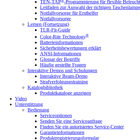
®
TEN-TAP
-Programmierung für flexible Beleuch
Leitfaden zur Auswahl der richtigen Taschenlamp
Notfallvorsorge für Ersthelfer
Notfallvorsorge
Lernen (Fortsetzung)
TLR-Fit-Guide
®
Color-Rite Technology
Batterieinformationen
Sicherheitsbewertungen erklärt
ANSI-Informationen
Glossar der Begriffe
Häufig gestellte Fragen
Interaktive Demos und Schulungen
Interaktive Beam-Demo
Strafverfolgungstraining
Katalogbibliothek
Produktkataloge anzeigen
Video
Unterstützung
Bedienung
Serviceoptionen
Senden Sie eine Serviceanfrage
Finden Sie ein autorisiertes Service-Center
Garantieinformationen
Produktregistrierungsformular