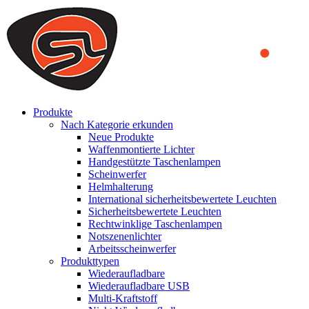
We use cookies to ensure that we provide you the best experience on o
you a better experience. To learn more or to find out how you can di
ACCEPT AND CLOSE
Produkte
Nach Kategorie erkunden
Neue Produkte
Waffenmontierte Lichter
Handgestützte Taschenlampen
Scheinwerfer
Helmhalterung
International sicherheitsbewertete Leuchten
Sicherheitsbewertete Leuchten
Rechtwinklige Taschenlampen
Notszenenlichter
Arbeitsscheinwerfer
Produkttypen
Wiederaufladbare
Wiederaufladbare USB
Multi-Kraftstoff