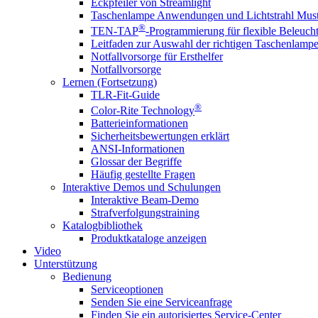
Eckpfeiler von Streamlight
Taschenlampe Anwendungen und Lichtstrahl Must
®
TEN-TAP
-Programmierung für flexible Beleuch
Leitfaden zur Auswahl der richtigen Taschenlamp
Notfallvorsorge für Ersthelfer
Notfallvorsorge
Lernen (Fortsetzung)
TLR-Fit-Guide
®
Color-Rite Technology
Batterieinformationen
Sicherheitsbewertungen erklärt
ANSI-Informationen
Glossar der Begriffe
Häufig gestellte Fragen
Interaktive Demos und Schulungen
Interaktive Beam-Demo
Strafverfolgungstraining
Katalogbibliothek
Produktkataloge anzeigen
Video
Unterstützung
Bedienung
Serviceoptionen
Senden Sie eine Serviceanfrage
Finden Sie ein autorisiertes Service-Center