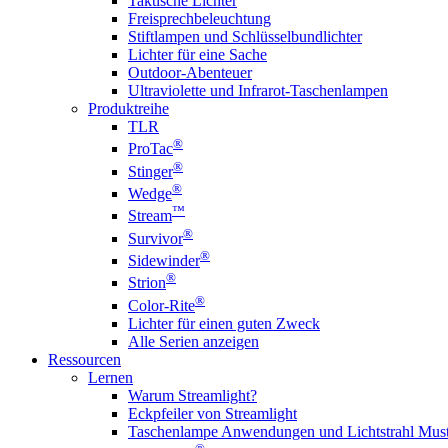
Taktische Lichter
Freisprechbeleuchtung
Stiftlampen und Schlüsselbundlichter
Lichter für eine Sache
Outdoor-Abenteuer
Ultraviolette und Infrarot-Taschenlampen
Produktreihe
TLR
®
ProTac
®
Stinger
®
Wedge
™
Stream
®
Survivor
®
Sidewinder
®
Strion
®
Color-Rite
Lichter für einen guten Zweck
Alle Serien anzeigen
Ressourcen
Lernen
Warum Streamlight?
Eckpfeiler von Streamlight
Taschenlampe Anwendungen und Lichtstrahl Must