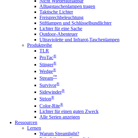
Nicht Wiederaufladbar
Alltagstaschenlampen tragen
Taktische Lichter
Freisprechbeleuchtung
Stiftlampen und Schlüsselbundlichter
Lichter für eine Sache
Outdoor-Abenteuer
Ultraviolette und Infrarot-Taschenlampen
Produktreihe
TLR
®
ProTac
®
Stinger
®
Wedge
™
Stream
®
Survivor
®
Sidewinder
®
Strion
®
Color-Rite
Lichter für einen guten Zweck
Alle Serien anzeigen
Ressourcen
Lernen
Warum Streamlight?