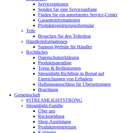
Serviceoptionen
Senden Sie eine Serviceanfrage
Finden Sie ein autorisiertes Service-Center
Garantieinformationen
Produktregistrierungsformular
Teile
Besuchen Sie den Teileshop
Händlerinformationen
Support-Website für Händler
Rechtliches
Datenschutzerklärung
Produktpatentliste
Terms & Bedingungen
Streamlight-Richtlinie in Bezug auf
Einreichungen von Erfindern
Haftungsausschluss für Übersetzungen
Beachtung
Gemeinschaft
#STREAMLIGHTSTRONG
Streamlight-Familie
Über uns
Rückmeldung
Shop-Ausrüstung
Produktregistrierung
Karrieren