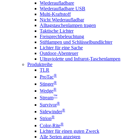
Wiederaufladbare
Wiederaufladbare USB
Multi-Kraftstoff
Nicht Wiederaufladbar
Alltagstaschenlampen tragen
Taktische Lichter
Freisprechbeleuchtung
Stiftlampen und Schlüsselbundlichter
Lichter für eine Sache
Outdoor-Abenteuer
Ultraviolette und Infrarot-Taschenlampen
Produktreihe
TLR
®
ProTac
®
Stinger
®
Wedge
™
Stream
®
Survivor
®
Sidewinder
®
Strion
®
Color-Rite
Lichter für einen guten Zweck
Alle Serien anzeigen