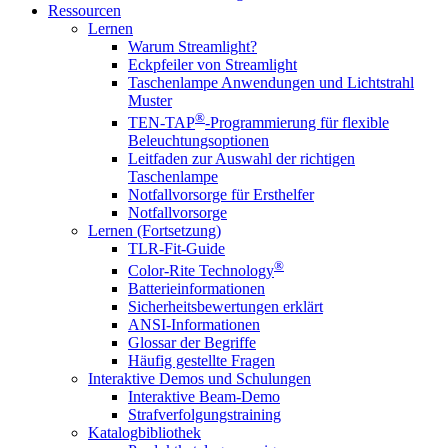
Ressourcen
Lernen
Warum Streamlight?
Eckpfeiler von Streamlight
Taschenlampe Anwendungen und Lichtstrahl
Muster
®
TEN-TAP
-Programmierung für flexible
Beleuchtungsoptionen
Leitfaden zur Auswahl der richtigen
Taschenlampe
Notfallvorsorge für Ersthelfer
Notfallvorsorge
Lernen (Fortsetzung)
TLR-Fit-Guide
®
Color-Rite Technology
Batterieinformationen
Sicherheitsbewertungen erklärt
ANSI-Informationen
Glossar der Begriffe
Häufig gestellte Fragen
Interaktive Demos und Schulungen
Interaktive Beam-Demo
Strafverfolgungstraining
Katalogbibliothek