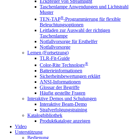
Eckpfeiler von Streamlight
Taschenlampe Anwendungen und Lichtstrahl
Muster
®
TEN-TAP
-Programmierung für flexible
Beleuchtungsoptionen
Leitfaden zur Auswahl der richtigen
Taschenlampe
Notfallvorsorge für Ersthelfer
Notfallvorsorge
Lernen (Fortsetzung)
TLR-Fit-Guide
®
Color-Rite Technology
Batterieinformationen
Sicherheitsbewertungen erklärt
ANSI-Informationen
Glossar der Begriffe
Häufig gestellte Fragen
Interaktive Demos und Schulungen
Interaktive Beam-Demo
Strafverfolgungstraining
Katalogbibliothek
Produktkataloge anzeigen
Video
Unterstützung
Bedienung