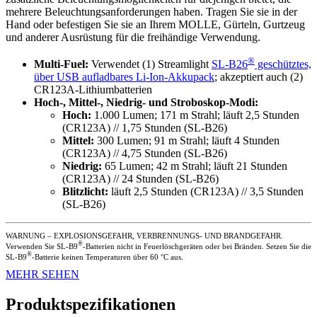
mehrere Beleuchtungsanforderungen haben. Tragen Sie sie in der
Hand oder befestigen Sie sie an Ihrem MOLLE, Gürteln, Gurtzeug
und anderer Ausrüstung für die freihändige Verwendung.
®
Multi-Fuel:
Verwendet (1) Streamlight
SL-B26
geschütztes,
über USB aufladbares Li-Ion-Akkupack
; akzeptiert auch (2)
CR123A-Lithiumbatterien
Hoch-, Mittel-, Niedrig- und Stroboskop-Modi:
Hoch:
1.000 Lumen; 171 m Strahl; läuft 2,5 Stunden
(CR123A) // 1,75 Stunden (SL-B26)
Mittel:
300 Lumen; 91 m Strahl; läuft 4 Stunden
(CR123A) // 4,75 Stunden (SL-B26)
Niedrig:
65 Lumen; 42 m Strahl; läuft 21 Stunden
(CR123A) // 24 Stunden (SL-B26)
Blitzlicht:
läuft 2,5 Stunden (CR123A) // 3,5 Stunden
(SL-B26)
WARNUNG – EXPLOSIONSGEFAHR, VERBRENNUNGS- UND BRANDGEFAHR.
®
Verwenden Sie SL-B9
-Batterien nicht in Feuerlöschgeräten oder bei Bränden. Setzen Sie die
®
SL-B9
-Batterie keinen Temperaturen über 60 °C aus.
MEHR SEHEN
Produktspezifikationen