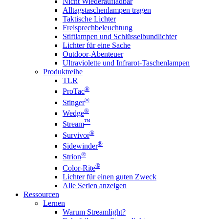
Nicht Wiederaufladbar
Alltagstaschenlampen tragen
Taktische Lichter
Freisprechbeleuchtung
Stiftlampen und Schlüsselbundlichter
Lichter für eine Sache
Outdoor-Abenteuer
Ultraviolette und Infrarot-Taschenlampen
Produktreihe
TLR
®
ProTac
®
Stinger
®
Wedge
™
Stream
®
Survivor
®
Sidewinder
®
Strion
®
Color-Rite
Lichter für einen guten Zweck
Alle Serien anzeigen
Ressourcen
Lernen
Warum Streamlight?