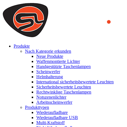
We use cookies to ensure that we provide you the best experience
on our website. By continuing to browse this website, you accept
that cookies are used to help us analyze how the website is used and
to offer you a better experience. To learn more or to find out how
you can disable cookies, you can access our
Privacy Policy
.
ACCEPT AND CLOSE
Produkte
Nach Kategorie erkunden
Neue Produkte
Waffenmontierte Lichter
Handgestützte Taschenlampen
Scheinwerfer
Helmhalterung
International sicherheitsbewertete Leuchten
Sicherheitsbewertete Leuchten
Rechtwinklige Taschenlampen
Notszenenlichter
Arbeitsscheinwerfer
Produkttypen
Wiederaufladbare
Wiederaufladbare USB
Multi-Kraftstoff