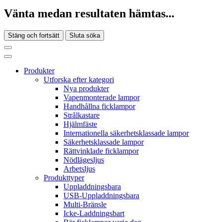
Vänta medan resultaten hämtas...
Stäng och fortsätt
Sluta söka
Produkter
Utforska efter kategori
Nya produkter
Vapenmonterade lampor
Handhållna ficklampor
Strålkastare
Hjälmfäste
Internationella säkerhetsklassade lampor
Säkerhetsklassade lampor
Rättvinklade ficklampor
Nödlägesljus
Arbetsljus
Produkttyper
Uppladdningsbara
USB-Uppladdningsbara
Multi-Bränsle
Icke-Laddningsbart