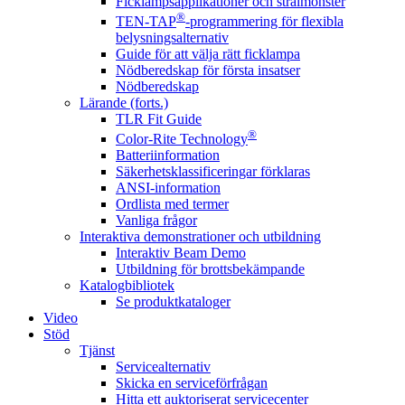
Ficklampsapplikationer och strålmönster
®
TEN-TAP
-programmering för flexibla
belysningsalternativ
Guide för att välja rätt ficklampa
Nödberedskap för första insatser
Nödberedskap
Lärande (forts.)
TLR Fit Guide
®
Color-Rite Technology
Batteriinformation
Säkerhetsklassificeringar förklaras
ANSI-information
Ordlista med termer
Vanliga frågor
Interaktiva demonstrationer och utbildning
Interaktiv Beam Demo
Utbildning för brottsbekämpande
Katalogbibliotek
Se produktkataloger
Video
Stöd
Tjänst
Servicealternativ
Skicka en serviceförfrågan
Hitta ett auktoriserat servicecenter