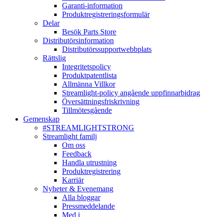
Garanti-information
Produktregistreringsformulär
Delar
Besök Parts Store
Distributörsinformation
Distributörssupportwebbplats
Rättslig
Integritetspolicy
Produktpatentlista
Allmänna Villkor
Streamlight-policy angående uppfinnarbidrag
Översättningsfriskrivning
Tillmötesgående
Gemenskap
#STREAMLIGHTSTRONG
Streamlight familj
Om oss
Feedback
Handla utrustning
Produktregistrering
Karriär
Nyheter & Evenemang
Alla bloggar
Pressmeddelande
Med i