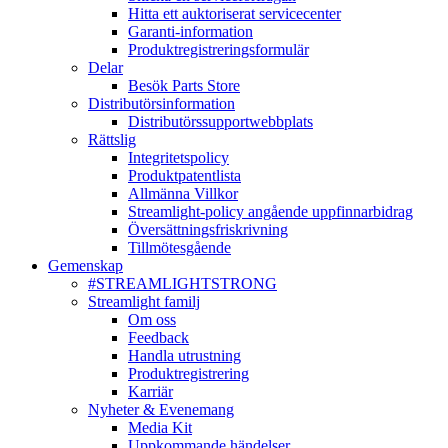
Hitta ett auktoriserat servicecenter
Garanti-information
Produktregistreringsformulär
Delar
Besök Parts Store
Distributörsinformation
Distributörssupportwebbplats
Rättslig
Integritetspolicy
Produktpatentlista
Allmänna Villkor
Streamlight-policy angående uppfinnarbidrag
Översättningsfriskrivning
Tillmötesgående
Gemenskap
#STREAMLIGHTSTRONG
Streamlight familj
Om oss
Feedback
Handla utrustning
Produktregistrering
Karriär
Nyheter & Evenemang
Media Kit
Uppkommande händelser