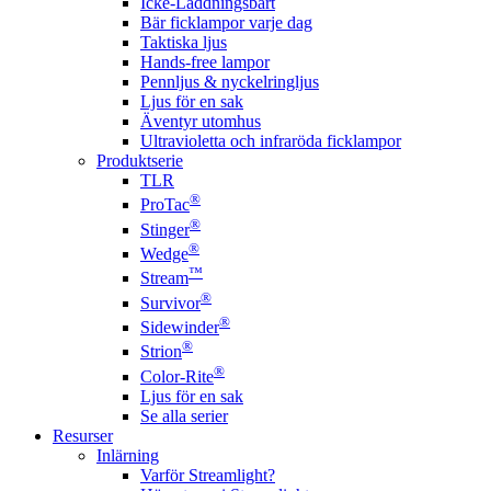
Icke-Laddningsbart
Bär ficklampor varje dag
Taktiska ljus
Hands-free lampor
Pennljus & nyckelringljus
Ljus för en sak
Äventyr utomhus
Ultravioletta och infraröda ficklampor
Produktserie
TLR
®
ProTac
®
Stinger
®
Wedge
™
Stream
®
Survivor
®
Sidewinder
®
Strion
®
Color-Rite
Ljus för en sak
Se alla serier
Resurser
Inlärning
Varför Streamlight?