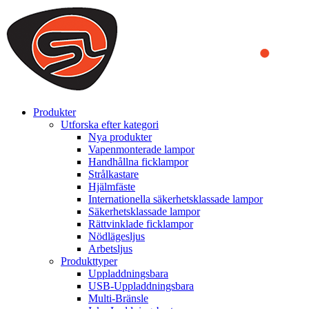
We use cookies to ensure that we provide you the best experience
on our website. By continuing to browse this website, you accept
that cookies are used to help us analyze how the website is used and
to offer you a better experience. To learn more or to find out how
you can disable cookies, you can access our
Privacy Policy
.
ACCEPT AND CLOSE
Produkter
Utforska efter kategori
Nya produkter
Vapenmonterade lampor
Handhållna ficklampor
Strålkastare
Hjälmfäste
Internationella säkerhetsklassade lampor
Säkerhetsklassade lampor
Rättvinklade ficklampor
Nödlägesljus
Arbetsljus
Produkttyper
Uppladdningsbara
USB-Uppladdningsbara
Multi-Bränsle