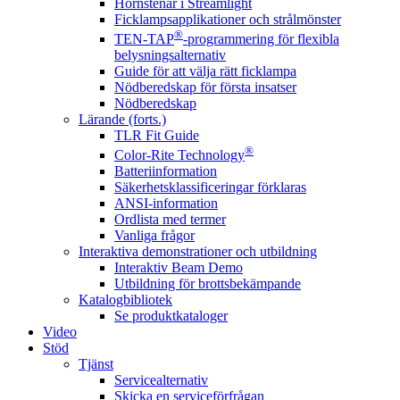
Hörnstenar i Streamlight
Ficklampsapplikationer och strålmönster
®
TEN-TAP
-programmering för flexibla
belysningsalternativ
Guide för att välja rätt ficklampa
Nödberedskap för första insatser
Nödberedskap
Lärande (forts.)
TLR Fit Guide
®
Color-Rite Technology
Batteriinformation
Säkerhetsklassificeringar förklaras
ANSI-information
Ordlista med termer
Vanliga frågor
Interaktiva demonstrationer och utbildning
Interaktiv Beam Demo
Utbildning för brottsbekämpande
Katalogbibliotek
Se produktkataloger
Video
Stöd
Tjänst
Servicealternativ
Skicka en serviceförfrågan