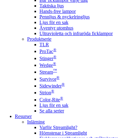
Bär ficklampor varje dag
Taktiska ljus
Hands-free lampor
Pennljus & nyckelringljus
Ljus för en sak
Äventyr utomhus
Ultravioletta och infraröda ficklampor
Produktserie
TLR
®
ProTac
®
Stinger
®
Wedge
™
Stream
®
Survivor
®
Sidewinder
®
Strion
®
Color-Rite
Ljus för en sak
Se alla serier
Resurser
Inlärning
Varför Streamlight?
Hörnstenar i Streamlight