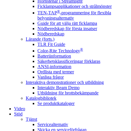
Hörnstenar i Streamlight
Ficklampsapplikationer och strålmönster
®
TEN-TAP
-programmering för flexibla
belysningsalternativ
Guide för att välja rätt ficklampa
Nödberedskap för första insatser
Nödberedskap
Lärande (forts.)
TLR Fit Guide
®
Color-Rite Technology
Batteriinformation
Säkerhetsklassificeringar förklaras
ANSI-information
Ordlista med termer
Vanliga frågor
Interaktiva demonstrationer och utbildning
Interaktiv Beam Demo
Utbildning för brottsbekämpande
Katalogbibliotek
Se produktkataloger
Video
Stöd
Tjänst
Servicealternativ
Skicka en serviceförfrågan