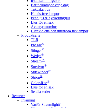
Icke-Laddningsbart
Bär ficklampor varje dag
Taktiska ljus
Hands-free lampor
Pennljus & nyckelringljus
Ljus för en sak
Äventyr utomhus
Ultravioletta och infraröda ficklampor
Produktserie
TLR
®
ProTac
®
Stinger
®
Wedge
™
Stream
®
Survivor
®
Sidewinder
®
Strion
®
Color-Rite
Ljus för en sak
Se alla serier
Resurser
Inlärning
Varför Streamlight?