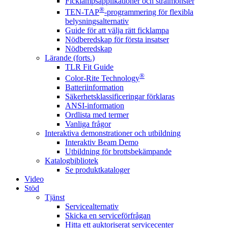
Ficklampsapplikationer och strålmönster
®
TEN-TAP
-programmering för flexibla
belysningsalternativ
Guide för att välja rätt ficklampa
Nödberedskap för första insatser
Nödberedskap
Lärande (forts.)
TLR Fit Guide
®
Color-Rite Technology
Batteriinformation
Säkerhetsklassificeringar förklaras
ANSI-information
Ordlista med termer
Vanliga frågor
Interaktiva demonstrationer och utbildning
Interaktiv Beam Demo
Utbildning för brottsbekämpande
Katalogbibliotek
Se produktkataloger
Video
Stöd
Tjänst
Servicealternativ
Skicka en serviceförfrågan
Hitta ett auktoriserat servicecenter