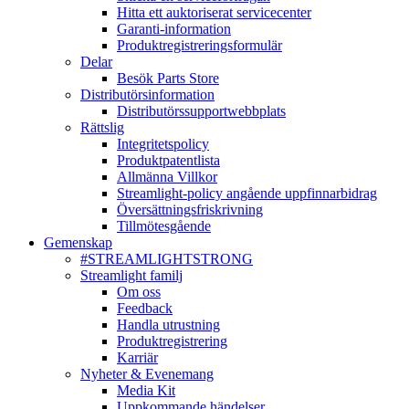
Hitta ett auktoriserat servicecenter
Garanti-information
Produktregistreringsformulär
Delar
Besök Parts Store
Distributörsinformation
Distributörssupportwebbplats
Rättslig
Integritetspolicy
Produktpatentlista
Allmänna Villkor
Streamlight-policy angående uppfinnarbidrag
Översättningsfriskrivning
Tillmötesgående
Gemenskap
#STREAMLIGHTSTRONG
Streamlight familj
Om oss
Feedback
Handla utrustning
Produktregistrering
Karriär
Nyheter & Evenemang
Media Kit
Uppkommande händelser