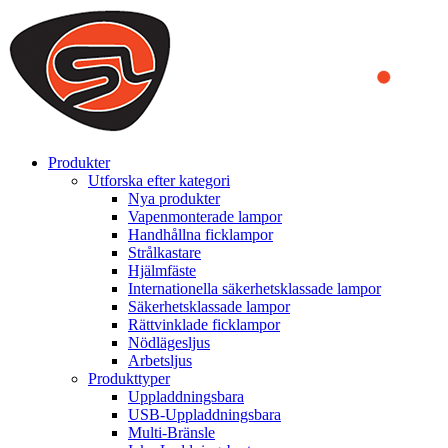
We use cookies to ensure that we provide you the best experience
on our website. By continuing to browse this website, you accept
that cookies are used to help us analyze how the website is used and
to offer you a better experience. To learn more or to find out how
you can disable cookies, you can access our
Privacy Policy
.
ACCEPT AND CLOSE
Produkter
Utforska efter kategori
Nya produkter
Vapenmonterade lampor
Handhållna ficklampor
Strålkastare
Hjälmfäste
Internationella säkerhetsklassade lampor
Säkerhetsklassade lampor
Rättvinklade ficklampor
Nödlägesljus
Arbetsljus
Produkttyper
Uppladdningsbara
USB-Uppladdningsbara
Multi-Bränsle