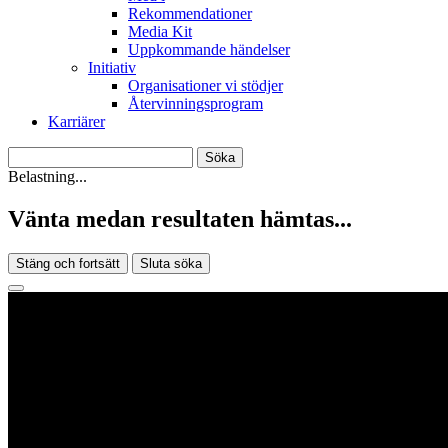
Rekommendationer
Media Kit
Uppkommande händelser
Initiativ
Organisationer vi stödjer
Återvinningsprogram
Karriärer
Belastning...
Vänta medan resultaten hämtas...
Stäng och fortsätt
Sluta söka