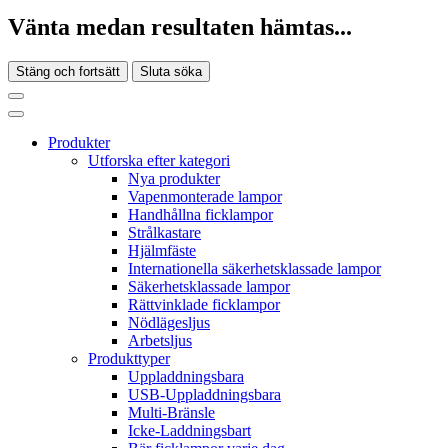
Vänta medan resultaten hämtas...
Stäng och fortsätt
Sluta söka
Produkter
Utforska efter kategori
Nya produkter
Vapenmonterade lampor
Handhållna ficklampor
Strålkastare
Hjälmfäste
Internationella säkerhetsklassade lampor
Säkerhetsklassade lampor
Rättvinklade ficklampor
Nödlägesljus
Arbetsljus
Produkttyper
Uppladdningsbara
USB-Uppladdningsbara
Multi-Bränsle
Icke-Laddningsbart