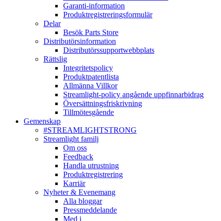
Garanti-information
Produktregistreringsformulär
Delar
Besök Parts Store
Distributörsinformation
Distributörssupportwebbplats
Rättslig
Integritetspolicy
Produktpatentlista
Allmänna Villkor
Streamlight-policy angående uppfinnarbidrag
Översättningsfriskrivning
Tillmötesgående
Gemenskap
#STREAMLIGHTSTRONG
Streamlight familj
Om oss
Feedback
Handla utrustning
Produktregistrering
Karriär
Nyheter & Evenemang
Alla bloggar
Pressmeddelande
Med i