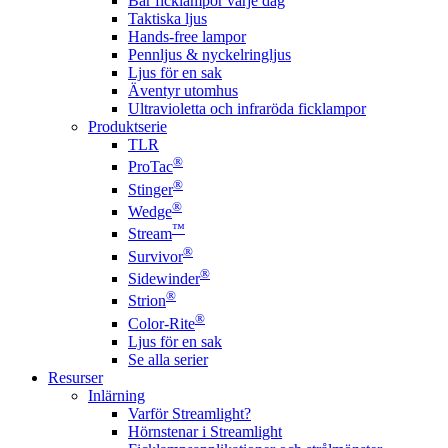
Bär ficklampor varje dag
Taktiska ljus
Hands-free lampor
Pennljus & nyckelringljus
Ljus för en sak
Äventyr utomhus
Ultravioletta och infraröda ficklampor
Produktserie
TLR
®
ProTac
®
Stinger
®
Wedge
™
Stream
®
Survivor
®
Sidewinder
®
Strion
®
Color-Rite
Ljus för en sak
Se alla serier
Resurser
Inlärning
Varför Streamlight?
Hörnstenar i Streamlight