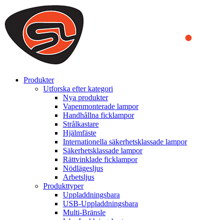
We use cookies to ensure that we provide you the best experience on o
you a better experience. To learn more or to find out how you can di
ACCEPT AND CLOSE
Produkter
Utforska efter kategori
Nya produkter
Vapenmonterade lampor
Handhållna ficklampor
Strålkastare
Hjälmfäste
Internationella säkerhetsklassade lampor
Säkerhetsklassade lampor
Rättvinklade ficklampor
Nödlägesljus
Arbetsljus
Produkttyper
Uppladdningsbara
USB-Uppladdningsbara
Multi-Bränsle