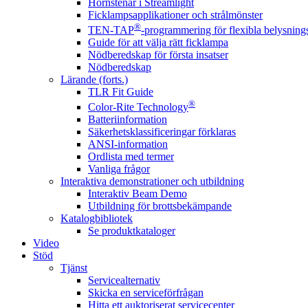
Hörnstenar i Streamlight
Ficklampsapplikationer och strålmönster
®
TEN-TAP
-programmering för flexibla belysnings
Guide för att välja rätt ficklampa
Nödberedskap för första insatser
Nödberedskap
Lärande (forts.)
TLR Fit Guide
®
Color-Rite Technology
Batteriinformation
Säkerhetsklassificeringar förklaras
ANSI-information
Ordlista med termer
Vanliga frågor
Interaktiva demonstrationer och utbildning
Interaktiv Beam Demo
Utbildning för brottsbekämpande
Katalogbibliotek
Se produktkataloger
Video
Stöd
Tjänst
Servicealternativ
Skicka en serviceförfrågan
Hitta ett auktoriserat servicecenter