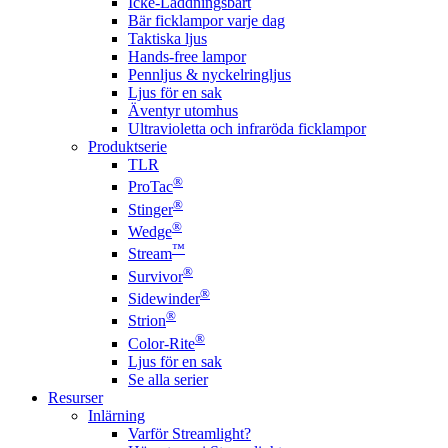
Icke-Laddningsbart
Bär ficklampor varje dag
Taktiska ljus
Hands-free lampor
Pennljus & nyckelringljus
Ljus för en sak
Äventyr utomhus
Ultravioletta och infraröda ficklampor
Produktserie
TLR
®
ProTac
®
Stinger
®
Wedge
™
Stream
®
Survivor
®
Sidewinder
®
Strion
®
Color-Rite
Ljus för en sak
Se alla serier
Resurser
Inlärning
Varför Streamlight?