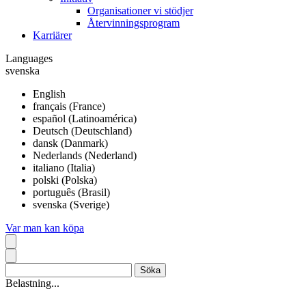
Organisationer vi stödjer
Återvinningsprogram
Karriärer
Languages
svenska
English
français (France)
español (Latinoamérica)
Deutsch (Deutschland)
dansk (Danmark)
Nederlands (Nederland)
italiano (Italia)
polski (Polska)
português (Brasil)
svenska (Sverige)
Var man kan köpa
Belastning...