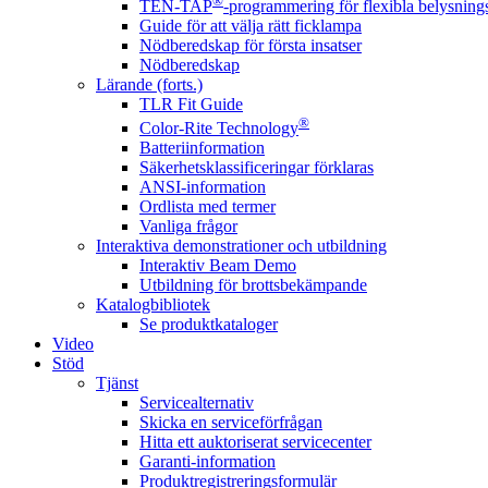
®
TEN-TAP
-programmering för flexibla belysnings
Guide för att välja rätt ficklampa
Nödberedskap för första insatser
Nödberedskap
Lärande (forts.)
TLR Fit Guide
®
Color-Rite Technology
Batteriinformation
Säkerhetsklassificeringar förklaras
ANSI-information
Ordlista med termer
Vanliga frågor
Interaktiva demonstrationer och utbildning
Interaktiv Beam Demo
Utbildning för brottsbekämpande
Katalogbibliotek
Se produktkataloger
Video
Stöd
Tjänst
Servicealternativ
Skicka en serviceförfrågan
Hitta ett auktoriserat servicecenter
Garanti-information
Produktregistreringsformulär