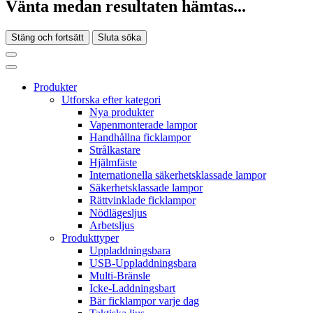
Vänta medan resultaten hämtas...
Stäng och fortsätt
Sluta söka
Produkter
Utforska efter kategori
Nya produkter
Vapenmonterade lampor
Handhållna ficklampor
Strålkastare
Hjälmfäste
Internationella säkerhetsklassade lampor
Säkerhetsklassade lampor
Rättvinklade ficklampor
Nödlägesljus
Arbetsljus
Produkttyper
Uppladdningsbara
USB-Uppladdningsbara
Multi-Bränsle
Icke-Laddningsbart
Bär ficklampor varje dag