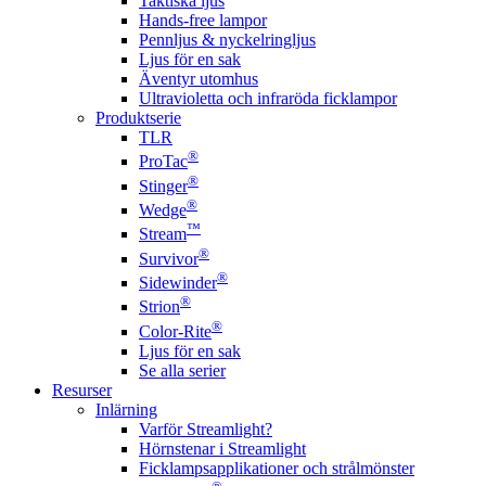
Taktiska ljus
Hands-free lampor
Pennljus & nyckelringljus
Ljus för en sak
Äventyr utomhus
Ultravioletta och infraröda ficklampor
Produktserie
TLR
®
ProTac
®
Stinger
®
Wedge
™
Stream
®
Survivor
®
Sidewinder
®
Strion
®
Color-Rite
Ljus för en sak
Se alla serier
Resurser
Inlärning
Varför Streamlight?
Hörnstenar i Streamlight
Ficklampsapplikationer och strålmönster