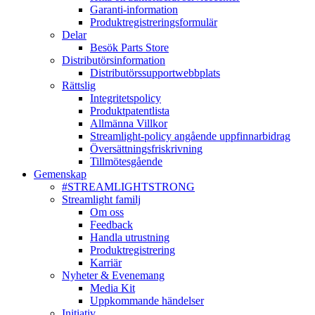
Garanti-information
Produktregistreringsformulär
Delar
Besök Parts Store
Distributörsinformation
Distributörssupportwebbplats
Rättslig
Integritetspolicy
Produktpatentlista
Allmänna Villkor
Streamlight-policy angående uppfinnarbidrag
Översättningsfriskrivning
Tillmötesgående
Gemenskap
#STREAMLIGHTSTRONG
Streamlight familj
Om oss
Feedback
Handla utrustning
Produktregistrering
Karriär
Nyheter & Evenemang
Media Kit
Uppkommande händelser
Initiativ