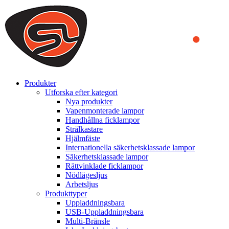
We use cookies to ensure that we provide you the best experience
on our website. By continuing to browse this website, you accept
that cookies are used to help us analyze how the website is used and
to offer you a better experience. To learn more or to find out how
you can disable cookies, you can access our
Privacy Policy
.
ACCEPT AND CLOSE
Produkter
Utforska efter kategori
Nya produkter
Vapenmonterade lampor
Handhållna ficklampor
Strålkastare
Hjälmfäste
Internationella säkerhetsklassade lampor
Säkerhetsklassade lampor
Rättvinklade ficklampor
Nödlägesljus
Arbetsljus
Produkttyper
Uppladdningsbara
USB-Uppladdningsbara
Multi-Bränsle