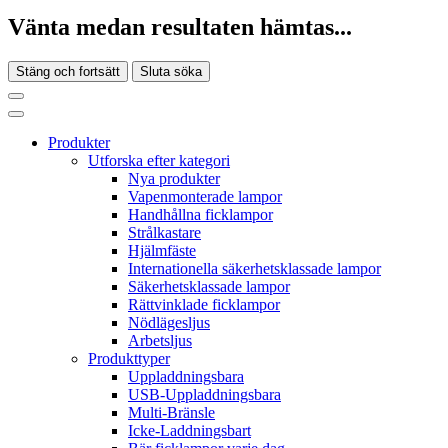
Vänta medan resultaten hämtas...
Stäng och fortsätt
Sluta söka
Produkter
Utforska efter kategori
Nya produkter
Vapenmonterade lampor
Handhållna ficklampor
Strålkastare
Hjälmfäste
Internationella säkerhetsklassade lampor
Säkerhetsklassade lampor
Rättvinklade ficklampor
Nödlägesljus
Arbetsljus
Produkttyper
Uppladdningsbara
USB-Uppladdningsbara
Multi-Bränsle
Icke-Laddningsbart