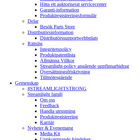
Hitta ett auktoriserat servicecenter
Garanti-information
Produktregistreringsformulär
Delar
Besök Parts Store
Distributörsinformation
Distributörssupportwebbplats
Rättslig
Integritetspolicy
Produktpatentlista
Allmänna Villkor
Streamlight-policy angående uppfinnarbidrag
Översättningsfriskrivning
Tillmötesgående
Gemenskap
#STREAMLIGHTSTRONG
Streamlight familj
Om oss
Feedback
Handla utrustning
Produktregistrering
Karriär
Nyheter & Evenemang
Media Kit
Uppkommande händelser