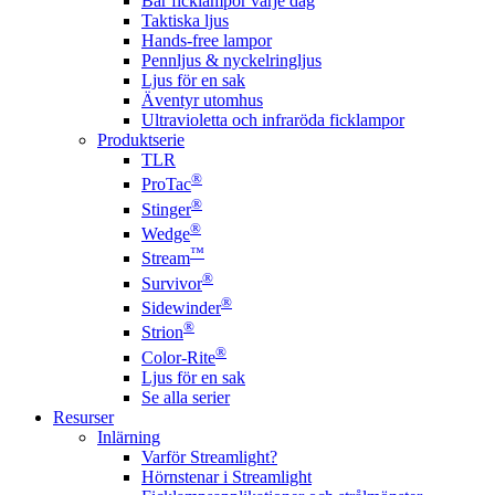
Bär ficklampor varje dag
Taktiska ljus
Hands-free lampor
Pennljus & nyckelringljus
Ljus för en sak
Äventyr utomhus
Ultravioletta och infraröda ficklampor
Produktserie
TLR
®
ProTac
®
Stinger
®
Wedge
™
Stream
®
Survivor
®
Sidewinder
®
Strion
®
Color-Rite
Ljus för en sak
Se alla serier
Resurser
Inlärning
Varför Streamlight?
Hörnstenar i Streamlight