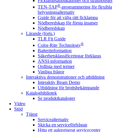
Ficklampsapplikationer och strålmönster
®
TEN-TAP
-programmering för flexibla
belysningsalternativ
Guide för att välja rätt ficklampa
Nödberedskap för första insatser
Nödberedskap
Lärande (forts.)
TLR Fit Guide
®
Color-Rite Technology
Batteriinformation
Säkerhetsklassificeringar förklaras
ANSI-information
Ordlista med termer
Vanliga frågor
Interaktiva demonstrationer och utbildning
Interaktiv Beam Demo
Utbildning för brottsbekämpande
Katalogbibliotek
Se produktkataloger
Video
Stöd
Tjänst
Servicealternativ
Skicka en serviceförfrågan
Hitta ett auktoriserat servicecenter