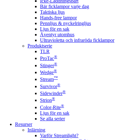
Icke-Laddningsbart
Bär ficklampor varje dag
Taktiska ljus
Hands-free lampor
Pennljus & nyckelringljus
Ljus för en sak
Äventyr utomhus
Ultravioletta och infraröda ficklampor
Produktserie
TLR
®
ProTac
®
Stinger
®
Wedge
™
Stream
®
Survivor
®
Sidewinder
®
Strion
®
Color-Rite
Ljus för en sak
Se alla serier
Resurser
Inlärning
Varför Streamlight?