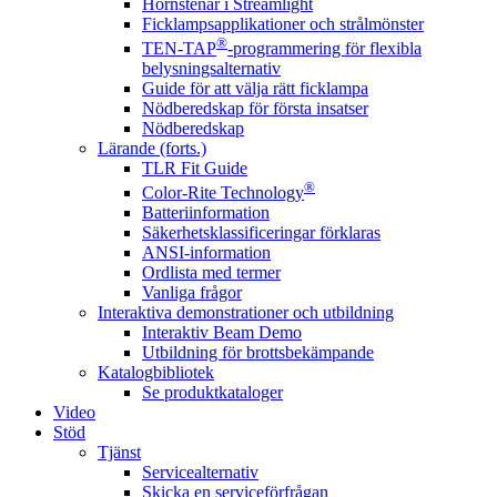
Hörnstenar i Streamlight
Ficklampsapplikationer och strålmönster
®
TEN-TAP
-programmering för flexibla
belysningsalternativ
Guide för att välja rätt ficklampa
Nödberedskap för första insatser
Nödberedskap
Lärande (forts.)
TLR Fit Guide
®
Color-Rite Technology
Batteriinformation
Säkerhetsklassificeringar förklaras
ANSI-information
Ordlista med termer
Vanliga frågor
Interaktiva demonstrationer och utbildning
Interaktiv Beam Demo
Utbildning för brottsbekämpande
Katalogbibliotek
Se produktkataloger
Video
Stöd
Tjänst
Servicealternativ
Skicka en serviceförfrågan