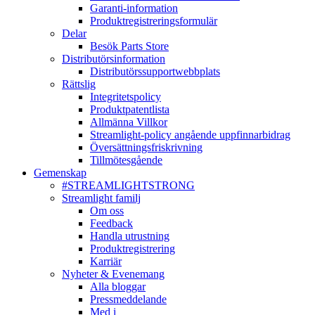
Garanti-information
Produktregistreringsformulär
Delar
Besök Parts Store
Distributörsinformation
Distributörssupportwebbplats
Rättslig
Integritetspolicy
Produktpatentlista
Allmänna Villkor
Streamlight-policy angående uppfinnarbidrag
Översättningsfriskrivning
Tillmötesgående
Gemenskap
#STREAMLIGHTSTRONG
Streamlight familj
Om oss
Feedback
Handla utrustning
Produktregistrering
Karriär
Nyheter & Evenemang
Alla bloggar
Pressmeddelande
Med i