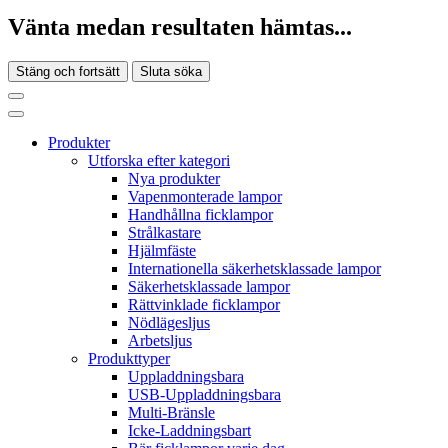
Vänta medan resultaten hämtas...
Stäng och fortsätt
Sluta söka
Produkter
Utforska efter kategori
Nya produkter
Vapenmonterade lampor
Handhållna ficklampor
Strålkastare
Hjälmfäste
Internationella säkerhetsklassade lampor
Säkerhetsklassade lampor
Rättvinklade ficklampor
Nödlägesljus
Arbetsljus
Produkttyper
Uppladdningsbara
USB-Uppladdningsbara
Multi-Bränsle
Icke-Laddningsbart