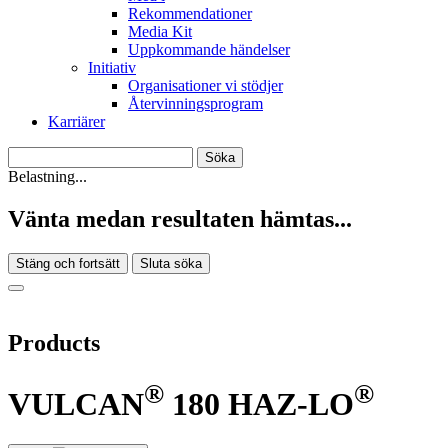
Rekommendationer
Media Kit
Uppkommande händelser
Initiativ
Organisationer vi stödjer
Återvinningsprogram
Karriärer
Belastning...
Vänta medan resultaten hämtas...
Stäng och fortsätt
Sluta söka
Products
®
®
VULCAN
180 HAZ-LO