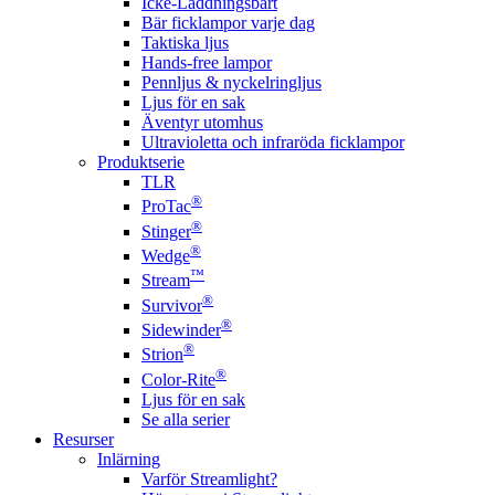
Icke-Laddningsbart
Bär ficklampor varje dag
Taktiska ljus
Hands-free lampor
Pennljus & nyckelringljus
Ljus för en sak
Äventyr utomhus
Ultravioletta och infraröda ficklampor
Produktserie
TLR
®
ProTac
®
Stinger
®
Wedge
™
Stream
®
Survivor
®
Sidewinder
®
Strion
®
Color-Rite
Ljus för en sak
Se alla serier
Resurser
Inlärning
Varför Streamlight?