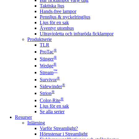
Bär ficklampor varje dag
Taktiska ljus
Hands-free lampor
Pennljus & nyckelringljus
Ljus för en sak
Äventyr utomhus
Ultravioletta och infraröda ficklampor
Produktserie
TLR
®
ProTac
®
Stinger
®
Wedge
™
Stream
®
Survivor
®
Sidewinder
®
Strion
®
Color-Rite
Ljus för en sak
Se alla serier
Resurser
Inlärning
Varför Streamlight?
Hörnstenar i Streamlight