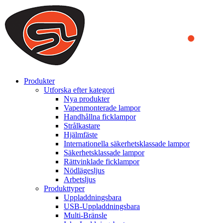
We use cookies to ensure that we provide you the best experience
on our website. By continuing to browse this website, you accept
that cookies are used to help us analyze how the website is used and
to offer you a better experience. To learn more or to find out how
you can disable cookies, you can access our
Privacy Policy
.
ACCEPT AND CLOSE
Produkter
Utforska efter kategori
Nya produkter
Vapenmonterade lampor
Handhållna ficklampor
Strålkastare
Hjälmfäste
Internationella säkerhetsklassade lampor
Säkerhetsklassade lampor
Rättvinklade ficklampor
Nödlägesljus
Arbetsljus
Produkttyper
Uppladdningsbara
USB-Uppladdningsbara
Multi-Bränsle