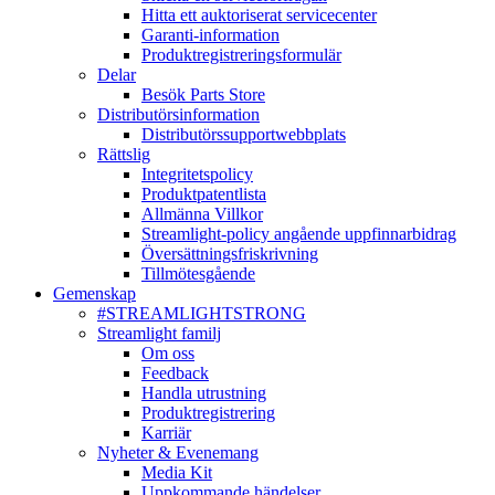
Hitta ett auktoriserat servicecenter
Garanti-information
Produktregistreringsformulär
Delar
Besök Parts Store
Distributörsinformation
Distributörssupportwebbplats
Rättslig
Integritetspolicy
Produktpatentlista
Allmänna Villkor
Streamlight-policy angående uppfinnarbidrag
Översättningsfriskrivning
Tillmötesgående
Gemenskap
#STREAMLIGHTSTRONG
Streamlight familj
Om oss
Feedback
Handla utrustning
Produktregistrering
Karriär
Nyheter & Evenemang
Media Kit
Uppkommande händelser