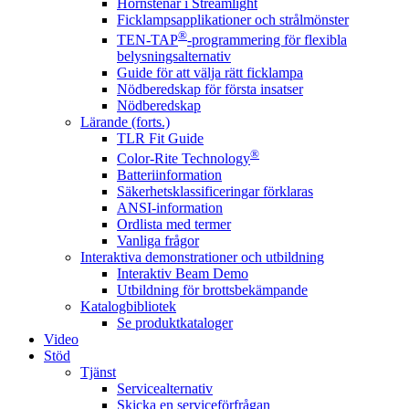
Hörnstenar i Streamlight
Ficklampsapplikationer och strålmönster
®
TEN-TAP
-programmering för flexibla
belysningsalternativ
Guide för att välja rätt ficklampa
Nödberedskap för första insatser
Nödberedskap
Lärande (forts.)
TLR Fit Guide
®
Color-Rite Technology
Batteriinformation
Säkerhetsklassificeringar förklaras
ANSI-information
Ordlista med termer
Vanliga frågor
Interaktiva demonstrationer och utbildning
Interaktiv Beam Demo
Utbildning för brottsbekämpande
Katalogbibliotek
Se produktkataloger
Video
Stöd
Tjänst
Servicealternativ
Skicka en serviceförfrågan