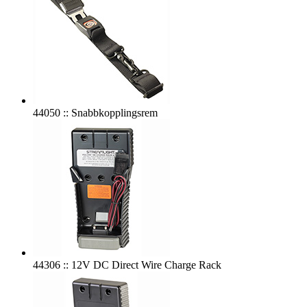
44050 :: Snabbkopplingsrem
44306 :: 12V DC Direct Wire Charge Rack