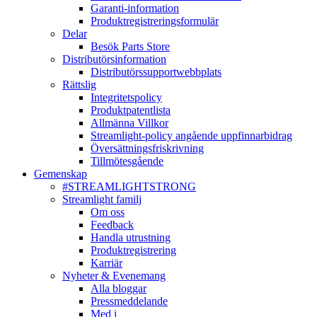
Garanti-information
Produktregistreringsformulär
Delar
Besök Parts Store
Distributörsinformation
Distributörssupportwebbplats
Rättslig
Integritetspolicy
Produktpatentlista
Allmänna Villkor
Streamlight-policy angående uppfinnarbidrag
Översättningsfriskrivning
Tillmötesgående
Gemenskap
#STREAMLIGHTSTRONG
Streamlight familj
Om oss
Feedback
Handla utrustning
Produktregistrering
Karriär
Nyheter & Evenemang
Alla bloggar
Pressmeddelande
Med i