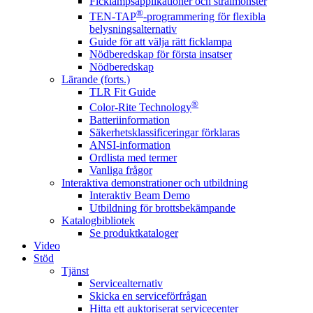
Ficklampsapplikationer och strålmönster
®
TEN-TAP
-programmering för flexibla
belysningsalternativ
Guide för att välja rätt ficklampa
Nödberedskap för första insatser
Nödberedskap
Lärande (forts.)
TLR Fit Guide
®
Color-Rite Technology
Batteriinformation
Säkerhetsklassificeringar förklaras
ANSI-information
Ordlista med termer
Vanliga frågor
Interaktiva demonstrationer och utbildning
Interaktiv Beam Demo
Utbildning för brottsbekämpande
Katalogbibliotek
Se produktkataloger
Video
Stöd
Tjänst
Servicealternativ
Skicka en serviceförfrågan
Hitta ett auktoriserat servicecenter