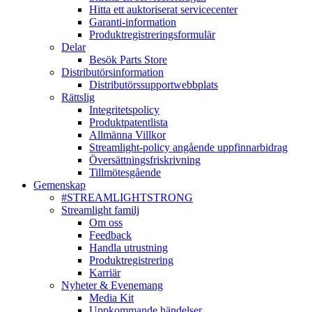
Hitta ett auktoriserat servicecenter
Garanti-information
Produktregistreringsformulär
Delar
Besök Parts Store
Distributörsinformation
Distributörssupportwebbplats
Rättslig
Integritetspolicy
Produktpatentlista
Allmänna Villkor
Streamlight-policy angående uppfinnarbidrag
Översättningsfriskrivning
Tillmötesgående
Gemenskap
#STREAMLIGHTSTRONG
Streamlight familj
Om oss
Feedback
Handla utrustning
Produktregistrering
Karriär
Nyheter & Evenemang
Media Kit
Uppkommande händelser