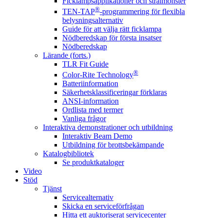
Ficklampsapplikationer och strålmönster
®
TEN-TAP
-programmering för flexibla
belysningsalternativ
Guide för att välja rätt ficklampa
Nödberedskap för första insatser
Nödberedskap
Lärande (forts.)
TLR Fit Guide
®
Color-Rite Technology
Batteriinformation
Säkerhetsklassificeringar förklaras
ANSI-information
Ordlista med termer
Vanliga frågor
Interaktiva demonstrationer och utbildning
Interaktiv Beam Demo
Utbildning för brottsbekämpande
Katalogbibliotek
Se produktkataloger
Video
Stöd
Tjänst
Servicealternativ
Skicka en serviceförfrågan
Hitta ett auktoriserat servicecenter