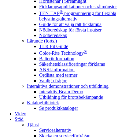
Hörnstenar i Streamlight
Ficklampsapplikationer och strålmönster
®
TEN-TAP
-programmering för flexibla
belysningsalternativ
Guide för att välja rätt ficklampa
Nödberedskap för första insatser
Nödberedskap
Lärande (forts.)
TLR Fit Guide
®
Color-Rite Technology
Batteriinformation
Säkerhetsklassificeringar förklaras
ANSI-information
Ordlista med termer
Vanliga frågor
Interaktiva demonstrationer och utbildning
Interaktiv Beam Demo
Utbildning för brottsbekämpande
Katalogbibliotek
Se produktkataloger
Video
Stöd
Tjänst
Servicealternativ
Skicka en serviceförfrågan