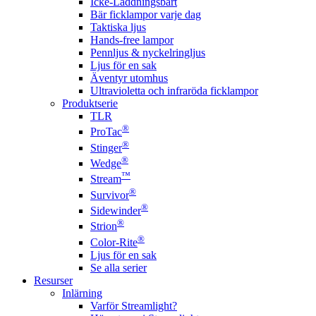
Icke-Laddningsbart
Bär ficklampor varje dag
Taktiska ljus
Hands-free lampor
Pennljus & nyckelringljus
Ljus för en sak
Äventyr utomhus
Ultravioletta och infraröda ficklampor
Produktserie
TLR
®
ProTac
®
Stinger
®
Wedge
™
Stream
®
Survivor
®
Sidewinder
®
Strion
®
Color-Rite
Ljus för en sak
Se alla serier
Resurser
Inlärning
Varför Streamlight?