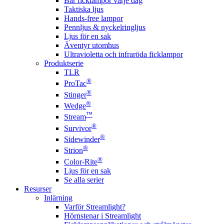
Bär ficklampor varje dag
Taktiska ljus
Hands-free lampor
Pennljus & nyckelringljus
Ljus för en sak
Äventyr utomhus
Ultravioletta och infraröda ficklampor
Produktserie
TLR
®
ProTac
®
Stinger
®
Wedge
™
Stream
®
Survivor
®
Sidewinder
®
Strion
®
Color-Rite
Ljus för en sak
Se alla serier
Resurser
Inlärning
Varför Streamlight?
Hörnstenar i Streamlight