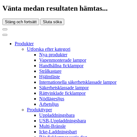
Vänta medan resultaten hämtas...
Stäng och fortsätt
Sluta söka
Produkter
Utforska efter kategori
Nya produkter
Vapenmonterade lampor
Handhållna ficklampor
Strålkastare
Hjälmfäste
Internationella säkerhetsklassade lampor
Säkerhetsklassade lampor
Rättvinklade ficklampor
Nödlägesljus
Arbetsljus
Produkttyper
Uppladdningsbara
USB-Uppladdningsbara
Multi-Bränsle
Icke-Laddningsbart