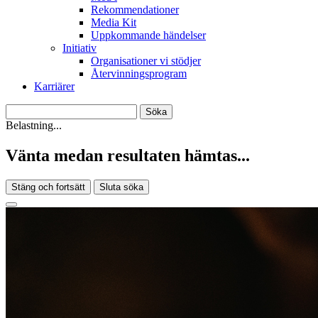
Rekommendationer
Media Kit
Uppkommande händelser
Initiativ
Organisationer vi stödjer
Återvinningsprogram
Karriärer
Belastning...
Vänta medan resultaten hämtas...
Stäng och fortsätt
Sluta söka