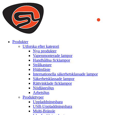
We use cookies to ensure that we provide you the best experience
on our website. By continuing to browse this website, you accept
that cookies are used to help us analyze how the website is used and
to offer you a better experience. To learn more or to find out how
you can disable cookies, you can access our
Privacy Policy
.
ACCEPT AND CLOSE
Produkter
Utforska efter kategori
Nya produkter
Vapenmonterade lampor
Handhållna ficklampor
Strålkastare
Hjälmfäste
Internationella säkerhetsklassade lampor
Säkerhetsklassade lampor
Rättvinklade ficklampor
Nödlägesljus
Arbetsljus
Produkttyper
Uppladdningsbara
USB-Uppladdningsbara
Multi-Bränsle