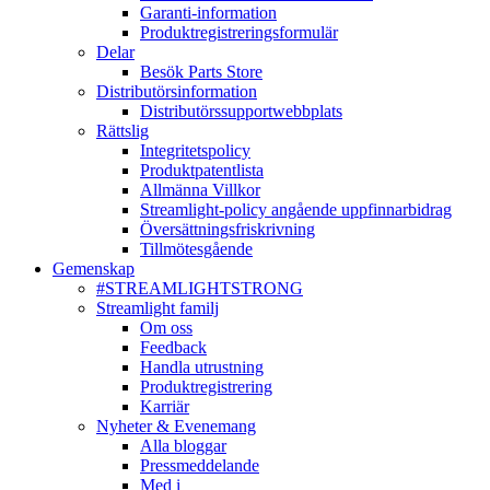
Garanti-information
Produktregistreringsformulär
Delar
Besök Parts Store
Distributörsinformation
Distributörssupportwebbplats
Rättslig
Integritetspolicy
Produktpatentlista
Allmänna Villkor
Streamlight-policy angående uppfinnarbidrag
Översättningsfriskrivning
Tillmötesgående
Gemenskap
#STREAMLIGHTSTRONG
Streamlight familj
Om oss
Feedback
Handla utrustning
Produktregistrering
Karriär
Nyheter & Evenemang
Alla bloggar
Pressmeddelande
Med i