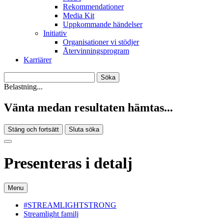
Rekommendationer
Media Kit
Uppkommande händelser
Initiativ
Organisationer vi stödjer
Återvinningsprogram
Karriärer
Belastning...
Vänta medan resultaten hämtas...
Stäng och fortsätt
Sluta söka
Presenteras i detalj
Menu
#STREAMLIGHTSTRONG
Streamlight familj