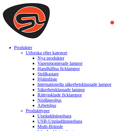
We use cookies to ensure that we provide you the best experience
on our website. By continuing to browse this website, you accept
that cookies are used to help us analyze how the website is used and
to offer you a better experience. To learn more or to find out how
you can disable cookies, you can access our
Privacy Policy
.
ACCEPT AND CLOSE
Produkter
Utforska efter kategori
Nya produkter
Vapenmonterade lampor
Handhållna ficklampor
Strålkastare
Hjälmfäste
Internationella säkerhetsklassade lampor
Säkerhetsklassade lampor
Rättvinklade ficklampor
Nödlägesljus
Arbetsljus
Produkttyper
Uppladdningsbara
USB-Uppladdningsbara
Multi-Bränsle