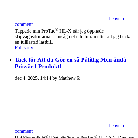
Leave a
comment
®
Tappade min ProTac
HL-X när jag öppnade
släpvagnsdörrarna — insåg det inte förrän efter att jag backat
en fulllastad lastbil...
Full story
Tack för Att du Gör en så Pålitlig Men ändå
Prisvärd Produkt!
dec 4, 2025, 14:14 by Matthew P.
Leave a
comment
®
®