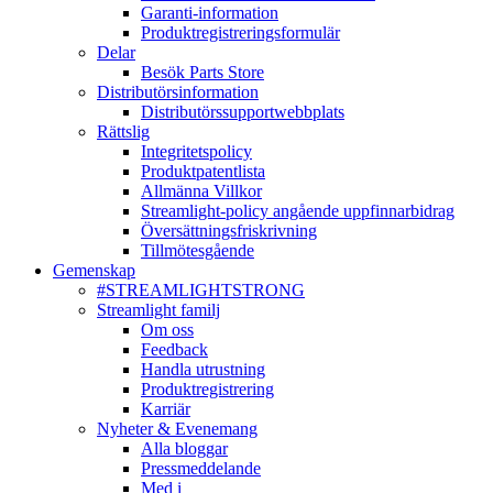
Garanti-information
Produktregistreringsformulär
Delar
Besök Parts Store
Distributörsinformation
Distributörssupportwebbplats
Rättslig
Integritetspolicy
Produktpatentlista
Allmänna Villkor
Streamlight-policy angående uppfinnarbidrag
Översättningsfriskrivning
Tillmötesgående
Gemenskap
#STREAMLIGHTSTRONG
Streamlight familj
Om oss
Feedback
Handla utrustning
Produktregistrering
Karriär
Nyheter & Evenemang
Alla bloggar
Pressmeddelande
Med i