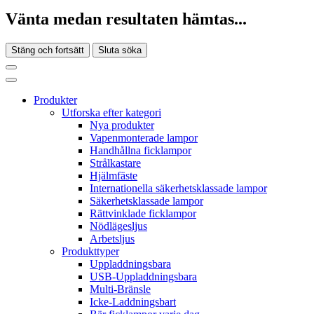
Vänta medan resultaten hämtas...
Stäng och fortsätt
Sluta söka
Produkter
Utforska efter kategori
Nya produkter
Vapenmonterade lampor
Handhållna ficklampor
Strålkastare
Hjälmfäste
Internationella säkerhetsklassade lampor
Säkerhetsklassade lampor
Rättvinklade ficklampor
Nödlägesljus
Arbetsljus
Produkttyper
Uppladdningsbara
USB-Uppladdningsbara
Multi-Bränsle
Icke-Laddningsbart