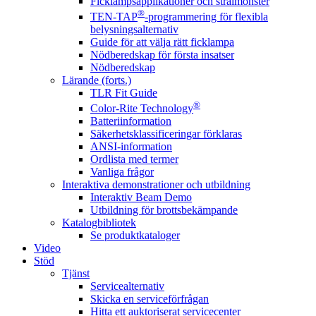
Ficklampsapplikationer och strålmönster
®
TEN-TAP
-programmering för flexibla
belysningsalternativ
Guide för att välja rätt ficklampa
Nödberedskap för första insatser
Nödberedskap
Lärande (forts.)
TLR Fit Guide
®
Color-Rite Technology
Batteriinformation
Säkerhetsklassificeringar förklaras
ANSI-information
Ordlista med termer
Vanliga frågor
Interaktiva demonstrationer och utbildning
Interaktiv Beam Demo
Utbildning för brottsbekämpande
Katalogbibliotek
Se produktkataloger
Video
Stöd
Tjänst
Servicealternativ
Skicka en serviceförfrågan
Hitta ett auktoriserat servicecenter