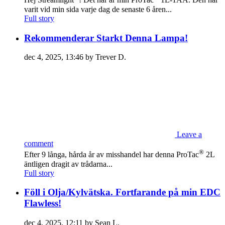
Hej Streamlight
! Det här är min ProTac
1L-1AA. Den har
varit vid min sida varje dag de senaste 6 åren...
Full story
Rekommenderar Starkt Denna Lampa!
dec 4, 2025, 13:46 by Trever D.
Leave a
comment
®
Efter 9 långa, hårda år av misshandel har denna ProTac
2L
äntligen dragit av trådarna...
Full story
Föll i Olja/Kylvätska. Fortfarande på min EDC
Flawless!
dec 4, 2025, 12:11 by Sean L.