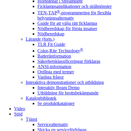
Hörnstenar i Streamlight
Ficklampsapplikationer och strålmönster
®
TEN-TAP
-programmering för flexibla
belysningsalternativ
Guide för att välja rätt ficklampa
Nödberedskap för första insatser
Nödberedskap
Lärande (forts.)
TLR Fit Guide
®
Color-Rite Technology
Batteriinformation
Säkerhetsklassificeringar förklaras
ANSI-information
Ordlista med termer
Vanliga frågor
Interaktiva demonstrationer och utbildning
Interaktiv Beam Demo
Utbildning för brottsbekämpande
Katalogbibliotek
Se produktkataloger
Video
Stöd
Tjänst
Servicealternativ
Skicka en serviceförfrågan