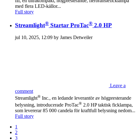
III, en ultrakompakt, högpresterande, flerbränsleficklampa
med flera LED-källor...
Full story
®
®
Streamlight
Startar ProTac
2.0 HP
jul 10, 2025, 12:09 by James Detweiler
Leave a
comment
®
Streamlight
Inc., en ledande leverantör av högpresterande
®
belysning, introducerade ProTac
2.0 HP taktisk ficklampa,
som levererar 85 000 candela för kraftfull belysning nedom...
Full story
1
2
3