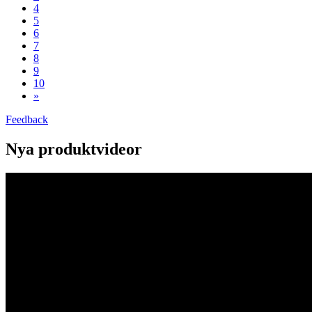
4
5
6
7
8
9
10
»
Feedback
Nya produktvideor