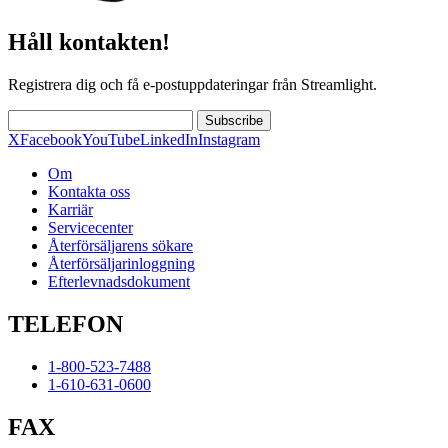
Håll kontakten!
Registrera dig och få e-postuppdateringar från Streamlight.
Subscribe
X
Facebook
YouTube
LinkedIn
Instagram
Om
Kontakta oss
Karriär
Servicecenter
Återförsäljarens sökare
Återförsäljarinloggning
Efterlevnadsdokument
TELEFON
1-800-523-7488
1-610-631-0600
FAX