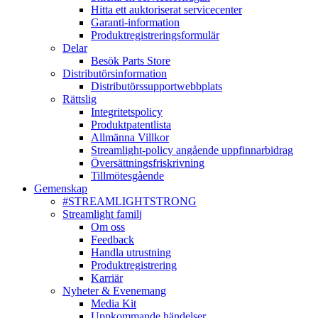
Hitta ett auktoriserat servicecenter
Garanti-information
Produktregistreringsformulär
Delar
Besök Parts Store
Distributörsinformation
Distributörssupportwebbplats
Rättslig
Integritetspolicy
Produktpatentlista
Allmänna Villkor
Streamlight-policy angående uppfinnarbidrag
Översättningsfriskrivning
Tillmötesgående
Gemenskap
#STREAMLIGHTSTRONG
Streamlight familj
Om oss
Feedback
Handla utrustning
Produktregistrering
Karriär
Nyheter & Evenemang
Media Kit
Uppkommande händelser