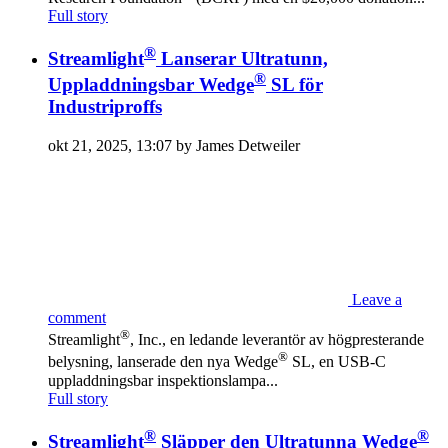
Full story
®
Streamlight
Lanserar Ultratunn,
®
Uppladdningsbar Wedge
SL för
Industriproffs
okt 21, 2025, 13:07 by James Detweiler
Leave a
comment
®
Streamlight
, Inc., en ledande leverantör av högpresterande
®
belysning, lanserade den nya Wedge
SL, en USB-C
uppladdningsbar inspektionslampa...
Full story
®
®
Streamlight
Släpper den Ultratunna Wedge