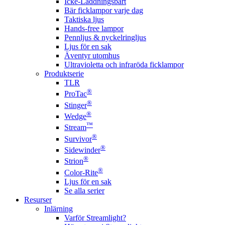
Icke-Laddningsbart
Bär ficklampor varje dag
Taktiska ljus
Hands-free lampor
Pennljus & nyckelringljus
Ljus för en sak
Äventyr utomhus
Ultravioletta och infraröda ficklampor
Produktserie
TLR
®
ProTac
®
Stinger
®
Wedge
™
Stream
®
Survivor
®
Sidewinder
®
Strion
®
Color-Rite
Ljus för en sak
Se alla serier
Resurser
Inlärning
Varför Streamlight?