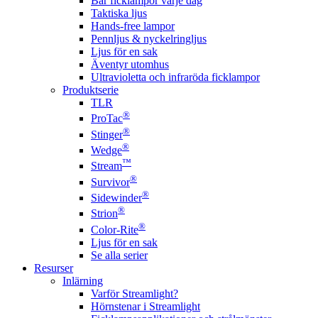
Bär ficklampor varje dag
Taktiska ljus
Hands-free lampor
Pennljus & nyckelringljus
Ljus för en sak
Äventyr utomhus
Ultravioletta och infraröda ficklampor
Produktserie
TLR
®
ProTac
®
Stinger
®
Wedge
™
Stream
®
Survivor
®
Sidewinder
®
Strion
®
Color-Rite
Ljus för en sak
Se alla serier
Resurser
Inlärning
Varför Streamlight?
Hörnstenar i Streamlight