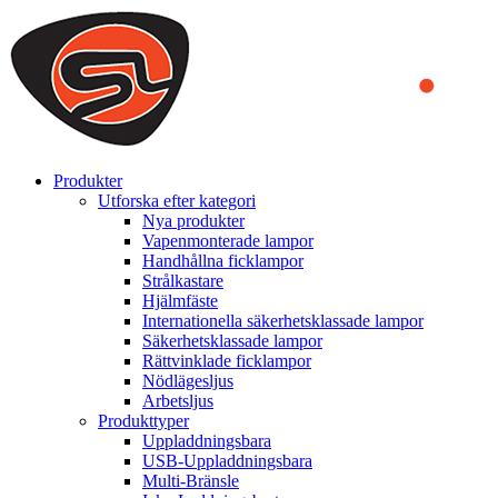
We use cookies to ensure that we provide you the best experience
on our website. By continuing to browse this website, you accept
that cookies are used to help us analyze how the website is used and
to offer you a better experience. To learn more or to find out how
you can disable cookies, you can access our
Privacy Policy
.
ACCEPT AND CLOSE
Produkter
Utforska efter kategori
Nya produkter
Vapenmonterade lampor
Handhållna ficklampor
Strålkastare
Hjälmfäste
Internationella säkerhetsklassade lampor
Säkerhetsklassade lampor
Rättvinklade ficklampor
Nödlägesljus
Arbetsljus
Produkttyper
Uppladdningsbara
USB-Uppladdningsbara
Multi-Bränsle