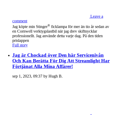
Leave a
comment
®
Jag köpte min Stinger
ficklampa för mer än tio år sedan av
en Cornwell verktygslastbil när jag drev skiftnycklar
professionellt. Jag använde detta varje dag. På den tiden
prislappen
Full story
Jag är Chockad över Den här Servicenivån
Och Kan Berätta För Dig Att Streamlight Har
Förtjänat Alla Mina Affärer!
sep 1, 2023, 09:37 by Hugh B.