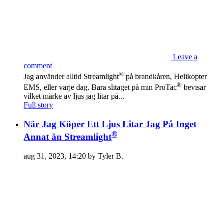
Leave a
comment
®
Jag använder alltid Streamlight
på brandkåren, Helikopter
®
EMS, eller varje dag. Bara slitaget på min ProTac
bevisar
vilket märke av ljus jag litar på...
Full story
När Jag Köper Ett Ljus Litar Jag På Inget
®
Annat än Streamlight
aug 31, 2023, 14:20 by Tyler B.