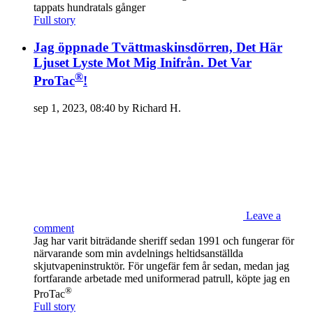
tappats hundratals gånger
Full story
Jag öppnade Tvättmaskinsdörren, Det Här
Ljuset Lyste Mot Mig Inifrån. Det Var
®
ProTac
!
sep 1, 2023, 08:40 by Richard H.
Leave a
comment
Jag har varit biträdande sheriff sedan 1991 och fungerar för
närvarande som min avdelnings heltidsanställda
skjutvapeninstruktör. För ungefär fem år sedan, medan jag
fortfarande arbetade med uniformerad patrull, köpte jag en
®
ProTac
Full story