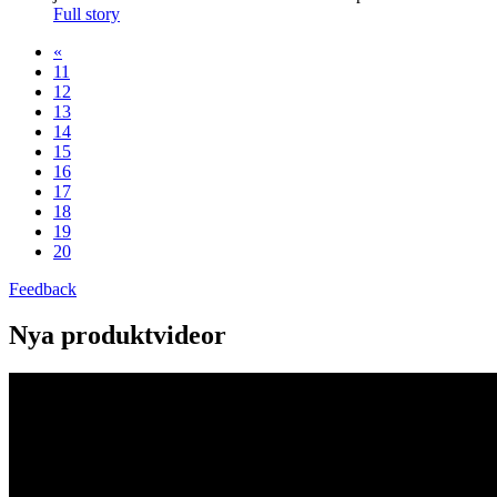
Full story
«
11
12
13
14
15
16
17
18
19
20
Feedback
Nya produktvideor