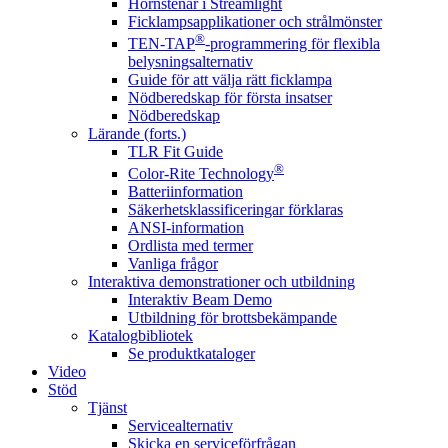
Hörnstenar i Streamlight
Ficklampsapplikationer och strålmönster
®
TEN-TAP
-programmering för flexibla
belysningsalternativ
Guide för att välja rätt ficklampa
Nödberedskap för första insatser
Nödberedskap
Lärande (forts.)
TLR Fit Guide
®
Color-Rite Technology
Batteriinformation
Säkerhetsklassificeringar förklaras
ANSI-information
Ordlista med termer
Vanliga frågor
Interaktiva demonstrationer och utbildning
Interaktiv Beam Demo
Utbildning för brottsbekämpande
Katalogbibliotek
Se produktkataloger
Video
Stöd
Tjänst
Servicealternativ
Skicka en serviceförfrågan