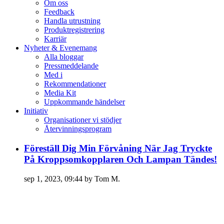
Om oss
Feedback
Handla utrustning
Produktregistrering
Karriär
Nyheter & Evenemang
Alla bloggar
Pressmeddelande
Med i
Rekommendationer
Media Kit
Uppkommande händelser
Initiativ
Organisationer vi stödjer
Återvinningsprogram
Föreställ Dig Min Förvåning När Jag Tryckte
På Kroppsomkopplaren Och Lampan Tändes!
sep 1, 2023, 09:44 by Tom M.