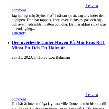
Leave a
comment
®
Jag har ägt min Stylus Pro
i nästan sju år. Jag använder den
dagligen. Den har tappats, körts över, täckts av gas och olja,
och även nedsänkts i vatten och olja. Det har aldrig svikit mig
en enda gång...
Full story
Den överlevde Under Huven På Min Frus Bil I
Minst Ett Och Ett Halvt år
aug 31, 2023, 14:10 by Lou Behrman
Leave a
comment
Det här är inte en fråga jag bara ville förmedla min historia till
®
dig. För ca 3-4 år sedan köpte jag en Stinger
LED. Jag var