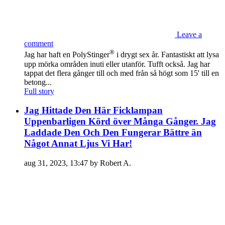
Leave a
comment
®
Jag har haft en PolyStinger
i drygt sex år. Fantastiskt att lysa
upp mörka områden inuti eller utanför. Tufft också. Jag har
tappat det flera gånger till och med från så högt som 15' till en
betong...
Full story
Jag Hittade Den Här Ficklampan
Uppenbarligen Körd över Många Gånger. Jag
Laddade Den Och Den Fungerar Bättre än
Något Annat Ljus Vi Har!
aug 31, 2023, 13:47 by Robert A.