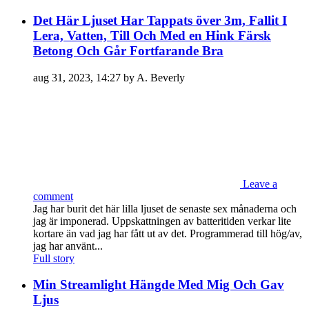
Det Här Ljuset Har Tappats över 3m, Fallit I
Lera, Vatten, Till Och Med en Hink Färsk
Betong Och Går Fortfarande Bra
aug 31, 2023, 14:27 by A. Beverly
Leave a
comment
Jag har burit det här lilla ljuset de senaste sex månaderna och
jag är imponerad. Uppskattningen av batteritiden verkar lite
kortare än vad jag har fått ut av det. Programmerad till hög/av,
jag har använt...
Full story
Min Streamlight Hängde Med Mig Och Gav
Ljus