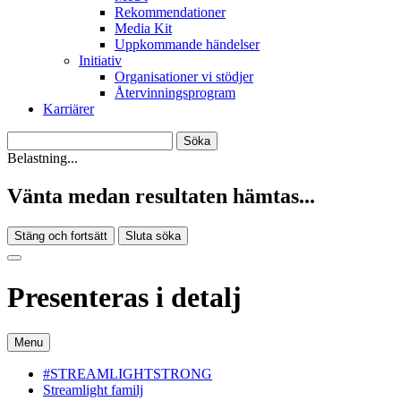
Rekommendationer
Media Kit
Uppkommande händelser
Initiativ
Organisationer vi stödjer
Återvinningsprogram
Karriärer
Belastning...
Vänta medan resultaten hämtas...
Stäng och fortsätt
Sluta söka
Presenteras i detalj
Menu
#STREAMLIGHTSTRONG
Streamlight familj