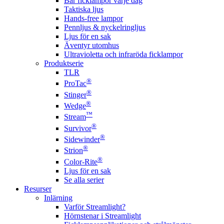
Bär ficklampor varje dag
Taktiska ljus
Hands-free lampor
Pennljus & nyckelringljus
Ljus för en sak
Äventyr utomhus
Ultravioletta och infraröda ficklampor
Produktserie
TLR
®
ProTac
®
Stinger
®
Wedge
™
Stream
®
Survivor
®
Sidewinder
®
Strion
®
Color-Rite
Ljus för en sak
Se alla serier
Resurser
Inlärning
Varför Streamlight?
Hörnstenar i Streamlight