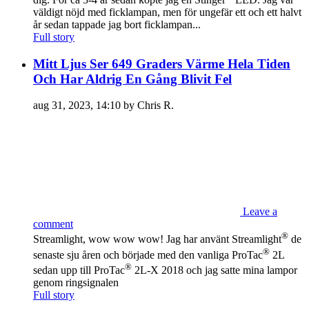
väldigt nöjd med ficklampan, men för ungefär ett och ett halvt
år sedan tappade jag bort ficklampan...
Full story
Mitt Ljus Ser 649 Graders Värme Hela Tiden
Och Har Aldrig En Gång Blivit Fel
aug 31, 2023, 14:10 by Chris R.
Leave a
comment
®
Streamlight, wow wow wow! Jag har använt Streamlight
de
®
senaste sju åren och började med den vanliga ProTac
2L
®
sedan upp till ProTac
2L-X 2018 och jag satte mina lampor
genom ringsignalen
Full story