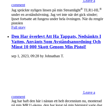
Leave a
comment
®
®
Jag spräckte nyligen linsen på min Streamlight
TLR1-HL
under en avståndsövning. Jag vet inte när det gick sönder;
ljuset fortsatte att fungera under hela övningen. När du rengör
pistolen
Full story
Den Har överlevt Att Ha Tappats, Nedsänkts I
Vatten, Använts Som Avståndsanordning Och
Minst 10 000 Skott Genom Min Pistol!
sep 1, 2023, 09:28 by Johnathan T.
Leave a
comment
Jag har haft den här i nästan ett helt decennium nu, monterad
på min MR11-skena, den har legat på min bärpistol varje dag,