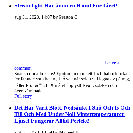
Streamlight Har ännu en Kund För Livet!
aug 31, 2023, 14:07 by Preston C.
Leave a
comment
Snacka om arbetsljus! Fjorton timmar i ett 1'x1' hål och tickar
fortfarande som helt nytt. Även när solen vill lägga av på mig,
®
håller ProTac
2L-X målet upplyst! Regn, solsken och
översvämmade...
Full story
Det Har Varit Blött, Nedsänkt I Snö Och Is Och
Till Och Med Under Noll Vintertemperaturer.
Ljuset Fungerar Alltid Perfekt!
aug 31, 2023, 13:59 by Michael F.