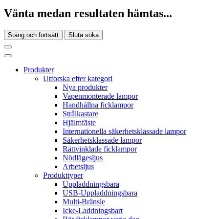
Vänta medan resultaten hämtas...
Stäng och fortsätt
Sluta söka
Produkter
Utforska efter kategori
Nya produkter
Vapenmonterade lampor
Handhållna ficklampor
Strålkastare
Hjälmfäste
Internationella säkerhetsklassade lampor
Säkerhetsklassade lampor
Rättvinklade ficklampor
Nödlägesljus
Arbetsljus
Produkttyper
Uppladdningsbara
USB-Uppladdningsbara
Multi-Bränsle
Icke-Laddningsbart