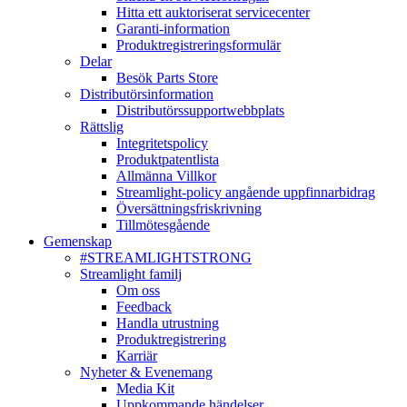
Hitta ett auktoriserat servicecenter
Garanti-information
Produktregistreringsformulär
Delar
Besök Parts Store
Distributörsinformation
Distributörssupportwebbplats
Rättslig
Integritetspolicy
Produktpatentlista
Allmänna Villkor
Streamlight-policy angående uppfinnarbidrag
Översättningsfriskrivning
Tillmötesgående
Gemenskap
#STREAMLIGHTSTRONG
Streamlight familj
Om oss
Feedback
Handla utrustning
Produktregistrering
Karriär
Nyheter & Evenemang
Media Kit
Uppkommande händelser