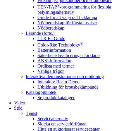
Ficklampsapplikationer och strålmönster
®
TEN-TAP
-programmering för flexibla
belysningsalternativ
Guide för att välja rätt ficklampa
Nödberedskap för första insatser
Nödberedskap
Lärande (forts.)
TLR Fit Guide
®
Color-Rite Technology
Batteriinformation
Säkerhetsklassificeringar förklaras
ANSI-information
Ordlista med termer
Vanliga frågor
Interaktiva demonstrationer och utbildning
Interaktiv Beam Demo
Utbildning för brottsbekämpande
Katalogbibliotek
Se produktkataloger
Video
Stöd
Tjänst
Servicealternativ
Skicka en serviceförfrågan
Hitta ett auktoriserat servicecenter