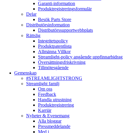
Garanti-information
Produktregistreringsformulär
Delar
Besök Parts Store
Distributörsinformation
Distributörssupportwebbplats
Rättslig
Integritetspolicy
Produktpatentlista
Allmänna Villkor
Streamlight-policy angående uppfinnarbidrag
Översättningsfriskrivning
Tillmötesgående
Gemenskap
#STREAMLIGHTSTRONG
Streamlight familj
Om oss
Feedback
Handla utrustning
Produktregistrering
Karriär
Nyheter & Evenemang
Alla bloggar
Pressmeddelande
Med i