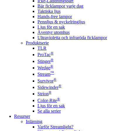
Icke-Laddningsbart
Bär ficklampor varje dag
Taktiska ljus
Hands-free lampor
Pennljus & nyckelringljus
Ljus för en sak
Äventyr utomhus
Ultravioletta och infraröda ficklampor
Produktserie
TLR
®
ProTac
®
Stinger
®
Wedge
™
Stream
®
Survivor
®
Sidewinder
®
Strion
®
Color-Rite
Ljus för en sak
Se alla serier
Resurser
Inlärning
Varför Streamlight?