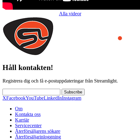
Alla videor
Håll kontakten!
Registrera dig och få e-postuppdateringar från Streamlight.
Subscribe
X
Facebook
YouTube
LinkedIn
Instagram
Om
Kontakta oss
Karriär
Servicecenter
Återförsäljarens sökare
Återförsäljarinloggning