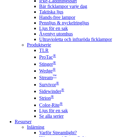
Icke-Laddningsbart
Bär ficklampor varje dag
Taktiska ljus
Hands-free lampor
Pennljus & nyckelringljus
Ljus för en sak
Äventyr utomhus
Ultravioletta och infraröda ficklampor
Produktserie
TLR
®
ProTac
®
Stinger
®
Wedge
™
Stream
®
Survivor
®
Sidewinder
®
Strion
®
Color-Rite
Ljus för en sak
Se alla serier
Resurser
Inlärning
Varför Streamlight?