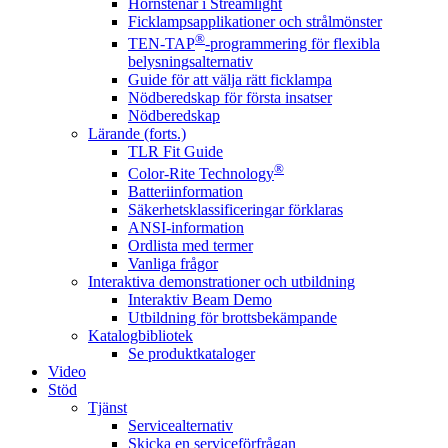
Hörnstenar i Streamlight
Ficklampsapplikationer och strålmönster
®
TEN-TAP
-programmering för flexibla
belysningsalternativ
Guide för att välja rätt ficklampa
Nödberedskap för första insatser
Nödberedskap
Lärande (forts.)
TLR Fit Guide
®
Color-Rite Technology
Batteriinformation
Säkerhetsklassificeringar förklaras
ANSI-information
Ordlista med termer
Vanliga frågor
Interaktiva demonstrationer och utbildning
Interaktiv Beam Demo
Utbildning för brottsbekämpande
Katalogbibliotek
Se produktkataloger
Video
Stöd
Tjänst
Servicealternativ
Skicka en serviceförfrågan