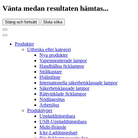
Vänta medan resultaten hämtas...
Stäng och fortsätt
Sluta söka
Produkter
Utforska efter kategori
Nya produkter
Vapenmonterade lampor
Handhållna ficklampor
Strålkastare
Hjälmfäste
Internationella säkerhetsklassade lampor
Säkerhetsklassade lampor
Rättvinklade ficklampor
Nödlägesljus
Arbetsljus
Produkttyper
Uppladdningsbara
USB-Uppladdningsbara
Multi-Bränsle
Icke-Laddningsbart