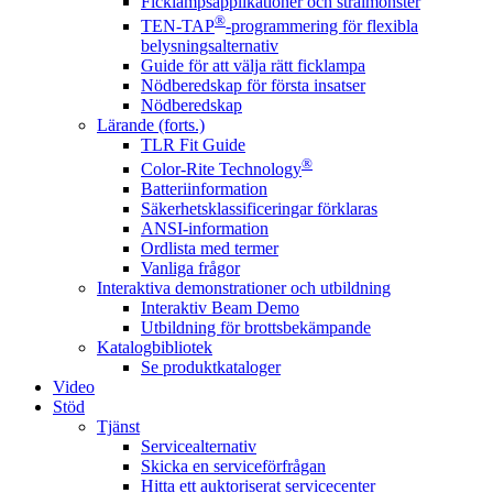
Ficklampsapplikationer och strålmönster
®
TEN-TAP
-programmering för flexibla
belysningsalternativ
Guide för att välja rätt ficklampa
Nödberedskap för första insatser
Nödberedskap
Lärande (forts.)
TLR Fit Guide
®
Color-Rite Technology
Batteriinformation
Säkerhetsklassificeringar förklaras
ANSI-information
Ordlista med termer
Vanliga frågor
Interaktiva demonstrationer och utbildning
Interaktiv Beam Demo
Utbildning för brottsbekämpande
Katalogbibliotek
Se produktkataloger
Video
Stöd
Tjänst
Servicealternativ
Skicka en serviceförfrågan
Hitta ett auktoriserat servicecenter