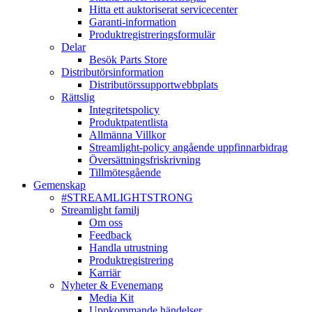
Hitta ett auktoriserat servicecenter
Garanti-information
Produktregistreringsformulär
Delar
Besök Parts Store
Distributörsinformation
Distributörssupportwebbplats
Rättslig
Integritetspolicy
Produktpatentlista
Allmänna Villkor
Streamlight-policy angående uppfinnarbidrag
Översättningsfriskrivning
Tillmötesgående
Gemenskap
#STREAMLIGHTSTRONG
Streamlight familj
Om oss
Feedback
Handla utrustning
Produktregistrering
Karriär
Nyheter & Evenemang
Media Kit
Uppkommande händelser