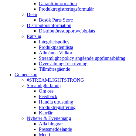
Garanti-information
Produktregistreringsformulär
Delar
Besök Parts Store
Distributörsinformation
Distributörssupportwebbplats
Rättslig
Integritetspolicy
Produktpatentlista
Allmänna Villkor
Streamlight-policy angående uppfinnarbidrag
Översättningsfriskrivning
Tillmötesgående
Gemenskap
#STREAMLIGHTSTRONG
Streamlight familj
Om oss
Feedback
Handla utrustning
Produktregistrering
Karriär
Nyheter & Evenemang
Alla bloggar
Pressmeddelande
Med i