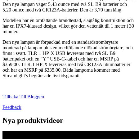
Den nya lampan väger 5,43 ounce med två SL-B9-batterier och
5,20 ounce med två CR123A-batterier. Den är 3,70 tum lång.
Modellen har en omfattande brandtestad, slagtålig konstruktion och
har en IPX7-klassad design, vilket gör den vattentät till 1 meter i 30
minuter.
Den nya lampan är förpackad med en standardströmbrytare
monterad på lampan plus en medföljande utökad strömbrytare, och
finns i svart. TLR-1 HP-X USB levereras med två SL-B9
batteripaket och en “Y” USB-C-kabel och har en MSRP på
$359.00. TLR-1 HP-X levereras med två CR123A litiumbatterier
och har en MSRP på $335.00. Båda lamporna kommer med
Streamlight’s begränsade livstidsgaranti.
Tillbaka Till Bloggen
Feedback
Nya produktvideor