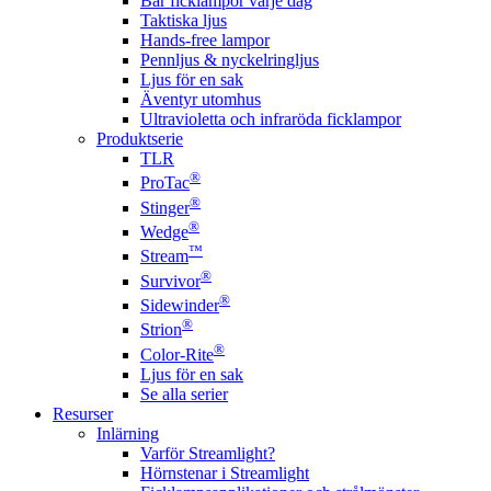
Bär ficklampor varje dag
Taktiska ljus
Hands-free lampor
Pennljus & nyckelringljus
Ljus för en sak
Äventyr utomhus
Ultravioletta och infraröda ficklampor
Produktserie
TLR
®
ProTac
®
Stinger
®
Wedge
™
Stream
®
Survivor
®
Sidewinder
®
Strion
®
Color-Rite
Ljus för en sak
Se alla serier
Resurser
Inlärning
Varför Streamlight?
Hörnstenar i Streamlight