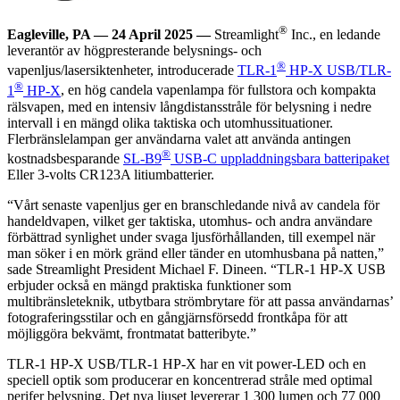
®
Eagleville, PA — 24 April 2025 —
Streamlight
Inc., en ledande
leverantör av högpresterande belysnings- och
®
vapenljus/lasersiktenheter, introducerade
TLR-1
HP-X USB/TLR-
®
1
HP-X
, en hög candela vapenlampa för fullstora och kompakta
rälsvapen, med en intensiv långdistansstråle för belysning i nedre
intervall i en mängd olika taktiska och utomhussituationer.
Flerbränslelampan ger användarna valet att använda antingen
®
kostnadsbesparande
SL-B9
USB-C uppladdningsbara batteripaket
Eller 3-volts CR123A litiumbatterier.
“Vårt senaste vapenljus ger en branschledande nivå av candela för
handeldvapen, vilket ger taktiska, utomhus- och andra användare
förbättrad synlighet under svaga ljusförhållanden, till exempel när
man söker i en mörk gränd eller tänder en utomhusbana på natten,”
sade Streamlight President Michael F. Dineen. “TLR-1 HP-X USB
erbjuder också en mängd praktiska funktioner som
multibränsleteknik, utbytbara strömbrytare för att passa användarnas’
fotograferingsstilar och en gångjärnsförsedd frontkåpa för att
möjliggöra bekvämt, frontmatat batteribyte.”
TLR-1 HP-X USB/TLR-1 HP-X har en vit power-LED och en
speciell optik som producerar en koncentrerad stråle med optimal
perifer belysning. Det nya ljuset levererar 1 300 lumen och 77 000