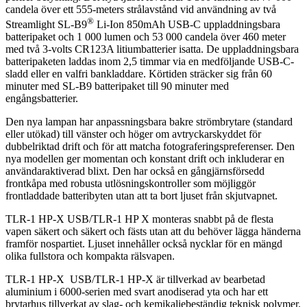
candela över ett 555-meters strålavstånd vid användning av två
®
Streamlight SL-B9
Li-Ion 850mAh USB-C uppladdningsbara
batteripaket och 1 000 lumen och 53 000 candela över 460 meter
med två 3-volts CR123A litiumbatterier isatta. De uppladdningsbara
batteripaketen laddas inom 2,5 timmar via en medföljande USB-C-
sladd eller en valfri bankladdare. Körtiden sträcker sig från 60
minuter med SL-B9 batteripaket till 90 minuter med
engångsbatterier.
Den nya lampan har anpassningsbara bakre strömbrytare (standard
eller utökad) till vänster och höger om avtryckarskyddet för
dubbelriktad drift och för att matcha fotograferingspreferenser. Den
nya modellen ger momentan och konstant drift och inkluderar en
användaraktiverad blixt. Den har också en gångjärnsförsedd
frontkåpa med robusta utlösningskontroller som möjliggör
frontladdade batteribyten utan att ta bort ljuset från skjutvapnet.
TLR-1 HP-X USB/TLR-1 HP X monteras snabbt på de flesta
vapen säkert och säkert och fästs utan att du behöver lägga händerna
framför nospartiet. Ljuset innehåller också nycklar för en mängd
olika fullstora och kompakta rälsvapen.
TLR-1 HP-X USB/TLR-1 HP-X är tillverkad av bearbetad
aluminium i 6000-serien med svart anodiserad yta och har ett
brytarhus tillverkat av slag- och kemikaliebeständig teknisk polymer.