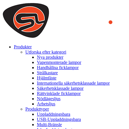
We use cookies to ensure that we provide you the best experience
on our website. By continuing to browse this website, you accept
that cookies are used to help us analyze how the website is used and
to offer you a better experience. To learn more or to find out how
you can disable cookies, you can access our
Privacy Policy
.
ACCEPT AND CLOSE
Produkter
Utforska efter kategori
Nya produkter
Vapenmonterade lampor
Handhållna ficklampor
Strålkastare
Hjälmfäste
Internationella säkerhetsklassade lampor
Säkerhetsklassade lampor
Rättvinklade ficklampor
Nödlägesljus
Arbetsljus
Produkttyper
Uppladdningsbara
USB-Uppladdningsbara
Multi-Bränsle