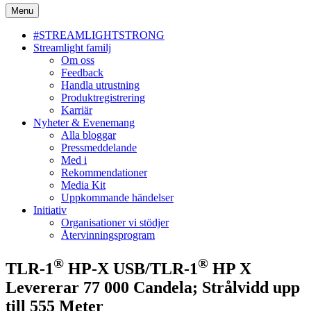
Menu
#STREAMLIGHTSTRONG
Streamlight familj
Om oss
Feedback
Handla utrustning
Produktregistrering
Karriär
Nyheter & Evenemang
Alla bloggar
Pressmeddelande
Med i
Rekommendationer
Media Kit
Uppkommande händelser
Initiativ
Organisationer vi stödjer
Återvinningsprogram
®
®
TLR-1
HP-X USB/TLR-1
HP X
Levererar 77 000 Candela; Strålvidd upp
till 555 Meter