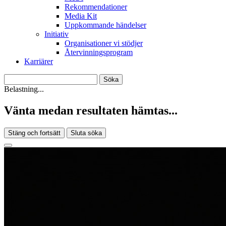
Rekommendationer
Media Kit
Uppkommande händelser
Initiativ
Organisationer vi stödjer
Återvinningsprogram
Karriärer
Belastning...
Vänta medan resultaten hämtas...
Stäng och fortsätt
Sluta söka