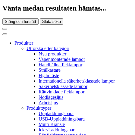
Vänta medan resultaten hämtas...
Stäng och fortsätt
Sluta söka
Produkter
Utforska efter kategori
Nya produkter
Vapenmonterade lampor
Handhållna ficklampor
Strålkastare
Hjälmfäste
Internationella säkerhetsklassade lampor
Säkerhetsklassade lampor
Rättvinklade ficklampor
Nödlägesljus
Arbetsljus
Produkttyper
Uppladdningsbara
USB-Uppladdningsbara
Multi-Bränsle
Icke-Laddningsbart