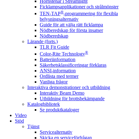
Hörnstenar i Streamlight
Ficklampsapplikationer och strålmönster
®
TEN-TAP
-programmering för flexibla
belysningsalternativ
Guide för att välja rätt ficklampa
Nödberedskap för första insatser
Nödberedskap
Lärande (forts.)
TLR Fit Guide
®
Color-Rite Technology
Batteriinformation
Säkerhetsklassificeringar förklaras
ANSI-information
Ordlista med termer
Vanliga frågor
Interaktiva demonstrationer och utbildning
Interaktiv Beam Demo
Utbildning för brottsbekämpande
Katalogbibliotek
Se produktkataloger
Video
Stöd
Tjänst
Servicealternativ
Skicka en serviceförfrågan