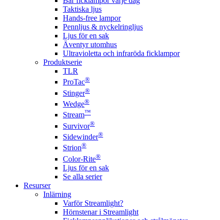
Bär ficklampor varje dag
Taktiska ljus
Hands-free lampor
Pennljus & nyckelringljus
Ljus för en sak
Äventyr utomhus
Ultravioletta och infraröda ficklampor
Produktserie
TLR
®
ProTac
®
Stinger
®
Wedge
™
Stream
®
Survivor
®
Sidewinder
®
Strion
®
Color-Rite
Ljus för en sak
Se alla serier
Resurser
Inlärning
Varför Streamlight?
Hörnstenar i Streamlight