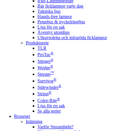
Icke-Laddningsbart
Bär ficklampor varje dag
Taktiska ljus
Hands-free lampor
Pennljus & nyckelringljus
Ljus för en sak
Äventyr utomhus
Ultravioletta och infraröda ficklampor
Produktserie
TLR
®
ProTac
®
Stinger
®
Wedge
™
Stream
®
Survivor
®
Sidewinder
®
Strion
®
Color-Rite
Ljus för en sak
Se alla serier
Resurser
Inlärning
Varför Streamlight?