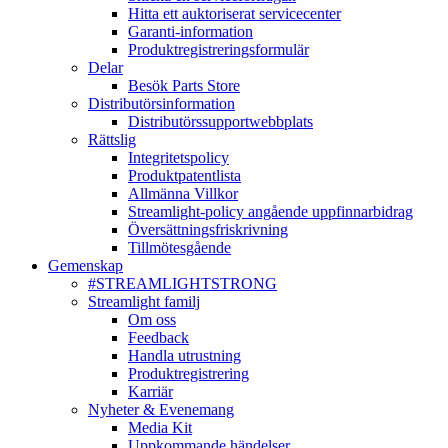
Hitta ett auktoriserat servicecenter
Garanti-information
Produktregistreringsformulär
Delar
Besök Parts Store
Distributörsinformation
Distributörssupportwebbplats
Rättslig
Integritetspolicy
Produktpatentlista
Allmänna Villkor
Streamlight-policy angående uppfinnarbidrag
Översättningsfriskrivning
Tillmötesgående
Gemenskap
#STREAMLIGHTSTRONG
Streamlight familj
Om oss
Feedback
Handla utrustning
Produktregistrering
Karriär
Nyheter & Evenemang
Media Kit
Uppkommande händelser