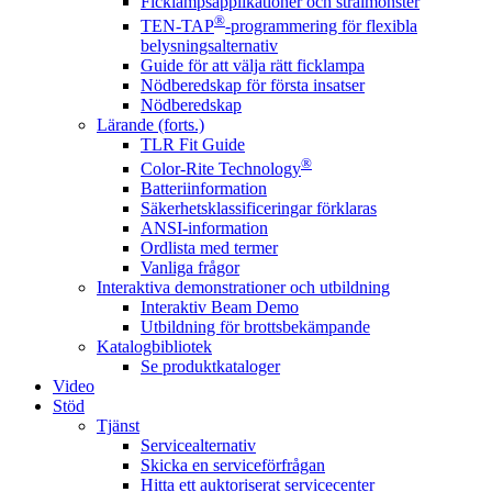
Ficklampsapplikationer och strålmönster
®
TEN-TAP
-programmering för flexibla
belysningsalternativ
Guide för att välja rätt ficklampa
Nödberedskap för första insatser
Nödberedskap
Lärande (forts.)
TLR Fit Guide
®
Color-Rite Technology
Batteriinformation
Säkerhetsklassificeringar förklaras
ANSI-information
Ordlista med termer
Vanliga frågor
Interaktiva demonstrationer och utbildning
Interaktiv Beam Demo
Utbildning för brottsbekämpande
Katalogbibliotek
Se produktkataloger
Video
Stöd
Tjänst
Servicealternativ
Skicka en serviceförfrågan
Hitta ett auktoriserat servicecenter