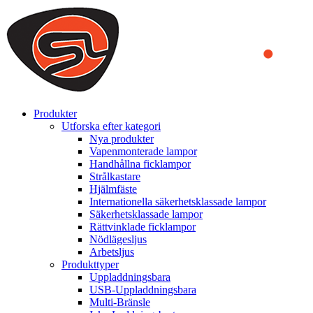
We use cookies to ensure that we provide you the best experience
on our website. By continuing to browse this website, you accept
that cookies are used to help us analyze how the website is used and
to offer you a better experience. To learn more or to find out how
you can disable cookies, you can access our
Privacy Policy
.
ACCEPT AND CLOSE
Produkter
Utforska efter kategori
Nya produkter
Vapenmonterade lampor
Handhållna ficklampor
Strålkastare
Hjälmfäste
Internationella säkerhetsklassade lampor
Säkerhetsklassade lampor
Rättvinklade ficklampor
Nödlägesljus
Arbetsljus
Produkttyper
Uppladdningsbara
USB-Uppladdningsbara
Multi-Bränsle