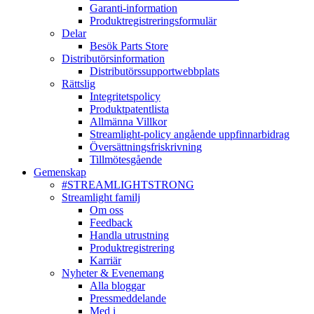
Garanti-information
Produktregistreringsformulär
Delar
Besök Parts Store
Distributörsinformation
Distributörssupportwebbplats
Rättslig
Integritetspolicy
Produktpatentlista
Allmänna Villkor
Streamlight-policy angående uppfinnarbidrag
Översättningsfriskrivning
Tillmötesgående
Gemenskap
#STREAMLIGHTSTRONG
Streamlight familj
Om oss
Feedback
Handla utrustning
Produktregistrering
Karriär
Nyheter & Evenemang
Alla bloggar
Pressmeddelande
Med i