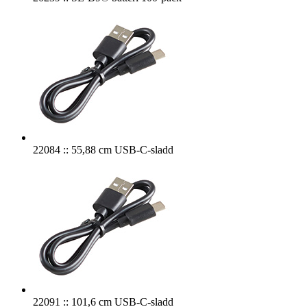
22084 :: 55,88 cm USB-C-sladd
22091 :: 101,6 cm USB-C-sladd