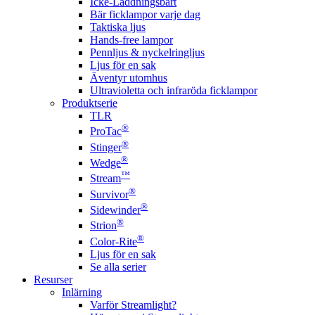
Icke-Laddningsbart
Bär ficklampor varje dag
Taktiska ljus
Hands-free lampor
Pennljus & nyckelringljus
Ljus för en sak
Äventyr utomhus
Ultravioletta och infraröda ficklampor
Produktserie
TLR
®
ProTac
®
Stinger
®
Wedge
™
Stream
®
Survivor
®
Sidewinder
®
Strion
®
Color-Rite
Ljus för en sak
Se alla serier
Resurser
Inlärning
Varför Streamlight?