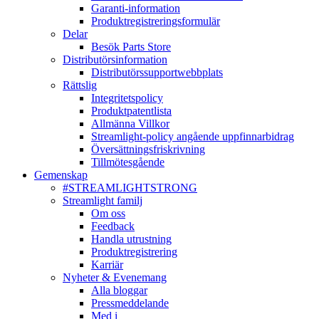
Garanti-information
Produktregistreringsformulär
Delar
Besök Parts Store
Distributörsinformation
Distributörssupportwebbplats
Rättslig
Integritetspolicy
Produktpatentlista
Allmänna Villkor
Streamlight-policy angående uppfinnarbidrag
Översättningsfriskrivning
Tillmötesgående
Gemenskap
#STREAMLIGHTSTRONG
Streamlight familj
Om oss
Feedback
Handla utrustning
Produktregistrering
Karriär
Nyheter & Evenemang
Alla bloggar
Pressmeddelande
Med i