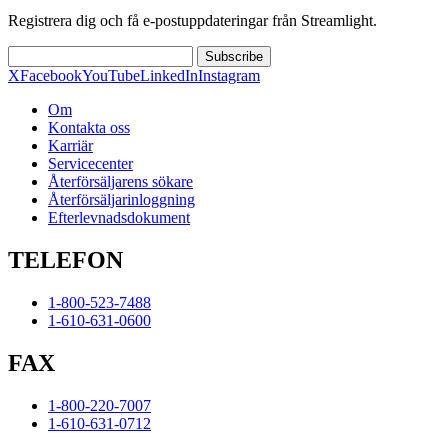
Registrera dig och få e-postuppdateringar från Streamlight.
Subscribe
X
Facebook
YouTube
LinkedIn
Instagram
Om
Kontakta oss
Karriär
Servicecenter
Återförsäljarens sökare
Återförsäljarinloggning
Efterlevnadsdokument
TELEFON
1-800-523-7488
1-610-631-0600
FAX
1-800-220-7007
1-610-631-0712