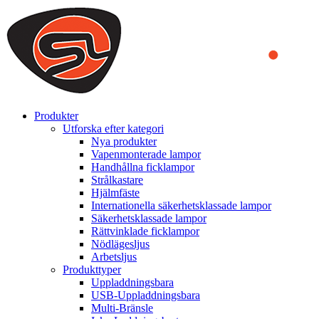
We use cookies to ensure that we provide you the best experience
on our website. By continuing to browse this website, you accept
that cookies are used to help us analyze how the website is used and
to offer you a better experience. To learn more or to find out how
you can disable cookies, you can access our
Privacy Policy
.
ACCEPT AND CLOSE
Produkter
Utforska efter kategori
Nya produkter
Vapenmonterade lampor
Handhållna ficklampor
Strålkastare
Hjälmfäste
Internationella säkerhetsklassade lampor
Säkerhetsklassade lampor
Rättvinklade ficklampor
Nödlägesljus
Arbetsljus
Produkttyper
Uppladdningsbara
USB-Uppladdningsbara
Multi-Bränsle