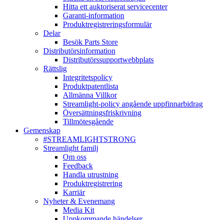
Hitta ett auktoriserat servicecenter
Garanti-information
Produktregistreringsformulär
Delar
Besök Parts Store
Distributörsinformation
Distributörssupportwebbplats
Rättslig
Integritetspolicy
Produktpatentlista
Allmänna Villkor
Streamlight-policy angående uppfinnarbidrag
Översättningsfriskrivning
Tillmötesgående
Gemenskap
#STREAMLIGHTSTRONG
Streamlight familj
Om oss
Feedback
Handla utrustning
Produktregistrering
Karriär
Nyheter & Evenemang
Media Kit
Uppkommande händelser