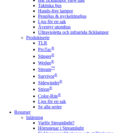
Bär ficklampor varje dag
Taktiska ljus
Hands-free lampor
Pennljus & nyckelringljus
Ljus för en sak
Äventyr utomhus
Ultravioletta och infraröda ficklampor
Produktserie
TLR
®
ProTac
®
Stinger
®
Wedge
™
Stream
®
Survivor
®
Sidewinder
®
Strion
®
Color-Rite
Ljus för en sak
Se alla serier
Resurser
Inlärning
Varför Streamlight?
Hörnstenar i Streamlight