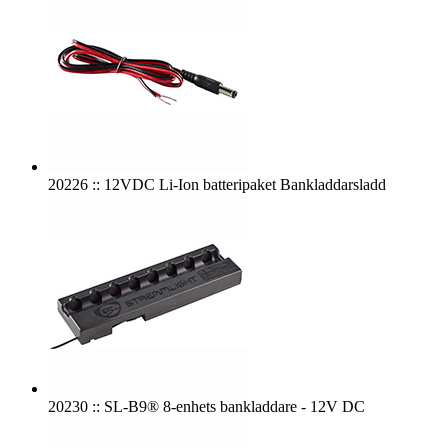
20226 :: 12VDC Li-Ion batteripaket Bankladdarsladd
20230 :: SL-B9® 8-enhets bankladdare - 12V DC