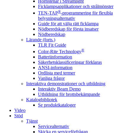
Hörnstenar i Streamlight
Ficklampsapplikationer och strålmönster
®
TEN-TAP
-programmering för flexibla
belysningsalternativ
Guide för att välja rätt ficklampa
Nödberedskap för första insatser
Nödberedskap
Lärande (forts.)
TLR Fit Guide
®
Color-Rite Technology
Batteriinformation
Säkerhetsklassificeringar förklaras
ANSI-information
Ordlista med termer
Vanliga frågor
Interaktiva demonstrationer och utbildning
Interaktiv Beam Demo
Utbildning för brottsbekämpande
Katalogbibliotek
Se produktkataloger
Video
Stöd
Tjänst
Servicealternativ
Skicka en serviceförfrågan