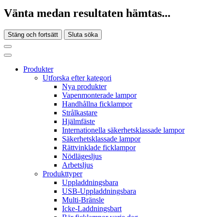
Vänta medan resultaten hämtas...
Stäng och fortsätt
Sluta söka
Produkter
Utforska efter kategori
Nya produkter
Vapenmonterade lampor
Handhållna ficklampor
Strålkastare
Hjälmfäste
Internationella säkerhetsklassade lampor
Säkerhetsklassade lampor
Rättvinklade ficklampor
Nödlägesljus
Arbetsljus
Produkttyper
Uppladdningsbara
USB-Uppladdningsbara
Multi-Bränsle
Icke-Laddningsbart