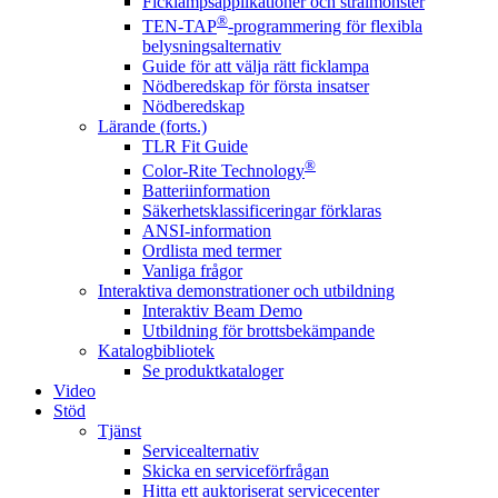
Ficklampsapplikationer och strålmönster
®
TEN-TAP
-programmering för flexibla
belysningsalternativ
Guide för att välja rätt ficklampa
Nödberedskap för första insatser
Nödberedskap
Lärande (forts.)
TLR Fit Guide
®
Color-Rite Technology
Batteriinformation
Säkerhetsklassificeringar förklaras
ANSI-information
Ordlista med termer
Vanliga frågor
Interaktiva demonstrationer och utbildning
Interaktiv Beam Demo
Utbildning för brottsbekämpande
Katalogbibliotek
Se produktkataloger
Video
Stöd
Tjänst
Servicealternativ
Skicka en serviceförfrågan
Hitta ett auktoriserat servicecenter