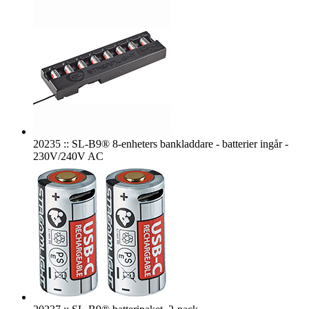
20235 :: SL-B9® 8-enheters bankladdare - batterier ingår -
230V/240V AC