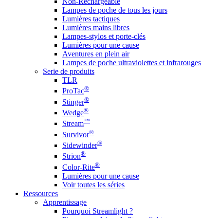
Non-Rechargeable
Lampes de poche de tous les jours
Lumières tactiques
Lumières mains libres
Lampes-stylos et porte-clés
Lumières pour une cause
Aventures en plein air
Lampes de poche ultraviolettes et infrarouges
Serie de produits
TLR
®
ProTac
®
Stinger
®
Wedge
™
Stream
®
Survivor
®
Sidewinder
®
Strion
®
Color-Rite
Lumières pour une cause
Voir toutes les séries
Ressources
Apprentissage
Pourquoi Streamlight ?