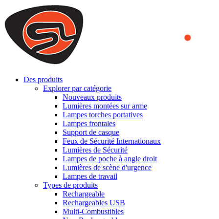
We use cookies to ensure that we provide you the best experience
on our website. By continuing to browse this website, you accept
that cookies are used to help us analyze how the website is used and
to offer you a better experience. To learn more or to find out how
you can disable cookies, you can access our
Privacy Policy
.
ACCEPT AND CLOSE
Des produits
Explorer par catégorie
Nouveaux produits
Lumières montées sur arme
Lampes torches portatives
Lampes frontales
Support de casque
Feux de Sécurité Internationaux
Lumières de Sécurité
Lampes de poche à angle droit
Lumières de scène d'urgence
Lampes de travail
Types de produits
Rechargeable
Rechargeables USB
Multi-Combustibles