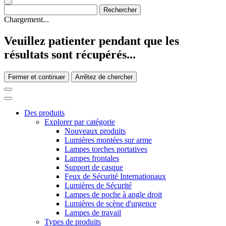
Chargement...
Veuillez patienter pendant que les
résultats sont récupérés...
Fermer et continuer
Arrêtez de chercher
Des produits
Explorer par catégorie
Nouveaux produits
Lumières montées sur arme
Lampes torches portatives
Lampes frontales
Support de casque
Feux de Sécurité Internationaux
Lumières de Sécurité
Lampes de poche à angle droit
Lumières de scène d'urgence
Lampes de travail
Types de produits