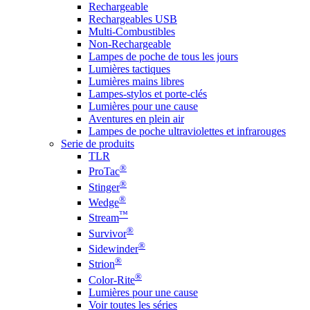
Rechargeable
Rechargeables USB
Multi-Combustibles
Non-Rechargeable
Lampes de poche de tous les jours
Lumières tactiques
Lumières mains libres
Lampes-stylos et porte-clés
Lumières pour une cause
Aventures en plein air
Lampes de poche ultraviolettes et infrarouges
Serie de produits
TLR
®
ProTac
®
Stinger
®
Wedge
™
Stream
®
Survivor
®
Sidewinder
®
Strion
®
Color-Rite
Lumières pour une cause
Voir toutes les séries