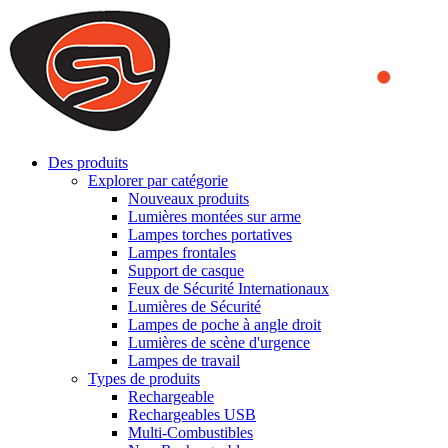
We use cookies to ensure that we provide you the best experience
on our website. By continuing to browse this website, you accept
that cookies are used to help us analyze how the website is used and
to offer you a better experience. To learn more or to find out how
you can disable cookies, you can access our
Privacy Policy
.
ACCEPT AND CLOSE
Des produits
Explorer par catégorie
Nouveaux produits
Lumières montées sur arme
Lampes torches portatives
Lampes frontales
Support de casque
Feux de Sécurité Internationaux
Lumières de Sécurité
Lampes de poche à angle droit
Lumières de scène d'urgence
Lampes de travail
Types de produits
Rechargeable
Rechargeables USB
Multi-Combustibles