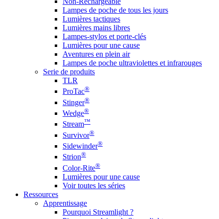
Non-Rechargeable
Lampes de poche de tous les jours
Lumières tactiques
Lumières mains libres
Lampes-stylos et porte-clés
Lumières pour une cause
Aventures en plein air
Lampes de poche ultraviolettes et infrarouges
Serie de produits
TLR
®
ProTac
®
Stinger
®
Wedge
™
Stream
®
Survivor
®
Sidewinder
®
Strion
®
Color-Rite
Lumières pour une cause
Voir toutes les séries
Ressources
Apprentissage
Pourquoi Streamlight ?