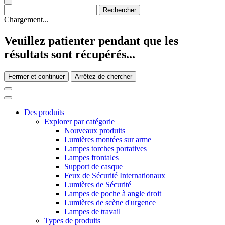
Chargement...
Veuillez patienter pendant que les
résultats sont récupérés...
Fermer et continuer
Arrêtez de chercher
Des produits
Explorer par catégorie
Nouveaux produits
Lumières montées sur arme
Lampes torches portatives
Lampes frontales
Support de casque
Feux de Sécurité Internationaux
Lumières de Sécurité
Lampes de poche à angle droit
Lumières de scène d'urgence
Lampes de travail
Types de produits