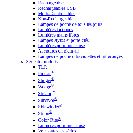
Rechargeable
Rechargeables USB
Multi-Combustibles
Non-Rechargeable
Lampes de poche de tous les jours
Lumières tactiques
Lumières mains libres
Lampes-stylos et porte-clés
Lumières pour une cause
Aventures en plein air
Lampes de poche ultraviolettes et infrarouges
Serie de produits
TLR
®
ProTac
®
Stinger
®
Wedge
™
Stream
®
Survivor
®
Sidewinder
®
Strion
®
Color-Rite
Lumières pour une cause
Voir toutes les séries