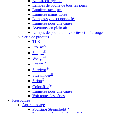
Non-Rechargeable
Lampes de poche de tous les jours
Lumières tactiques
Lumières mains libres
Lampes-stylos et porte-clés
Lumières pour une cause
Aventures en plein air
Lampes de poche ultraviolettes et infrarouges
Serie de produits
TLR
®
ProTac
®
Stinger
®
Wedge
™
Stream
®
Survivor
®
Sidewinder
®
Strion
®
Color-Rite
Lumières pour une cause
Voir toutes les séries
Ressources
Apprentissage
Pourquoi Streamlight ?