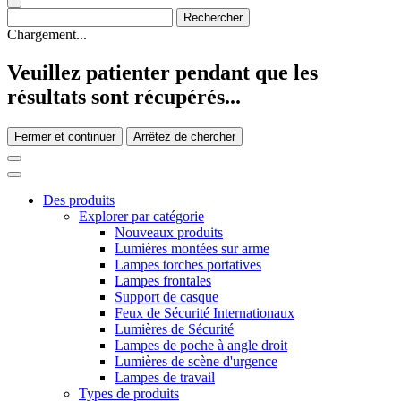
Chargement...
Veuillez patienter pendant que les
résultats sont récupérés...
Fermer et continuer
Arrêtez de chercher
Des produits
Explorer par catégorie
Nouveaux produits
Lumières montées sur arme
Lampes torches portatives
Lampes frontales
Support de casque
Feux de Sécurité Internationaux
Lumières de Sécurité
Lampes de poche à angle droit
Lumières de scène d'urgence
Lampes de travail
Types de produits