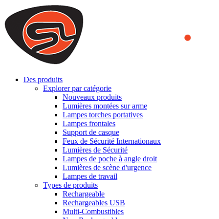
We use cookies to ensure that we provide you the best experience
on our website. By continuing to browse this website, you accept
that cookies are used to help us analyze how the website is used and
to offer you a better experience. To learn more or to find out how
you can disable cookies, you can access our
Privacy Policy
.
ACCEPT AND CLOSE
Des produits
Explorer par catégorie
Nouveaux produits
Lumières montées sur arme
Lampes torches portatives
Lampes frontales
Support de casque
Feux de Sécurité Internationaux
Lumières de Sécurité
Lampes de poche à angle droit
Lumières de scène d'urgence
Lampes de travail
Types de produits
Rechargeable
Rechargeables USB
Multi-Combustibles