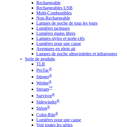
Rechargeable
Rechargeables USB
Multi-Combustibles
Non-Rechargeable
Lampes de poche de tous les jours
Lumières tactiques
Lumières mains libres
Lampes-stylos et porte-clés
Lumières pour une cause
Aventures en plein air
Lampes de poche ultraviolettes et infrarouges
Serie de produits
TLR
®
ProTac
®
Stinger
®
Wedge
™
Stream
®
Survivor
®
Sidewinder
®
Strion
®
Color-Rite
Lumières pour une cause
Voir toutes les séries