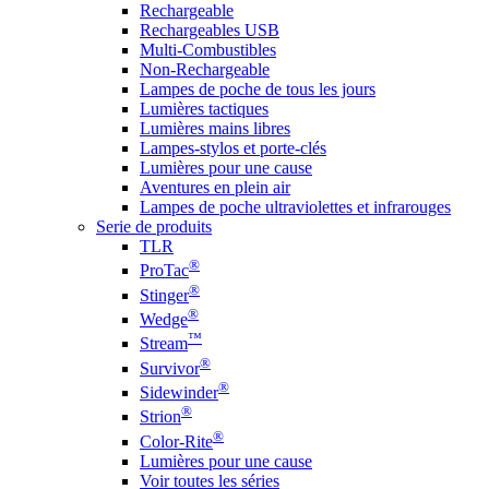
Rechargeable
Rechargeables USB
Multi-Combustibles
Non-Rechargeable
Lampes de poche de tous les jours
Lumières tactiques
Lumières mains libres
Lampes-stylos et porte-clés
Lumières pour une cause
Aventures en plein air
Lampes de poche ultraviolettes et infrarouges
Serie de produits
TLR
®
ProTac
®
Stinger
®
Wedge
™
Stream
®
Survivor
®
Sidewinder
®
Strion
®
Color-Rite
Lumières pour une cause
Voir toutes les séries