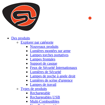
We use cookies to ensure that we provide you the best experience
on our website. By continuing to browse this website, you accept
that cookies are used to help us analyze how the website is used and
to offer you a better experience. To learn more or to find out how
you can disable cookies, you can access our
Privacy Policy
.
ACCEPT AND CLOSE
Des produits
Explorer par catégorie
Nouveaux produits
Lumières montées sur arme
Lampes torches portatives
Lampes frontales
Support de casque
Feux de Sécurité Internationaux
Lumières de Sécurité
Lampes de poche à angle droit
Lumières de scène d'urgence
Lampes de travail
Types de produits
Rechargeable
Rechargeables USB
Multi-Combustibles