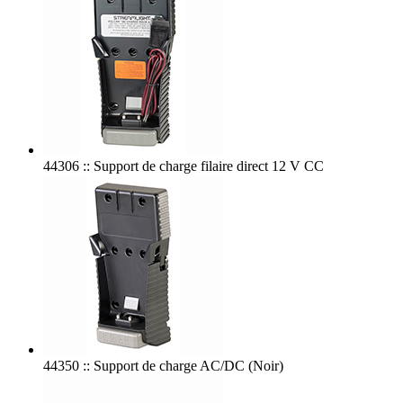
44306 :: Support de charge filaire direct 12 V CC
44350 :: Support de charge AC/DC (Noir)