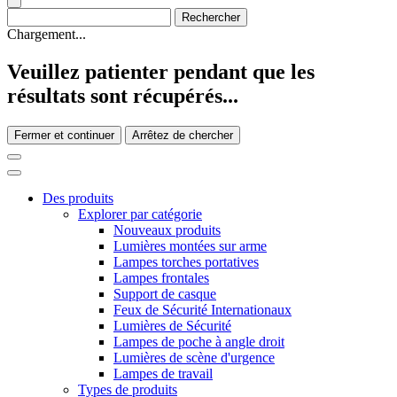
Chargement...
Veuillez patienter pendant que les
résultats sont récupérés...
Fermer et continuer
Arrêtez de chercher
Des produits
Explorer par catégorie
Nouveaux produits
Lumières montées sur arme
Lampes torches portatives
Lampes frontales
Support de casque
Feux de Sécurité Internationaux
Lumières de Sécurité
Lampes de poche à angle droit
Lumières de scène d'urgence
Lampes de travail
Types de produits