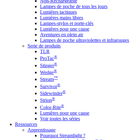
Non-Rechargeable
Lampes de poche de tous les jours
Lumières tactiques
Lumières mains libres
Lampes-stylos et porte-clés
Lumières pour une cause
Aventures en plein air
Lampes de poche ultraviolettes et infrarouges
Serie de produits
TLR
®
ProTac
®
Stinger
®
Wedge
™
Stream
®
Survivor
®
Sidewinder
®
Strion
®
Color-Rite
Lumières pour une cause
Voir toutes les séries
Ressources
Apprentissage
Pourquoi Streamlight ?