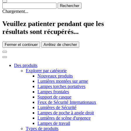
Chargement...
Veuillez patienter pendant que les
résultats sont récupérés...
Fermer et continuer
Arrêtez de chercher
Des produits
Explorer par catégorie
Nouveaux produits
Lumières montées sur arme
Lampes torches portatives
Lampes frontales
Support de casque
Feux de Sécurité Internationaux
Lumières de Sécurité
Lampes de poche à angle droit
Lumières de scène d'urgence
Lampes de travail
Types de produits