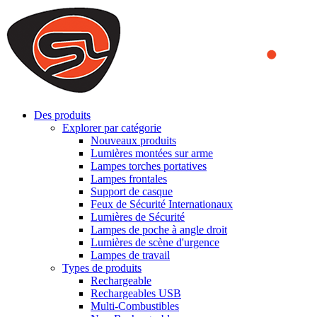
We use cookies to ensure that we provide you the best experience
on our website. By continuing to browse this website, you accept
that cookies are used to help us analyze how the website is used and
to offer you a better experience. To learn more or to find out how
you can disable cookies, you can access our
Privacy Policy
.
ACCEPT AND CLOSE
Des produits
Explorer par catégorie
Nouveaux produits
Lumières montées sur arme
Lampes torches portatives
Lampes frontales
Support de casque
Feux de Sécurité Internationaux
Lumières de Sécurité
Lampes de poche à angle droit
Lumières de scène d'urgence
Lampes de travail
Types de produits
Rechargeable
Rechargeables USB
Multi-Combustibles