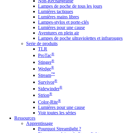
Non-Rechargeable
Lampes de poche de tous les jours
Lumières tactiques
Lumières mains libres
Lampes-stylos et porte-clés
Lumières pour une cause
Aventures en plein air
Lampes de poche ultraviolettes et infrarouges
Serie de produits
TLR
®
ProTac
®
Stinger
®
Wedge
™
Stream
®
Survivor
®
Sidewinder
®
Strion
®
Color-Rite
Lumières pour une cause
Voir toutes les séries
Ressources
Apprentissage
Pourquoi Streamlight ?