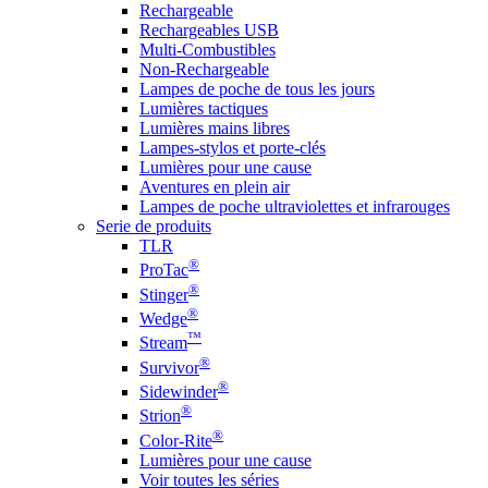
Rechargeable
Rechargeables USB
Multi-Combustibles
Non-Rechargeable
Lampes de poche de tous les jours
Lumières tactiques
Lumières mains libres
Lampes-stylos et porte-clés
Lumières pour une cause
Aventures en plein air
Lampes de poche ultraviolettes et infrarouges
Serie de produits
TLR
®
ProTac
®
Stinger
®
Wedge
™
Stream
®
Survivor
®
Sidewinder
®
Strion
®
Color-Rite
Lumières pour une cause
Voir toutes les séries