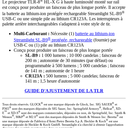
®
Le projecteur TLR-8
HL-X G à haute luminosité monté sur rail
est conçu pour produire un faisceau de plus longue portée. Il accepte
®
la batterie au lithium-ion protégée rechargeable Streamlight SL-B9
USB-C ou une simple pile au lithium CR123A. Les interrupteurs à
palette arrière interchangeables s'adaptent à votre style de tir.
Multi-Carburant :
Nécessite (1)
batterie au lithium-ion
®
Streamlight SL-B9
protégée, rechargeable
(fournie) par
USB-C ou (1) pile au lithium CR123A
Conçu pour produire un faisceau de plus longue portée
SL-B9 :
1 000 lumens ; 10 000 candelas ; faisceau de
200 m ; autonomie de 30 minutes (par défaut) ou
programmable à 500 lumens ; 5 000 candelas ; faisceau
de 141 m ; autonomie de 1 heure
CR123A :
500 lumens ; 5 000 candelas; faisceau de
141 m ; 1,5 heure d'autonomie
GUIDE D'AJUSTEMENT DE LA TLR
®
®
Tous droits réservés. GLOCK
est une marque déposée de Glock, Inc. SIG SAUER
et
®
®
®
P365
sont des marques déposées de SIG Sauer, Inc. Springfield Armory
, Hellcat
, XD-
™
®
E
et XD-S
sont des marques commerciales, déposées ou non, de Springfield, Inc. Smith &
®
®
®
®
Wesson
, M&P
et M2.0
sont des marques déposées de Smith & Wesson Inc. Beretta
est
®
une marque déposée de Fabbrica d'Armi Pietro Beretta S.p.A. Heckler & Koch
est une
marque déposée de Heckler & Koch GmbH. Streamlight n'a cherché à obtenir l'approbation
d'aucune des sociétés mentionnées dans ce paragraphe.