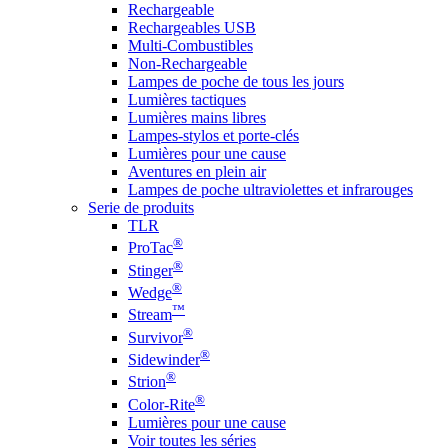
Rechargeable
Rechargeables USB
Multi-Combustibles
Non-Rechargeable
Lampes de poche de tous les jours
Lumières tactiques
Lumières mains libres
Lampes-stylos et porte-clés
Lumières pour une cause
Aventures en plein air
Lampes de poche ultraviolettes et infrarouges
Serie de produits
TLR
®
ProTac
®
Stinger
®
Wedge
™
Stream
®
Survivor
®
Sidewinder
®
Strion
®
Color-Rite
Lumières pour une cause
Voir toutes les séries