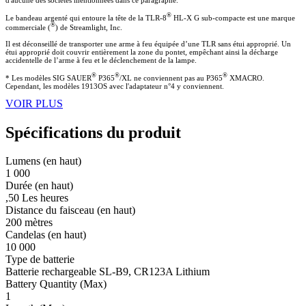
®
Le bandeau argenté qui entoure la tête de la TLR-8
HL-X G sub-compacte est une marque
®
commerciale (
) de Streamlight, Inc.
Il est déconseillé de transporter une arme à feu équipée d’une TLR sans étui approprié. Un
étui approprié doit couvrir entièrement la zone du pontet, empêchant ainsi la décharge
accidentelle de l’arme à feu et le déclenchement de la lampe.
®
®
®
* Les modèles SIG SAUER
P365
/XL ne conviennent pas au P365
XMACRO.
Cependant, les modèles 1913OS avec l'adaptateur n°4 y conviennent.
VOIR PLUS
Spécifications du produit
Lumens (en haut)
1 000
Durée (en haut)
,50 Les heures
Distance du faisceau (en haut)
200 mètres
Candelas (en haut)
10 000
Type de batterie
Batterie rechargeable SL-B9, CR123A Lithium
Battery Quantity (Max)
1