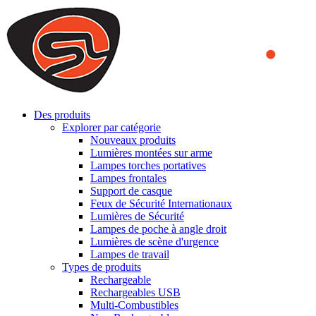
We use cookies to ensure that we provide you the best experience
on our website. By continuing to browse this website, you accept
that cookies are used to help us analyze how the website is used and
to offer you a better experience. To learn more or to find out how
you can disable cookies, you can access our
Privacy Policy
.
ACCEPT AND CLOSE
Des produits
Explorer par catégorie
Nouveaux produits
Lumières montées sur arme
Lampes torches portatives
Lampes frontales
Support de casque
Feux de Sécurité Internationaux
Lumières de Sécurité
Lampes de poche à angle droit
Lumières de scène d'urgence
Lampes de travail
Types de produits
Rechargeable
Rechargeables USB
Multi-Combustibles