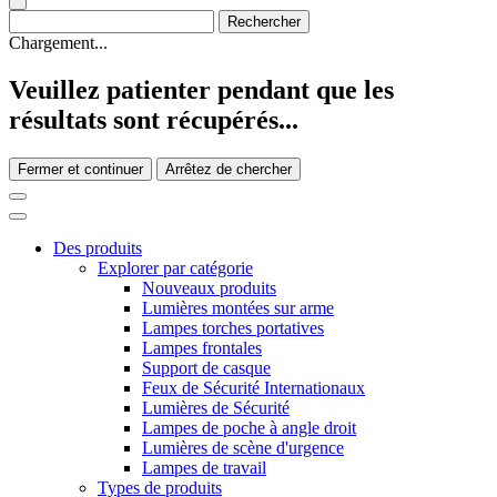
Chargement...
Veuillez patienter pendant que les
résultats sont récupérés...
Fermer et continuer
Arrêtez de chercher
Des produits
Explorer par catégorie
Nouveaux produits
Lumières montées sur arme
Lampes torches portatives
Lampes frontales
Support de casque
Feux de Sécurité Internationaux
Lumières de Sécurité
Lampes de poche à angle droit
Lumières de scène d'urgence
Lampes de travail
Types de produits