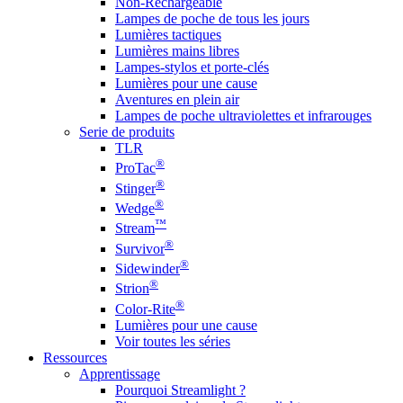
Non-Rechargeable
Lampes de poche de tous les jours
Lumières tactiques
Lumières mains libres
Lampes-stylos et porte-clés
Lumières pour une cause
Aventures en plein air
Lampes de poche ultraviolettes et infrarouges
Serie de produits
TLR
®
ProTac
®
Stinger
®
Wedge
™
Stream
®
Survivor
®
Sidewinder
®
Strion
®
Color-Rite
Lumières pour une cause
Voir toutes les séries
Ressources
Apprentissage
Pourquoi Streamlight ?