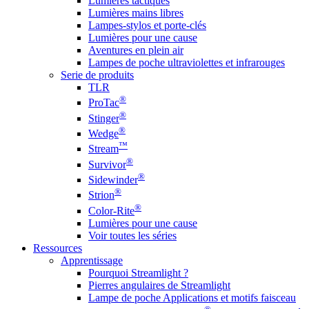
Lumières tactiques
Lumières mains libres
Lampes-stylos et porte-clés
Lumières pour une cause
Aventures en plein air
Lampes de poche ultraviolettes et infrarouges
Serie de produits
TLR
®
ProTac
®
Stinger
®
Wedge
™
Stream
®
Survivor
®
Sidewinder
®
Strion
®
Color-Rite
Lumières pour une cause
Voir toutes les séries
Ressources
Apprentissage
Pourquoi Streamlight ?
Pierres angulaires de Streamlight
Lampe de poche Applications et motifs faisceau