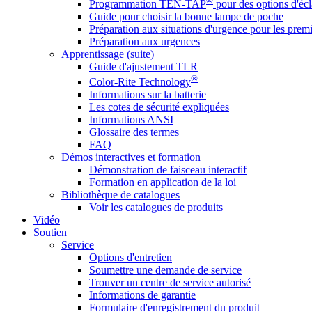
®
Programmation TEN-TAP
pour des options d'écl
Guide pour choisir la bonne lampe de poche
Préparation aux situations d'urgence pour les premi
Préparation aux urgences
Apprentissage (suite)
Guide d'ajustement TLR
®
Color-Rite Technology
Informations sur la batterie
Les cotes de sécurité expliquées
Informations ANSI
Glossaire des termes
FAQ
Démos interactives et formation
Démonstration de faisceau interactif
Formation en application de la loi
Bibliothèque de catalogues
Voir les catalogues de produits
Vidéo
Soutien
Service
Options d'entretien
Soumettre une demande de service
Trouver un centre de service autorisé
Informations de garantie
Formulaire d'enregistrement du produit