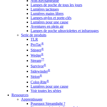
Non-Rechargeable
Lampes de poche de tous les jours
Lumières tactiques
Lumières mains libres
Lampes-stylos et porte-clés
Lumières pour une cause
Aventures en plein air
Lampes de poche ultraviolettes et infrarouges
Serie de produits
TLR
®
ProTac
®
Stinger
®
Wedge
™
Stream
®
Survivor
®
Sidewinder
®
Strion
®
Color-Rite
Lumières pour une cause
Voir toutes les séries
Ressources
Apprentissage
Pourquoi Streamlight ?