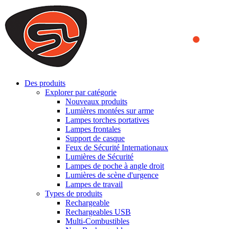
We use cookies to ensure that we provide you the best experience on o
you a better experience. To learn more or to find out how you can di
ACCEPT AND CLOSE
Des produits
Explorer par catégorie
Nouveaux produits
Lumières montées sur arme
Lampes torches portatives
Lampes frontales
Support de casque
Feux de Sécurité Internationaux
Lumières de Sécurité
Lampes de poche à angle droit
Lumières de scène d'urgence
Lampes de travail
Types de produits
Rechargeable
Rechargeables USB
Multi-Combustibles