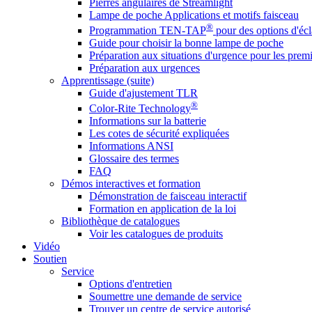
Pierres angulaires de Streamlight
Lampe de poche Applications et motifs faisceau
®
Programmation TEN-TAP
pour des options d'écl
Guide pour choisir la bonne lampe de poche
Préparation aux situations d'urgence pour les premi
Préparation aux urgences
Apprentissage (suite)
Guide d'ajustement TLR
®
Color-Rite Technology
Informations sur la batterie
Les cotes de sécurité expliquées
Informations ANSI
Glossaire des termes
FAQ
Démos interactives et formation
Démonstration de faisceau interactif
Formation en application de la loi
Bibliothèque de catalogues
Voir les catalogues de produits
Vidéo
Soutien
Service
Options d'entretien
Soumettre une demande de service
Trouver un centre de service autorisé