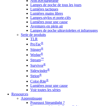
Non-Rechargeable
Lampes de poche de tous les jours
Lumières tactiques
Lumières mains libres
Lampes-stylos et porte-clés
Lumières pour une cause
Aventures en plein air
Lampes de poche ultraviolettes et infrarouges
Serie de produits
TLR
®
ProTac
®
Stinger
®
Wedge
™
Stream
®
Survivor
®
Sidewinder
®
Strion
®
Color-Rite
Lumières pour une cause
Voir toutes les séries
Ressources
Apprentissage
Pourquoi Streamlight ?