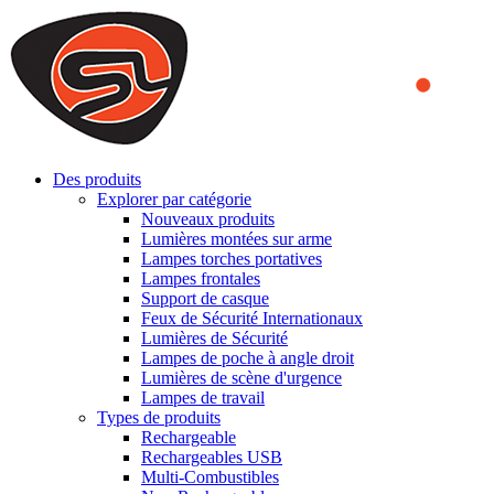
We use cookies to ensure that we provide you the best experience
on our website. By continuing to browse this website, you accept
that cookies are used to help us analyze how the website is used and
to offer you a better experience. To learn more or to find out how
you can disable cookies, you can access our
Privacy Policy
.
ACCEPT AND CLOSE
Des produits
Explorer par catégorie
Nouveaux produits
Lumières montées sur arme
Lampes torches portatives
Lampes frontales
Support de casque
Feux de Sécurité Internationaux
Lumières de Sécurité
Lampes de poche à angle droit
Lumières de scène d'urgence
Lampes de travail
Types de produits
Rechargeable
Rechargeables USB
Multi-Combustibles