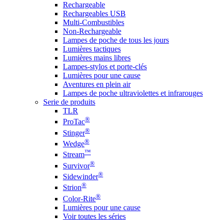
Rechargeable
Rechargeables USB
Multi-Combustibles
Non-Rechargeable
Lampes de poche de tous les jours
Lumières tactiques
Lumières mains libres
Lampes-stylos et porte-clés
Lumières pour une cause
Aventures en plein air
Lampes de poche ultraviolettes et infrarouges
Serie de produits
TLR
®
ProTac
®
Stinger
®
Wedge
™
Stream
®
Survivor
®
Sidewinder
®
Strion
®
Color-Rite
Lumières pour une cause
Voir toutes les séries