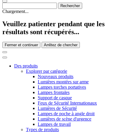
Chargement...
Veuillez patienter pendant que les
résultats sont récupérés...
Fermer et continuer
Arrêtez de chercher
Des produits
Explorer par catégorie
Nouveaux produits
Lumières montées sur arme
Lampes torches portatives
Lampes frontales
Support de casque
Feux de Sécurité Internationaux
Lumières de Sécurité
Lampes de poche à angle droit
Lumières de scène d'urgence
Lampes de travail
Types de produits