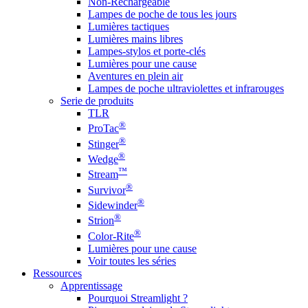
Non-Rechargeable
Lampes de poche de tous les jours
Lumières tactiques
Lumières mains libres
Lampes-stylos et porte-clés
Lumières pour une cause
Aventures en plein air
Lampes de poche ultraviolettes et infrarouges
Serie de produits
TLR
®
ProTac
®
Stinger
®
Wedge
™
Stream
®
Survivor
®
Sidewinder
®
Strion
®
Color-Rite
Lumières pour une cause
Voir toutes les séries
Ressources
Apprentissage
Pourquoi Streamlight ?