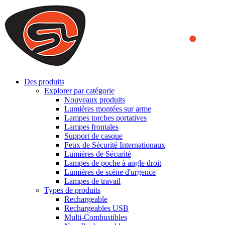
We use cookies to ensure that we provide you the best experience
on our website. By continuing to browse this website, you accept
that cookies are used to help us analyze how the website is used and
to offer you a better experience. To learn more or to find out how
you can disable cookies, you can access our
Privacy Policy
.
ACCEPT AND CLOSE
Des produits
Explorer par catégorie
Nouveaux produits
Lumières montées sur arme
Lampes torches portatives
Lampes frontales
Support de casque
Feux de Sécurité Internationaux
Lumières de Sécurité
Lampes de poche à angle droit
Lumières de scène d'urgence
Lampes de travail
Types de produits
Rechargeable
Rechargeables USB
Multi-Combustibles