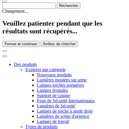
Chargement...
Veuillez patienter pendant que les
résultats sont récupérés...
Fermer et continuer
Arrêtez de chercher
Des produits
Explorer par catégorie
Nouveaux produits
Lumières montées sur arme
Lampes torches portatives
Lampes frontales
Support de casque
Feux de Sécurité Internationaux
Lumières de Sécurité
Lampes de poche à angle droit
Lumières de scène d'urgence
Lampes de travail
Types de produits