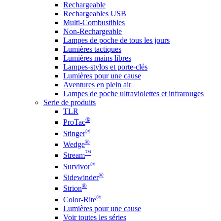
Rechargeable
Rechargeables USB
Multi-Combustibles
Non-Rechargeable
Lampes de poche de tous les jours
Lumières tactiques
Lumières mains libres
Lampes-stylos et porte-clés
Lumières pour une cause
Aventures en plein air
Lampes de poche ultraviolettes et infrarouges
Serie de produits
TLR
®
ProTac
®
Stinger
®
Wedge
™
Stream
®
Survivor
®
Sidewinder
®
Strion
®
Color-Rite
Lumières pour une cause
Voir toutes les séries