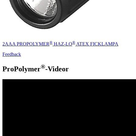
®
®
2AAA PROPOLYMER
HAZ-LO
ATEX FICKLAMPA
Feedback
®
ProPolymer
-Videor