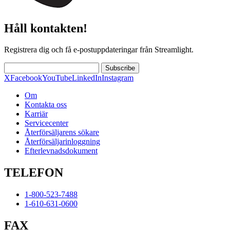
Håll kontakten!
Registrera dig och få e-postuppdateringar från Streamlight.
Subscribe
X
Facebook
YouTube
LinkedIn
Instagram
Om
Kontakta oss
Karriär
Servicecenter
Återförsäljarens sökare
Återförsäljarinloggning
Efterlevnadsdokument
TELEFON
1-800-523-7488
1-610-631-0600
FAX