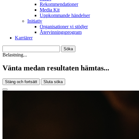
Rekommendationer
Media Kit
Uppkommande händelser
Initiativ
Organisationer vi stödjer
Återvinningsprogram
Karriärer
Belastning...
Vänta medan resultaten hämtas...
Stäng och fortsätt
Sluta söka