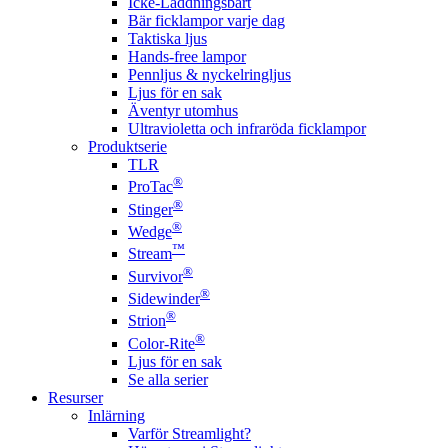
Icke-Laddningsbart
Bär ficklampor varje dag
Taktiska ljus
Hands-free lampor
Pennljus & nyckelringljus
Ljus för en sak
Äventyr utomhus
Ultravioletta och infraröda ficklampor
Produktserie
TLR
®
ProTac
®
Stinger
®
Wedge
™
Stream
®
Survivor
®
Sidewinder
®
Strion
®
Color-Rite
Ljus för en sak
Se alla serier
Resurser
Inlärning
Varför Streamlight?