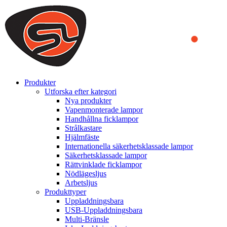
We use cookies to ensure that we provide you the best experience
on our website. By continuing to browse this website, you accept
that cookies are used to help us analyze how the website is used and
to offer you a better experience. To learn more or to find out how
you can disable cookies, you can access our
Privacy Policy
.
ACCEPT AND CLOSE
Produkter
Utforska efter kategori
Nya produkter
Vapenmonterade lampor
Handhållna ficklampor
Strålkastare
Hjälmfäste
Internationella säkerhetsklassade lampor
Säkerhetsklassade lampor
Rättvinklade ficklampor
Nödlägesljus
Arbetsljus
Produkttyper
Uppladdningsbara
USB-Uppladdningsbara
Multi-Bränsle