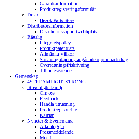
Garanti-information
Produktregistreringsformulär
Delar
Besök Parts Store
Distributörsinformation
Distributörssupportwebbplats
Rättslig
Integritetspolicy
Produktpatentlista
Allmänna Villkor
Streamlight-policy angående uppfinnarbidrag
Översättningsfriskrivning
Tillmötesgående
Gemenskap
#STREAMLIGHTSTRONG
Streamlight familj
Om oss
Feedback
Handla utrustning
Produktregistrering
Karriär
Nyheter & Evenemang
Alla bloggar
Pressmeddelande
Med i