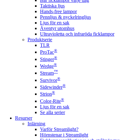
Bär ficklampor varje dag
Taktiska ljus
Hands-free lampor
Pennljus & nyckelringljus
Ljus för en sak
Äventyr utomhus
Ultravioletta och infraröda ficklampor
Produktserie
TLR
®
ProTac
®
Stinger
®
Wedge
™
Stream
®
Survivor
®
Sidewinder
®
Strion
®
Color-Rite
Ljus för en sak
Se alla serier
Resurser
Inlärning
Varför Streamlight?
Hörnstenar i Streamlight