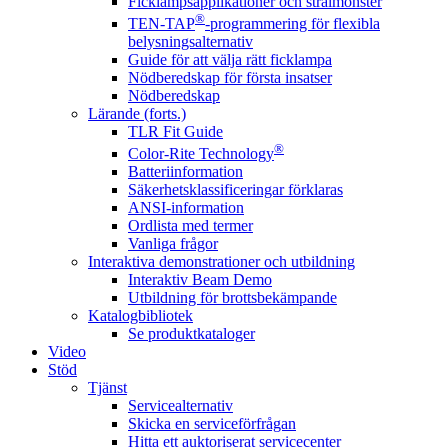
Ficklampsapplikationer och strålmönster
®
TEN-TAP
-programmering för flexibla
belysningsalternativ
Guide för att välja rätt ficklampa
Nödberedskap för första insatser
Nödberedskap
Lärande (forts.)
TLR Fit Guide
®
Color-Rite Technology
Batteriinformation
Säkerhetsklassificeringar förklaras
ANSI-information
Ordlista med termer
Vanliga frågor
Interaktiva demonstrationer och utbildning
Interaktiv Beam Demo
Utbildning för brottsbekämpande
Katalogbibliotek
Se produktkataloger
Video
Stöd
Tjänst
Servicealternativ
Skicka en serviceförfrågan
Hitta ett auktoriserat servicecenter