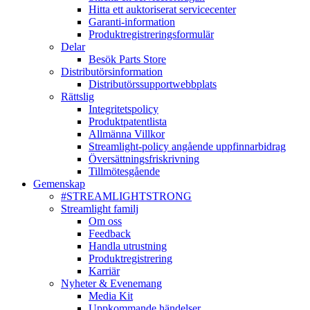
Hitta ett auktoriserat servicecenter
Garanti-information
Produktregistreringsformulär
Delar
Besök Parts Store
Distributörsinformation
Distributörssupportwebbplats
Rättslig
Integritetspolicy
Produktpatentlista
Allmänna Villkor
Streamlight-policy angående uppfinnarbidrag
Översättningsfriskrivning
Tillmötesgående
Gemenskap
#STREAMLIGHTSTRONG
Streamlight familj
Om oss
Feedback
Handla utrustning
Produktregistrering
Karriär
Nyheter & Evenemang
Media Kit
Uppkommande händelser