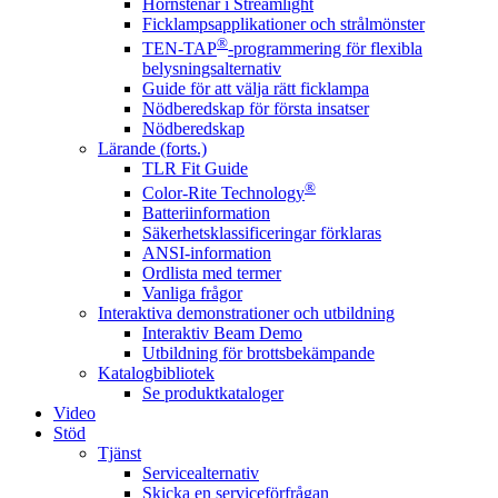
Hörnstenar i Streamlight
Ficklampsapplikationer och strålmönster
®
TEN-TAP
-programmering för flexibla
belysningsalternativ
Guide för att välja rätt ficklampa
Nödberedskap för första insatser
Nödberedskap
Lärande (forts.)
TLR Fit Guide
®
Color-Rite Technology
Batteriinformation
Säkerhetsklassificeringar förklaras
ANSI-information
Ordlista med termer
Vanliga frågor
Interaktiva demonstrationer och utbildning
Interaktiv Beam Demo
Utbildning för brottsbekämpande
Katalogbibliotek
Se produktkataloger
Video
Stöd
Tjänst
Servicealternativ
Skicka en serviceförfrågan