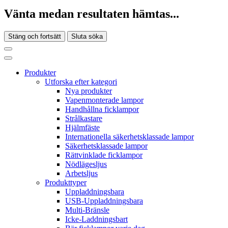
Vänta medan resultaten hämtas...
Stäng och fortsätt
Sluta söka
Produkter
Utforska efter kategori
Nya produkter
Vapenmonterade lampor
Handhållna ficklampor
Strålkastare
Hjälmfäste
Internationella säkerhetsklassade lampor
Säkerhetsklassade lampor
Rättvinklade ficklampor
Nödlägesljus
Arbetsljus
Produkttyper
Uppladdningsbara
USB-Uppladdningsbara
Multi-Bränsle
Icke-Laddningsbart