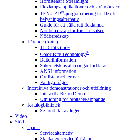
Hörnstenar i Streamlight
Ficklampsapplikationer och strålmönster
®
TEN-TAP
-programmering för flexibla
belysningsalternativ
Guide för att välja rätt ficklampa
Nödberedskap för första insatser
Nödberedskap
Lärande (forts.)
TLR Fit Guide
®
Color-Rite Technology
Batteriinformation
Säkerhetsklassificeringar förklaras
ANSI-information
Ordlista med termer
Vanliga frågor
Interaktiva demonstrationer och utbildning
Interaktiv Beam Demo
Utbildning för brottsbekämpande
Katalogbibliotek
Se produktkataloger
Video
Stöd
Tjänst
Servicealternativ
Skicka en serviceförfrågan