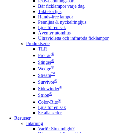
Icke-Laddningsbart
Bär ficklampor varje dag
Taktiska ljus
Hands-free lampor
Pennljus & nyckelringljus
Ljus för en sak
Äventyr utomhus
Ultravioletta och infraröda ficklampor
Produktserie
TLR
®
ProTac
®
Stinger
®
Wedge
™
Stream
®
Survivor
®
Sidewinder
®
Strion
®
Color-Rite
Ljus för en sak
Se alla serier
Resurser
Inlärning
Varför Streamlight?