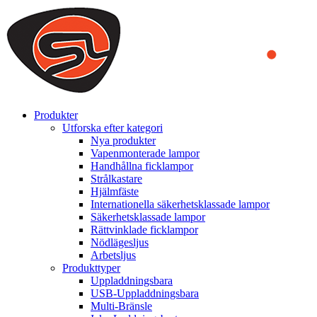
We use cookies to ensure that we provide you the best experience
on our website. By continuing to browse this website, you accept
that cookies are used to help us analyze how the website is used and
to offer you a better experience. To learn more or to find out how
you can disable cookies, you can access our
Privacy Policy
.
ACCEPT AND CLOSE
Produkter
Utforska efter kategori
Nya produkter
Vapenmonterade lampor
Handhållna ficklampor
Strålkastare
Hjälmfäste
Internationella säkerhetsklassade lampor
Säkerhetsklassade lampor
Rättvinklade ficklampor
Nödlägesljus
Arbetsljus
Produkttyper
Uppladdningsbara
USB-Uppladdningsbara
Multi-Bränsle