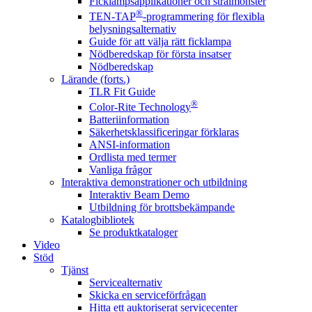
Ficklampsapplikationer och strålmönster
®
TEN-TAP
-programmering för flexibla
belysningsalternativ
Guide för att välja rätt ficklampa
Nödberedskap för första insatser
Nödberedskap
Lärande (forts.)
TLR Fit Guide
®
Color-Rite Technology
Batteriinformation
Säkerhetsklassificeringar förklaras
ANSI-information
Ordlista med termer
Vanliga frågor
Interaktiva demonstrationer och utbildning
Interaktiv Beam Demo
Utbildning för brottsbekämpande
Katalogbibliotek
Se produktkataloger
Video
Stöd
Tjänst
Servicealternativ
Skicka en serviceförfrågan
Hitta ett auktoriserat servicecenter