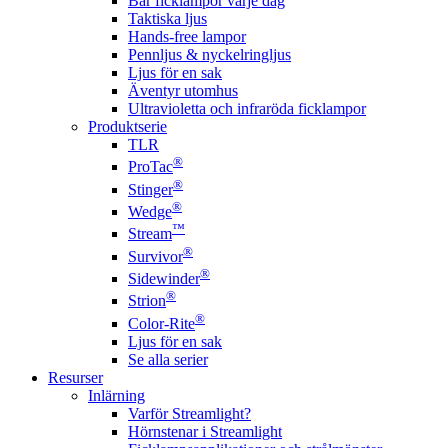
Bär ficklampor varje dag
Taktiska ljus
Hands-free lampor
Pennljus & nyckelringljus
Ljus för en sak
Äventyr utomhus
Ultravioletta och infraröda ficklampor
Produktserie
TLR
®
ProTac
®
Stinger
®
Wedge
™
Stream
®
Survivor
®
Sidewinder
®
Strion
®
Color-Rite
Ljus för en sak
Se alla serier
Resurser
Inlärning
Varför Streamlight?
Hörnstenar i Streamlight