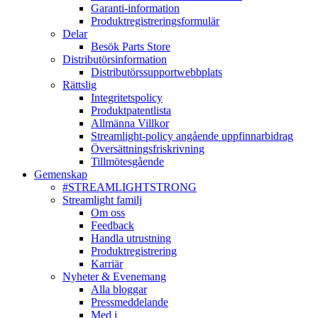
Garanti-information
Produktregistreringsformulär
Delar
Besök Parts Store
Distributörsinformation
Distributörssupportwebbplats
Rättslig
Integritetspolicy
Produktpatentlista
Allmänna Villkor
Streamlight-policy angående uppfinnarbidrag
Översättningsfriskrivning
Tillmötesgående
Gemenskap
#STREAMLIGHTSTRONG
Streamlight familj
Om oss
Feedback
Handla utrustning
Produktregistrering
Karriär
Nyheter & Evenemang
Alla bloggar
Pressmeddelande
Med i