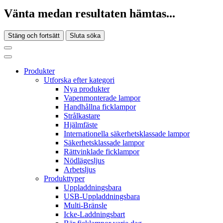
Vänta medan resultaten hämtas...
Stäng och fortsätt
Sluta söka
Produkter
Utforska efter kategori
Nya produkter
Vapenmonterade lampor
Handhållna ficklampor
Strålkastare
Hjälmfäste
Internationella säkerhetsklassade lampor
Säkerhetsklassade lampor
Rättvinklade ficklampor
Nödlägesljus
Arbetsljus
Produkttyper
Uppladdningsbara
USB-Uppladdningsbara
Multi-Bränsle
Icke-Laddningsbart