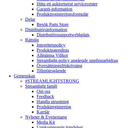
Hitta ett auktoriserat servicecenter
Garanti-information
Produktregistreringsformulär
Delar
Besök Parts Store
Distributörsinformation
Distributörssupportwebbplats
Rättslig
Integritetspolicy
Produktpatentlista
Allmänna Villkor
Streamlight-policy angående uppfinnarbidrag
Översättningsfriskrivning
Tillmötesgående
Gemenskap
#STREAMLIGHTSTRONG
Streamlight familj
Om oss
Feedback
Handla utrustning
Produktregistrering
Karriär
Nyheter & Evenemang
Media Kit
Uppkommande händelser