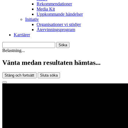
Rekommendationer
Media Kit
Uppkommande händelser
Initiativ
Organisationer vi stödjer
Återvinningsprogram
Karriärer
Belastning...
Vänta medan resultaten hämtas...
Stäng och fortsätt
Sluta söka