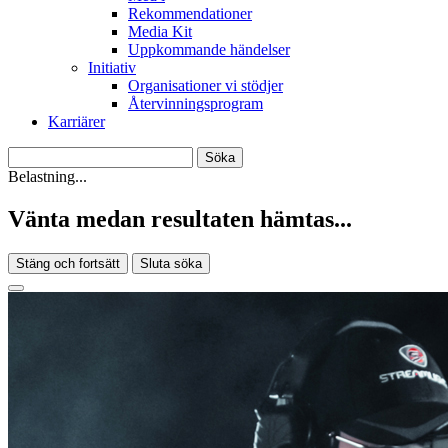
Rekommendationer
Media Kit
Uppkommande händelser
Initiativ
Organisationer vi stödjer
Återvinningsprogram
Karriärer
Belastning...
Vänta medan resultaten hämtas...
Stäng och fortsätt
Sluta söka