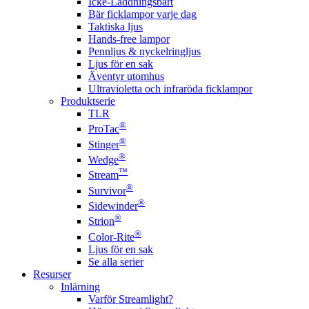
Icke-Laddningsbart
Bär ficklampor varje dag
Taktiska ljus
Hands-free lampor
Pennljus & nyckelringljus
Ljus för en sak
Äventyr utomhus
Ultravioletta och infraröda ficklampor
Produktserie
TLR
®
ProTac
®
Stinger
®
Wedge
™
Stream
®
Survivor
®
Sidewinder
®
Strion
®
Color-Rite
Ljus för en sak
Se alla serier
Resurser
Inlärning
Varför Streamlight?