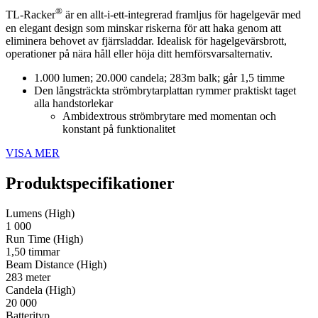
®
TL-Racker
är en allt-i-ett-integrerad framljus för hagelgevär med
en elegant design som minskar riskerna för att haka genom att
eliminera behovet av fjärrsladdar. Idealisk för hagelgevärsbrott,
operationer på nära håll eller höja ditt hemförsvarsalternativ.
1.000 lumen; 20.000 candela; 283m balk; går 1,5 timme
Den långsträckta strömbrytarplattan rymmer praktiskt taget
alla handstorlekar
Ambidextrous strömbrytare med momentan och
konstant på funktionalitet
VISA MER
Produktspecifikationer
Lumens (High)
1 000
Run Time (High)
1,50 timmar
Beam Distance (High)
283 meter
Candela (High)
20 000
Batterityp