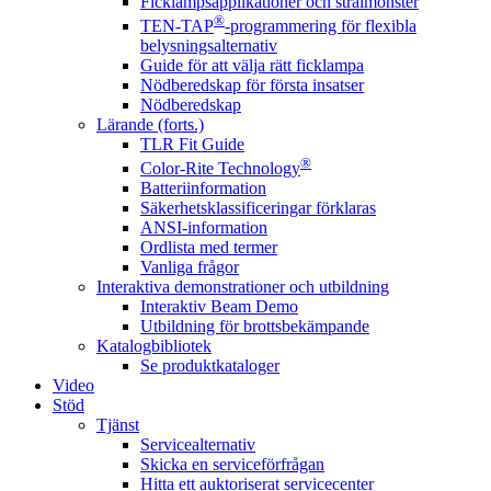
Ficklampsapplikationer och strålmönster
®
TEN-TAP
-programmering för flexibla
belysningsalternativ
Guide för att välja rätt ficklampa
Nödberedskap för första insatser
Nödberedskap
Lärande (forts.)
TLR Fit Guide
®
Color-Rite Technology
Batteriinformation
Säkerhetsklassificeringar förklaras
ANSI-information
Ordlista med termer
Vanliga frågor
Interaktiva demonstrationer och utbildning
Interaktiv Beam Demo
Utbildning för brottsbekämpande
Katalogbibliotek
Se produktkataloger
Video
Stöd
Tjänst
Servicealternativ
Skicka en serviceförfrågan
Hitta ett auktoriserat servicecenter