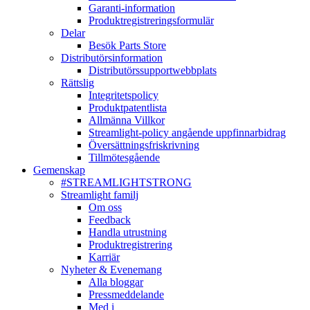
Garanti-information
Produktregistreringsformulär
Delar
Besök Parts Store
Distributörsinformation
Distributörssupportwebbplats
Rättslig
Integritetspolicy
Produktpatentlista
Allmänna Villkor
Streamlight-policy angående uppfinnarbidrag
Översättningsfriskrivning
Tillmötesgående
Gemenskap
#STREAMLIGHTSTRONG
Streamlight familj
Om oss
Feedback
Handla utrustning
Produktregistrering
Karriär
Nyheter & Evenemang
Alla bloggar
Pressmeddelande
Med i