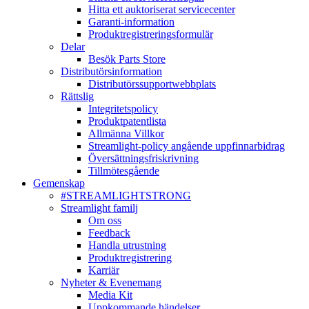
Hitta ett auktoriserat servicecenter
Garanti-information
Produktregistreringsformulär
Delar
Besök Parts Store
Distributörsinformation
Distributörssupportwebbplats
Rättslig
Integritetspolicy
Produktpatentlista
Allmänna Villkor
Streamlight-policy angående uppfinnarbidrag
Översättningsfriskrivning
Tillmötesgående
Gemenskap
#STREAMLIGHTSTRONG
Streamlight familj
Om oss
Feedback
Handla utrustning
Produktregistrering
Karriär
Nyheter & Evenemang
Media Kit
Uppkommande händelser