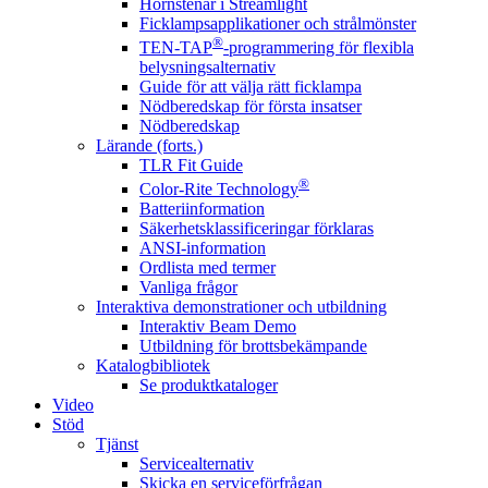
Hörnstenar i Streamlight
Ficklampsapplikationer och strålmönster
®
TEN-TAP
-programmering för flexibla
belysningsalternativ
Guide för att välja rätt ficklampa
Nödberedskap för första insatser
Nödberedskap
Lärande (forts.)
TLR Fit Guide
®
Color-Rite Technology
Batteriinformation
Säkerhetsklassificeringar förklaras
ANSI-information
Ordlista med termer
Vanliga frågor
Interaktiva demonstrationer och utbildning
Interaktiv Beam Demo
Utbildning för brottsbekämpande
Katalogbibliotek
Se produktkataloger
Video
Stöd
Tjänst
Servicealternativ
Skicka en serviceförfrågan