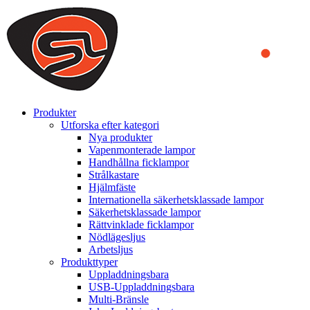
We use cookies to ensure that we provide you the best experience
on our website. By continuing to browse this website, you accept
that cookies are used to help us analyze how the website is used and
to offer you a better experience. To learn more or to find out how
you can disable cookies, you can access our
Privacy Policy
.
ACCEPT AND CLOSE
Produkter
Utforska efter kategori
Nya produkter
Vapenmonterade lampor
Handhållna ficklampor
Strålkastare
Hjälmfäste
Internationella säkerhetsklassade lampor
Säkerhetsklassade lampor
Rättvinklade ficklampor
Nödlägesljus
Arbetsljus
Produkttyper
Uppladdningsbara
USB-Uppladdningsbara
Multi-Bränsle