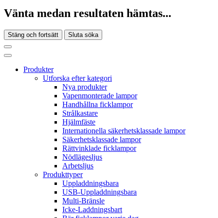
Vänta medan resultaten hämtas...
Stäng och fortsätt
Sluta söka
Produkter
Utforska efter kategori
Nya produkter
Vapenmonterade lampor
Handhållna ficklampor
Strålkastare
Hjälmfäste
Internationella säkerhetsklassade lampor
Säkerhetsklassade lampor
Rättvinklade ficklampor
Nödlägesljus
Arbetsljus
Produkttyper
Uppladdningsbara
USB-Uppladdningsbara
Multi-Bränsle
Icke-Laddningsbart