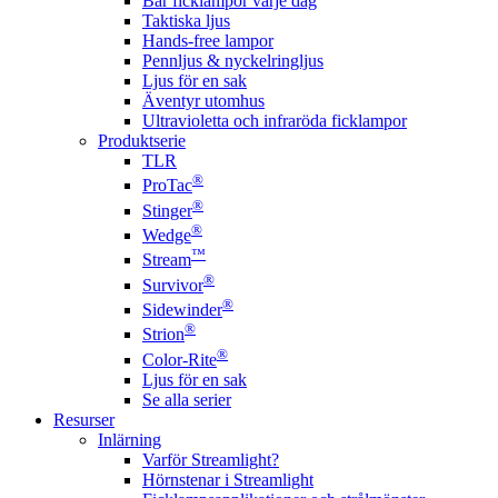
Bär ficklampor varje dag
Taktiska ljus
Hands-free lampor
Pennljus & nyckelringljus
Ljus för en sak
Äventyr utomhus
Ultravioletta och infraröda ficklampor
Produktserie
TLR
®
ProTac
®
Stinger
®
Wedge
™
Stream
®
Survivor
®
Sidewinder
®
Strion
®
Color-Rite
Ljus för en sak
Se alla serier
Resurser
Inlärning
Varför Streamlight?
Hörnstenar i Streamlight