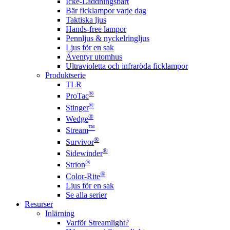
Icke-Laddningsbart
Bär ficklampor varje dag
Taktiska ljus
Hands-free lampor
Pennljus & nyckelringljus
Ljus för en sak
Äventyr utomhus
Ultravioletta och infraröda ficklampor
Produktserie
TLR
®
ProTac
®
Stinger
®
Wedge
™
Stream
®
Survivor
®
Sidewinder
®
Strion
®
Color-Rite
Ljus för en sak
Se alla serier
Resurser
Inlärning
Varför Streamlight?