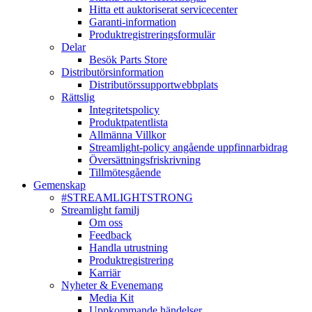
Hitta ett auktoriserat servicecenter
Garanti-information
Produktregistreringsformulär
Delar
Besök Parts Store
Distributörsinformation
Distributörssupportwebbplats
Rättslig
Integritetspolicy
Produktpatentlista
Allmänna Villkor
Streamlight-policy angående uppfinnarbidrag
Översättningsfriskrivning
Tillmötesgående
Gemenskap
#STREAMLIGHTSTRONG
Streamlight familj
Om oss
Feedback
Handla utrustning
Produktregistrering
Karriär
Nyheter & Evenemang
Media Kit
Uppkommande händelser