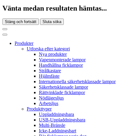
Vänta medan resultaten hämtas...
Stäng och fortsätt
Sluta söka
Produkter
Utforska efter kategori
Nya produkter
Vapenmonterade lampor
Handhållna ficklampor
Strålkastare
Hjälmfäste
Internationella säkerhetsklassade lampor
Säkerhetsklassade lampor
Rättvinklade ficklampor
Nödlägesljus
Arbetsljus
Produkttyper
Uppladdningsbara
USB-Uppladdningsbara
Multi-Bränsle
Icke-Laddningsbart