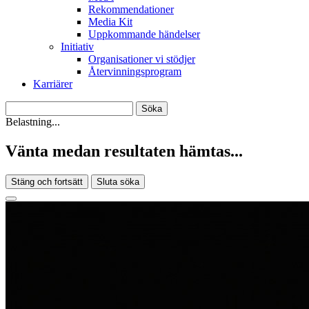
Rekommendationer
Media Kit
Uppkommande händelser
Initiativ
Organisationer vi stödjer
Återvinningsprogram
Karriärer
Belastning...
Vänta medan resultaten hämtas...
Stäng och fortsätt
Sluta söka