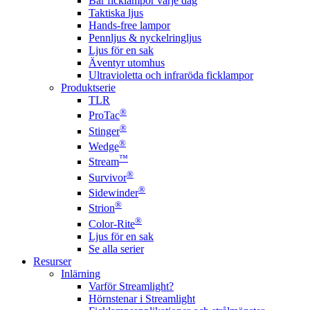
Bär ficklampor varje dag
Taktiska ljus
Hands-free lampor
Pennljus & nyckelringljus
Ljus för en sak
Äventyr utomhus
Ultravioletta och infraröda ficklampor
Produktserie
TLR
®
ProTac
®
Stinger
®
Wedge
™
Stream
®
Survivor
®
Sidewinder
®
Strion
®
Color-Rite
Ljus för en sak
Se alla serier
Resurser
Inlärning
Varför Streamlight?
Hörnstenar i Streamlight