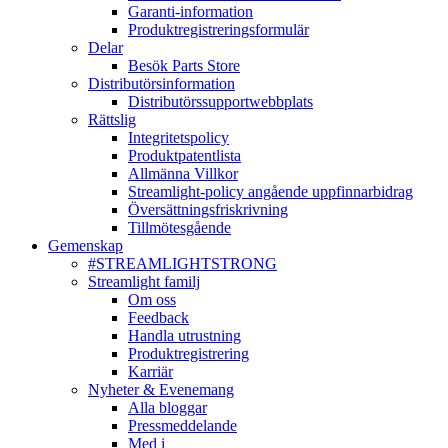
Garanti-information
Produktregistreringsformulär
Delar
Besök Parts Store
Distributörsinformation
Distributörssupportwebbplats
Rättslig
Integritetspolicy
Produktpatentlista
Allmänna Villkor
Streamlight-policy angående uppfinnarbidrag
Översättningsfriskrivning
Tillmötesgående
Gemenskap
#STREAMLIGHTSTRONG
Streamlight familj
Om oss
Feedback
Handla utrustning
Produktregistrering
Karriär
Nyheter & Evenemang
Alla bloggar
Pressmeddelande
Med i