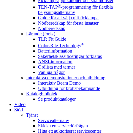
Ficklampsapplikationer och strålmönster
®
TEN-TAP
-programmering för flexibla
belysningsalternativ
Guide för att välja rätt ficklampa
Nödberedskap för första insatser
Nödberedskap
Lärande (forts.)
TLR Fit Guide
®
Color-Rite Technology
Batteriinformation
Säkerhetsklassificeringar förklaras
ANSI-information
Ordlista med termer
Vanliga frågor
Interaktiva demonstrationer och utbildning
Interaktiv Beam Demo
Utbildning för brottsbekämpande
Katalogbibliotek
Se produktkataloger
Video
Stöd
Tjänst
Servicealternativ
Skicka en serviceförfrågan
Hitta ett auktoriserat servicecenter