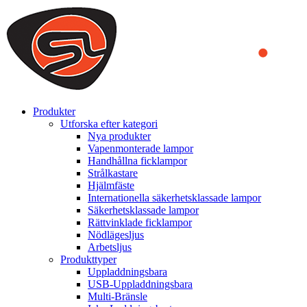
We use cookies to ensure that we provide you the best experience
on our website. By continuing to browse this website, you accept
that cookies are used to help us analyze how the website is used and
to offer you a better experience. To learn more or to find out how
you can disable cookies, you can access our
Privacy Policy
.
ACCEPT AND CLOSE
Produkter
Utforska efter kategori
Nya produkter
Vapenmonterade lampor
Handhållna ficklampor
Strålkastare
Hjälmfäste
Internationella säkerhetsklassade lampor
Säkerhetsklassade lampor
Rättvinklade ficklampor
Nödlägesljus
Arbetsljus
Produkttyper
Uppladdningsbara
USB-Uppladdningsbara
Multi-Bränsle