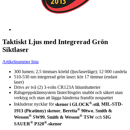
Taktiskt Ljus med Integrerad Grön
Siktlaser
Artikelnummer lista
300 lumen; 2,5 timmars körtid (ljus/laserläge); 12 000 candela
510-530 nm integrerad grön laser; kör 17 timmar (endast
laser)
Drivs av två (2) 3-volts CR123A litiumbatterier
Rälsgreppsklämsystem fäster/lösgörs snabbt och säkert utan
verktyg och utan att lägga händerna framför nospartiet
®
Inkluderar nycklar för
skenor i GLOCK
-stil
,
MIL-STD-
®
1913 (Picatinny) skenor
,
Beretta
90two
,
Smith &
®
®
Wesson
SW99
,
Smith & Wesson
TSW
och
SIG
®
®
SAUER
P320
-skenor