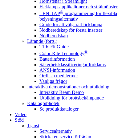
Hörnstenar i Streamlight
Ficklampsapplikationer och strålmönster
®
TEN-TAP
-programmering för flexibla
belysningsalternativ
Guide för att välja rätt ficklampa
Nödberedskap för första insatser
Nödberedskap
Lärande (forts.)
TLR Fit Guide
®
Color-Rite Technology
Batteriinformation
Säkerhetsklassificeringar förklaras
ANSI-information
Ordlista med termer
Vanliga frågor
Interaktiva demonstrationer och utbildning
Interaktiv Beam Demo
Utbildning för brottsbekämpande
Katalogbibliotek
Se produktkataloger
Video
Stöd
Tjänst
Servicealternativ
Skicka en serviceförfrågan