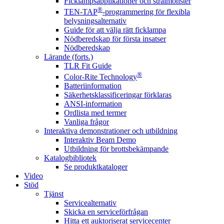
Ficklampsapplikationer och strålmönster
®
TEN-TAP
-programmering för flexibla
belysningsalternativ
Guide för att välja rätt ficklampa
Nödberedskap för första insatser
Nödberedskap
Lärande (forts.)
TLR Fit Guide
®
Color-Rite Technology
Batteriinformation
Säkerhetsklassificeringar förklaras
ANSI-information
Ordlista med termer
Vanliga frågor
Interaktiva demonstrationer och utbildning
Interaktiv Beam Demo
Utbildning för brottsbekämpande
Katalogbibliotek
Se produktkataloger
Video
Stöd
Tjänst
Servicealternativ
Skicka en serviceförfrågan
Hitta ett auktoriserat servicecenter