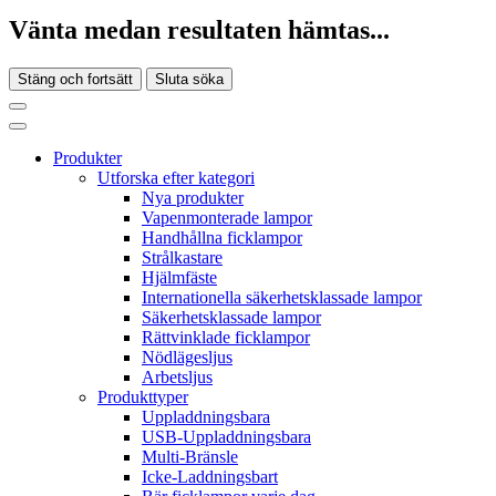
Vänta medan resultaten hämtas...
Stäng och fortsätt
Sluta söka
Produkter
Utforska efter kategori
Nya produkter
Vapenmonterade lampor
Handhållna ficklampor
Strålkastare
Hjälmfäste
Internationella säkerhetsklassade lampor
Säkerhetsklassade lampor
Rättvinklade ficklampor
Nödlägesljus
Arbetsljus
Produkttyper
Uppladdningsbara
USB-Uppladdningsbara
Multi-Bränsle
Icke-Laddningsbart