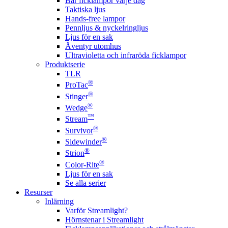
Bär ficklampor varje dag
Taktiska ljus
Hands-free lampor
Pennljus & nyckelringljus
Ljus för en sak
Äventyr utomhus
Ultravioletta och infraröda ficklampor
Produktserie
TLR
®
ProTac
®
Stinger
®
Wedge
™
Stream
®
Survivor
®
Sidewinder
®
Strion
®
Color-Rite
Ljus för en sak
Se alla serier
Resurser
Inlärning
Varför Streamlight?
Hörnstenar i Streamlight