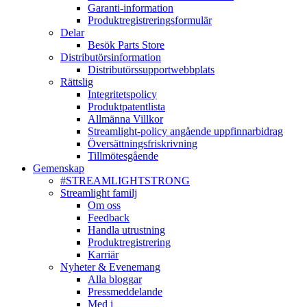
Garanti-information
Produktregistreringsformulär
Delar
Besök Parts Store
Distributörsinformation
Distributörssupportwebbplats
Rättslig
Integritetspolicy
Produktpatentlista
Allmänna Villkor
Streamlight-policy angående uppfinnarbidrag
Översättningsfriskrivning
Tillmötesgående
Gemenskap
#STREAMLIGHTSTRONG
Streamlight familj
Om oss
Feedback
Handla utrustning
Produktregistrering
Karriär
Nyheter & Evenemang
Alla bloggar
Pressmeddelande
Med i