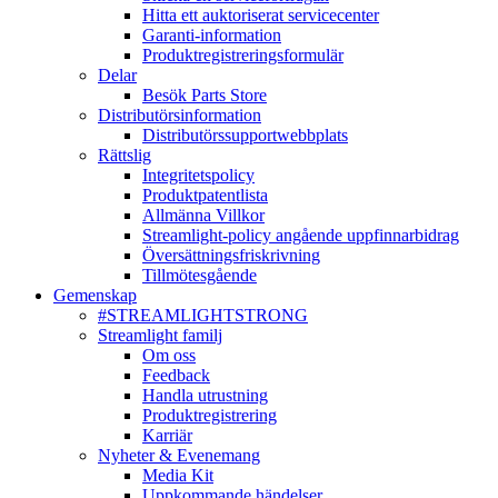
Hitta ett auktoriserat servicecenter
Garanti-information
Produktregistreringsformulär
Delar
Besök Parts Store
Distributörsinformation
Distributörssupportwebbplats
Rättslig
Integritetspolicy
Produktpatentlista
Allmänna Villkor
Streamlight-policy angående uppfinnarbidrag
Översättningsfriskrivning
Tillmötesgående
Gemenskap
#STREAMLIGHTSTRONG
Streamlight familj
Om oss
Feedback
Handla utrustning
Produktregistrering
Karriär
Nyheter & Evenemang
Media Kit
Uppkommande händelser