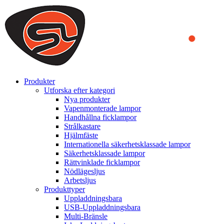
We use cookies to ensure that we provide you the best experience
on our website. By continuing to browse this website, you accept
that cookies are used to help us analyze how the website is used and
to offer you a better experience. To learn more or to find out how
you can disable cookies, you can access our
Privacy Policy
.
ACCEPT AND CLOSE
Produkter
Utforska efter kategori
Nya produkter
Vapenmonterade lampor
Handhållna ficklampor
Strålkastare
Hjälmfäste
Internationella säkerhetsklassade lampor
Säkerhetsklassade lampor
Rättvinklade ficklampor
Nödlägesljus
Arbetsljus
Produkttyper
Uppladdningsbara
USB-Uppladdningsbara
Multi-Bränsle