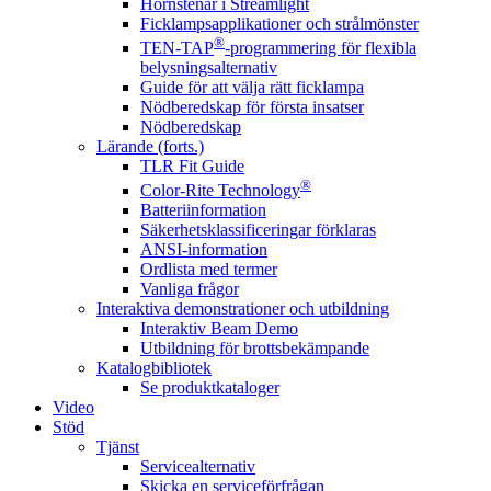
Hörnstenar i Streamlight
Ficklampsapplikationer och strålmönster
®
TEN-TAP
-programmering för flexibla
belysningsalternativ
Guide för att välja rätt ficklampa
Nödberedskap för första insatser
Nödberedskap
Lärande (forts.)
TLR Fit Guide
®
Color-Rite Technology
Batteriinformation
Säkerhetsklassificeringar förklaras
ANSI-information
Ordlista med termer
Vanliga frågor
Interaktiva demonstrationer och utbildning
Interaktiv Beam Demo
Utbildning för brottsbekämpande
Katalogbibliotek
Se produktkataloger
Video
Stöd
Tjänst
Servicealternativ
Skicka en serviceförfrågan