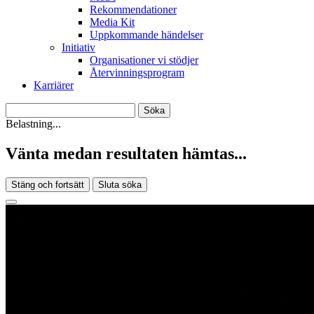
Rekommendationer
Media Kit
Uppkommande händelser
Initiativ
Organisationer vi stödjer
Återvinningsprogram
Karriärer
Belastning...
Vänta medan resultaten hämtas...
Stäng och fortsätt
Sluta söka