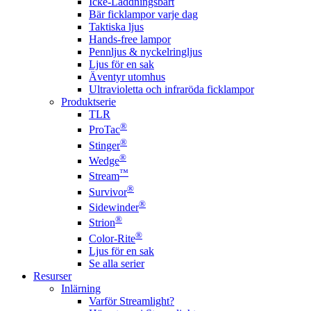
Icke-Laddningsbart
Bär ficklampor varje dag
Taktiska ljus
Hands-free lampor
Pennljus & nyckelringljus
Ljus för en sak
Äventyr utomhus
Ultravioletta och infraröda ficklampor
Produktserie
TLR
®
ProTac
®
Stinger
®
Wedge
™
Stream
®
Survivor
®
Sidewinder
®
Strion
®
Color-Rite
Ljus för en sak
Se alla serier
Resurser
Inlärning
Varför Streamlight?