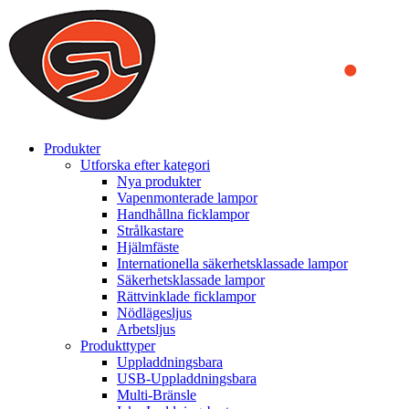
We use cookies to ensure that we provide you the best experience
on our website. By continuing to browse this website, you accept
that cookies are used to help us analyze how the website is used and
to offer you a better experience. To learn more or to find out how
you can disable cookies, you can access our
Privacy Policy
.
ACCEPT AND CLOSE
Produkter
Utforska efter kategori
Nya produkter
Vapenmonterade lampor
Handhållna ficklampor
Strålkastare
Hjälmfäste
Internationella säkerhetsklassade lampor
Säkerhetsklassade lampor
Rättvinklade ficklampor
Nödlägesljus
Arbetsljus
Produkttyper
Uppladdningsbara
USB-Uppladdningsbara
Multi-Bränsle