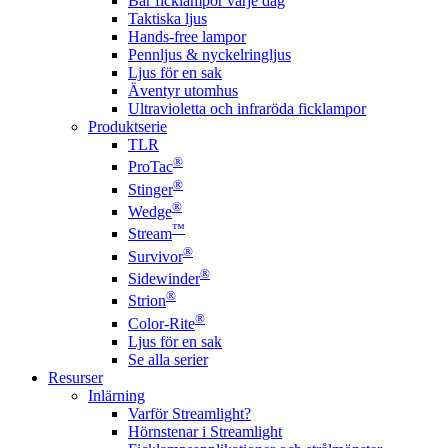
Bär ficklampor varje dag
Taktiska ljus
Hands-free lampor
Pennljus & nyckelringljus
Ljus för en sak
Äventyr utomhus
Ultravioletta och infraröda ficklampor
Produktserie
TLR
®
ProTac
®
Stinger
®
Wedge
™
Stream
®
Survivor
®
Sidewinder
®
Strion
®
Color-Rite
Ljus för en sak
Se alla serier
Resurser
Inlärning
Varför Streamlight?
Hörnstenar i Streamlight