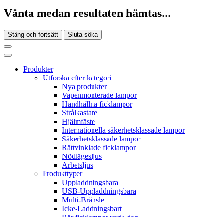
Vänta medan resultaten hämtas...
Stäng och fortsätt
Sluta söka
Produkter
Utforska efter kategori
Nya produkter
Vapenmonterade lampor
Handhållna ficklampor
Strålkastare
Hjälmfäste
Internationella säkerhetsklassade lampor
Säkerhetsklassade lampor
Rättvinklade ficklampor
Nödlägesljus
Arbetsljus
Produkttyper
Uppladdningsbara
USB-Uppladdningsbara
Multi-Bränsle
Icke-Laddningsbart