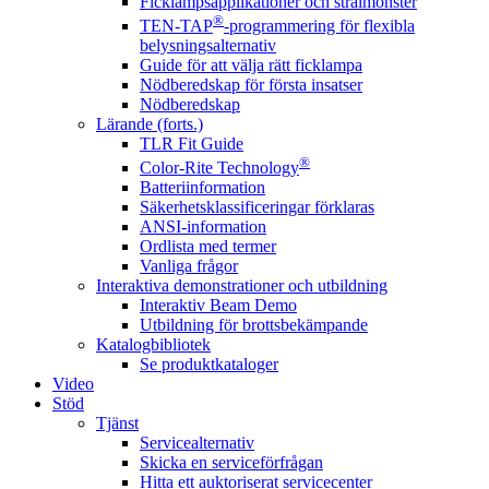
Ficklampsapplikationer och strålmönster
®
TEN-TAP
-programmering för flexibla
belysningsalternativ
Guide för att välja rätt ficklampa
Nödberedskap för första insatser
Nödberedskap
Lärande (forts.)
TLR Fit Guide
®
Color-Rite Technology
Batteriinformation
Säkerhetsklassificeringar förklaras
ANSI-information
Ordlista med termer
Vanliga frågor
Interaktiva demonstrationer och utbildning
Interaktiv Beam Demo
Utbildning för brottsbekämpande
Katalogbibliotek
Se produktkataloger
Video
Stöd
Tjänst
Servicealternativ
Skicka en serviceförfrågan
Hitta ett auktoriserat servicecenter