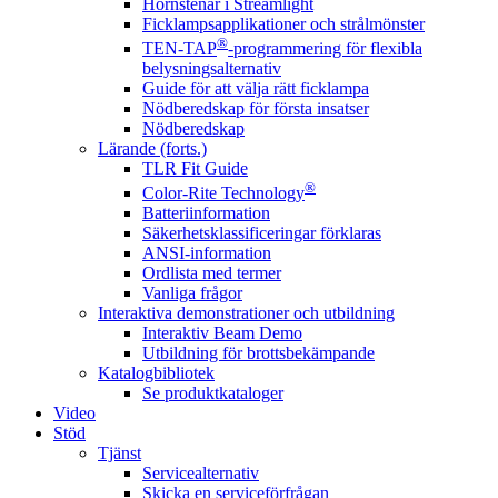
Hörnstenar i Streamlight
Ficklampsapplikationer och strålmönster
®
TEN-TAP
-programmering för flexibla
belysningsalternativ
Guide för att välja rätt ficklampa
Nödberedskap för första insatser
Nödberedskap
Lärande (forts.)
TLR Fit Guide
®
Color-Rite Technology
Batteriinformation
Säkerhetsklassificeringar förklaras
ANSI-information
Ordlista med termer
Vanliga frågor
Interaktiva demonstrationer och utbildning
Interaktiv Beam Demo
Utbildning för brottsbekämpande
Katalogbibliotek
Se produktkataloger
Video
Stöd
Tjänst
Servicealternativ
Skicka en serviceförfrågan