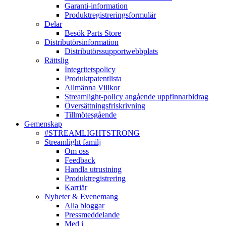
Garanti-information
Produktregistreringsformulär
Delar
Besök Parts Store
Distributörsinformation
Distributörssupportwebbplats
Rättslig
Integritetspolicy
Produktpatentlista
Allmänna Villkor
Streamlight-policy angående uppfinnarbidrag
Översättningsfriskrivning
Tillmötesgående
Gemenskap
#STREAMLIGHTSTRONG
Streamlight familj
Om oss
Feedback
Handla utrustning
Produktregistrering
Karriär
Nyheter & Evenemang
Alla bloggar
Pressmeddelande
Med i