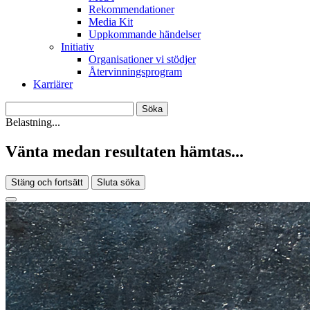
Rekommendationer
Media Kit
Uppkommande händelser
Initiativ
Organisationer vi stödjer
Återvinningsprogram
Karriärer
Belastning...
Vänta medan resultaten hämtas...
Stäng och fortsätt
Sluta söka