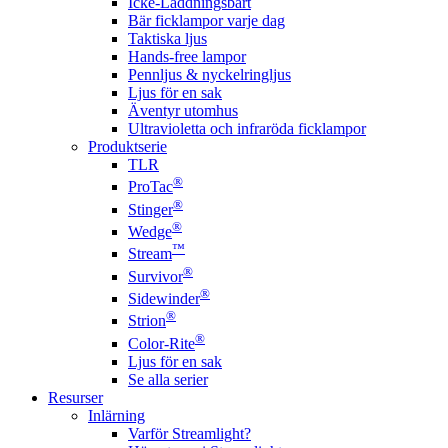
Icke-Laddningsbart
Bär ficklampor varje dag
Taktiska ljus
Hands-free lampor
Pennljus & nyckelringljus
Ljus för en sak
Äventyr utomhus
Ultravioletta och infraröda ficklampor
Produktserie
TLR
®
ProTac
®
Stinger
®
Wedge
™
Stream
®
Survivor
®
Sidewinder
®
Strion
®
Color-Rite
Ljus för en sak
Se alla serier
Resurser
Inlärning
Varför Streamlight?