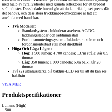
med hjälp av fyra lysdioder med grunda reflektorer för ett breddat
strålmönster. Dess ledade huvud gör att du kan rikta ljuset precis där
det behövs, och dess stora tryckknappsomkopplare är lätt att
använda med handskar.
Två Modeller:
Standardsystem - Inkluderar axelrem, AC/DC-
laddningssladdar och laddningsställ
Fordonsmonteringssystem - Inkluderar axelrem och
fordonsmonterbart ställ med direkttråd
Höga Och Låga Lägen:
Hög:
1 500 lumen; 4 700 candela; 137m stråle; går 8.5
timmar
Låg:
350 lumen; 1 000 candela; 63m balk; går 20
timmar
Två (2) ultraljusstarka blå bakljus-LED ser till att du kan ses
bakifrån
VISA MER
Produktspecifikationer
Lumens (High)
1 500