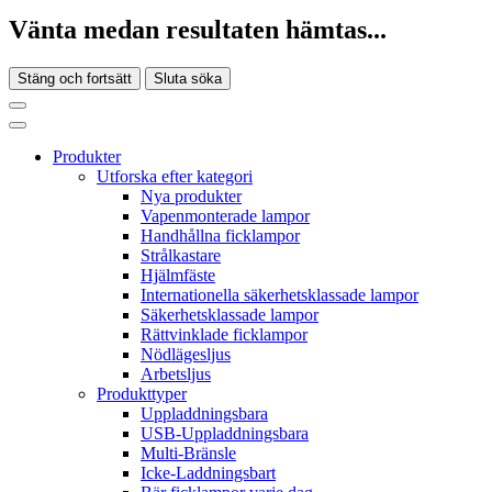
Vänta medan resultaten hämtas...
Stäng och fortsätt
Sluta söka
Produkter
Utforska efter kategori
Nya produkter
Vapenmonterade lampor
Handhållna ficklampor
Strålkastare
Hjälmfäste
Internationella säkerhetsklassade lampor
Säkerhetsklassade lampor
Rättvinklade ficklampor
Nödlägesljus
Arbetsljus
Produkttyper
Uppladdningsbara
USB-Uppladdningsbara
Multi-Bränsle
Icke-Laddningsbart