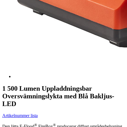
1 500 Lumen Uppladdningsbar
Oversvämningslykta med Blå Bakljus-
LED
Artikelnummer lista
®
®
Den lätta E-Flood
FireBox
producerar diffust områdesbelysning