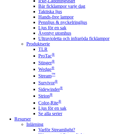
Icke-Laddningsbart
Bär ficklampor varje dag
Taktiska ljus
Hands-free lampor
Pennljus & nyckelringljus
Ljus för en sak
Äventyr utomhus
Ultravioletta och infraröda ficklampor
Produktserie
TLR
®
ProTac
®
Stinger
®
Wedge
™
Stream
®
Survivor
®
Sidewinder
®
Strion
®
Color-Rite
Ljus för en sak
Se alla serier
Resurser
Inlärning
Varför Streamlight?