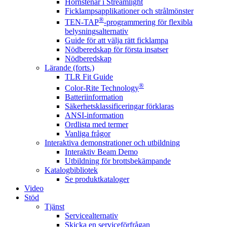
Hörnstenar i Streamlight
Ficklampsapplikationer och strålmönster
®
TEN-TAP
-programmering för flexibla
belysningsalternativ
Guide för att välja rätt ficklampa
Nödberedskap för första insatser
Nödberedskap
Lärande (forts.)
TLR Fit Guide
®
Color-Rite Technology
Batteriinformation
Säkerhetsklassificeringar förklaras
ANSI-information
Ordlista med termer
Vanliga frågor
Interaktiva demonstrationer och utbildning
Interaktiv Beam Demo
Utbildning för brottsbekämpande
Katalogbibliotek
Se produktkataloger
Video
Stöd
Tjänst
Servicealternativ
Skicka en serviceförfrågan