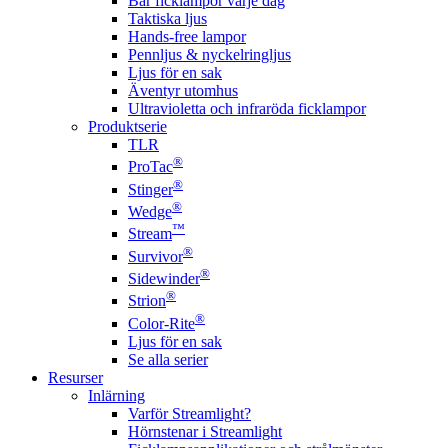
Bär ficklampor varje dag
Taktiska ljus
Hands-free lampor
Pennljus & nyckelringljus
Ljus för en sak
Äventyr utomhus
Ultravioletta och infraröda ficklampor
Produktserie
TLR
®
ProTac
®
Stinger
®
Wedge
™
Stream
®
Survivor
®
Sidewinder
®
Strion
®
Color-Rite
Ljus för en sak
Se alla serier
Resurser
Inlärning
Varför Streamlight?
Hörnstenar i Streamlight