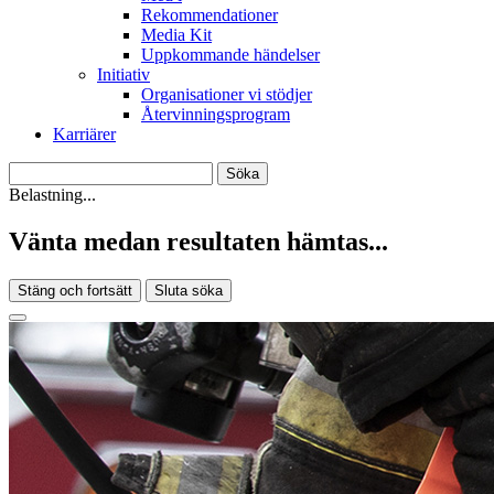
Rekommendationer
Media Kit
Uppkommande händelser
Initiativ
Organisationer vi stödjer
Återvinningsprogram
Karriärer
Belastning...
Vänta medan resultaten hämtas...
Stäng och fortsätt
Sluta söka