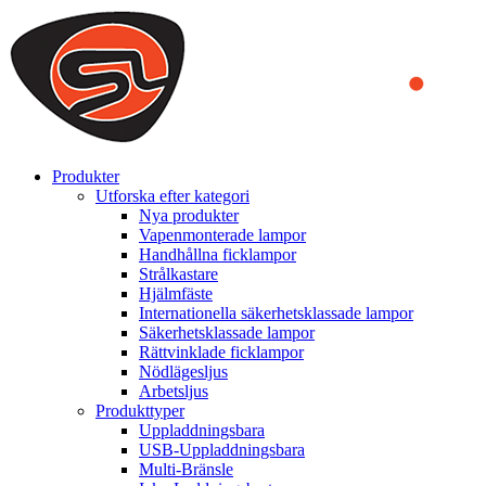
We use cookies to ensure that we provide you the best experience
on our website. By continuing to browse this website, you accept
that cookies are used to help us analyze how the website is used and
to offer you a better experience. To learn more or to find out how
you can disable cookies, you can access our
Privacy Policy
.
ACCEPT AND CLOSE
Produkter
Utforska efter kategori
Nya produkter
Vapenmonterade lampor
Handhållna ficklampor
Strålkastare
Hjälmfäste
Internationella säkerhetsklassade lampor
Säkerhetsklassade lampor
Rättvinklade ficklampor
Nödlägesljus
Arbetsljus
Produkttyper
Uppladdningsbara
USB-Uppladdningsbara
Multi-Bränsle