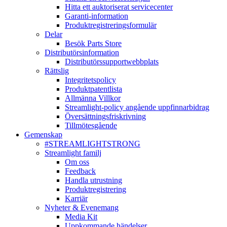
Hitta ett auktoriserat servicecenter
Garanti-information
Produktregistreringsformulär
Delar
Besök Parts Store
Distributörsinformation
Distributörssupportwebbplats
Rättslig
Integritetspolicy
Produktpatentlista
Allmänna Villkor
Streamlight-policy angående uppfinnarbidrag
Översättningsfriskrivning
Tillmötesgående
Gemenskap
#STREAMLIGHTSTRONG
Streamlight familj
Om oss
Feedback
Handla utrustning
Produktregistrering
Karriär
Nyheter & Evenemang
Media Kit
Uppkommande händelser