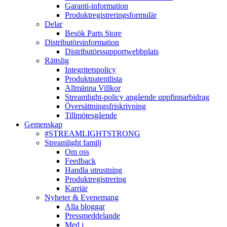
Garanti-information
Produktregistreringsformulär
Delar
Besök Parts Store
Distributörsinformation
Distributörssupportwebbplats
Rättslig
Integritetspolicy
Produktpatentlista
Allmänna Villkor
Streamlight-policy angående uppfinnarbidrag
Översättningsfriskrivning
Tillmötesgående
Gemenskap
#STREAMLIGHTSTRONG
Streamlight familj
Om oss
Feedback
Handla utrustning
Produktregistrering
Karriär
Nyheter & Evenemang
Alla bloggar
Pressmeddelande
Med i