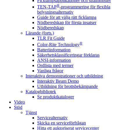
Ficklampsapplikationer och strålmönster
®
TEN-TAP
-programmering för flexibla
belysningsalternativ
Guide för att välja rätt ficklampa
Nödberedskap för första insatser
Nödberedskap
Lärande (forts.)
TLR Fit Guide
®
Color-Rite Technology
Batteriinformation
Säkerhetsklassificeringar förklaras
ANSI-information
Ordlista med termer
Vanliga frågor
Interaktiva demonstrationer och utbildning
Interaktiv Beam Demo
Utbildning för brottsbekämpande
Katalogbibliotek
Se produktkataloger
Video
Stöd
Tjänst
Servicealternativ
Skicka en serviceförfrågan
Hitta ett auktoriserat servicecenter