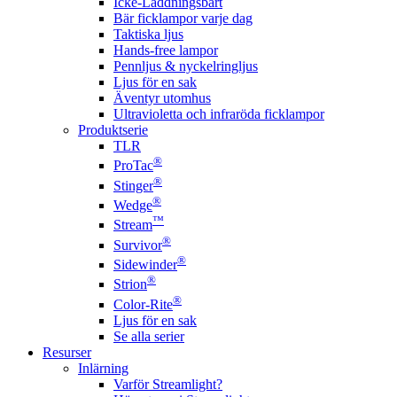
Icke-Laddningsbart
Bär ficklampor varje dag
Taktiska ljus
Hands-free lampor
Pennljus & nyckelringljus
Ljus för en sak
Äventyr utomhus
Ultravioletta och infraröda ficklampor
Produktserie
TLR
®
ProTac
®
Stinger
®
Wedge
™
Stream
®
Survivor
®
Sidewinder
®
Strion
®
Color-Rite
Ljus för en sak
Se alla serier
Resurser
Inlärning
Varför Streamlight?