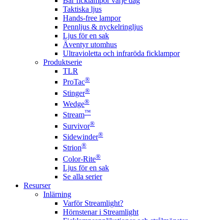
Bär ficklampor varje dag
Taktiska ljus
Hands-free lampor
Pennljus & nyckelringljus
Ljus för en sak
Äventyr utomhus
Ultravioletta och infraröda ficklampor
Produktserie
TLR
®
ProTac
®
Stinger
®
Wedge
™
Stream
®
Survivor
®
Sidewinder
®
Strion
®
Color-Rite
Ljus för en sak
Se alla serier
Resurser
Inlärning
Varför Streamlight?
Hörnstenar i Streamlight