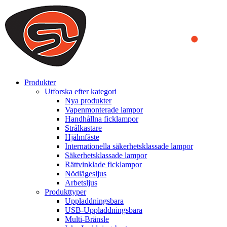
We use cookies to ensure that we provide you the best experience
on our website. By continuing to browse this website, you accept
that cookies are used to help us analyze how the website is used and
to offer you a better experience. To learn more or to find out how
you can disable cookies, you can access our
Privacy Policy
.
ACCEPT AND CLOSE
Produkter
Utforska efter kategori
Nya produkter
Vapenmonterade lampor
Handhållna ficklampor
Strålkastare
Hjälmfäste
Internationella säkerhetsklassade lampor
Säkerhetsklassade lampor
Rättvinklade ficklampor
Nödlägesljus
Arbetsljus
Produkttyper
Uppladdningsbara
USB-Uppladdningsbara
Multi-Bränsle