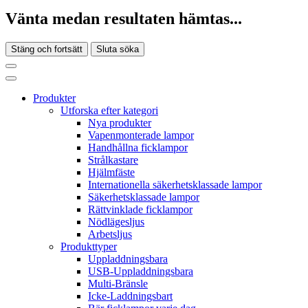
Vänta medan resultaten hämtas...
Stäng och fortsätt
Sluta söka
Produkter
Utforska efter kategori
Nya produkter
Vapenmonterade lampor
Handhållna ficklampor
Strålkastare
Hjälmfäste
Internationella säkerhetsklassade lampor
Säkerhetsklassade lampor
Rättvinklade ficklampor
Nödlägesljus
Arbetsljus
Produkttyper
Uppladdningsbara
USB-Uppladdningsbara
Multi-Bränsle
Icke-Laddningsbart