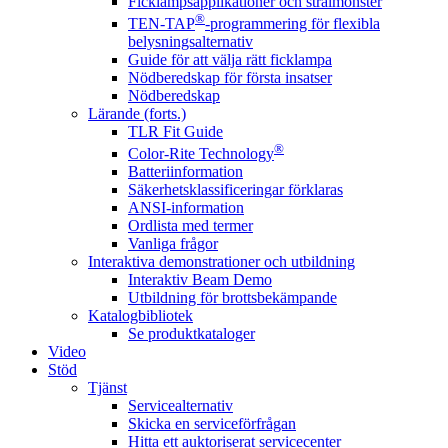
Ficklampsapplikationer och strålmönster
®
TEN-TAP
-programmering för flexibla
belysningsalternativ
Guide för att välja rätt ficklampa
Nödberedskap för första insatser
Nödberedskap
Lärande (forts.)
TLR Fit Guide
®
Color-Rite Technology
Batteriinformation
Säkerhetsklassificeringar förklaras
ANSI-information
Ordlista med termer
Vanliga frågor
Interaktiva demonstrationer och utbildning
Interaktiv Beam Demo
Utbildning för brottsbekämpande
Katalogbibliotek
Se produktkataloger
Video
Stöd
Tjänst
Servicealternativ
Skicka en serviceförfrågan
Hitta ett auktoriserat servicecenter