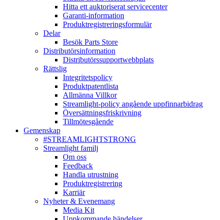
Hitta ett auktoriserat servicecenter
Garanti-information
Produktregistreringsformulär
Delar
Besök Parts Store
Distributörsinformation
Distributörssupportwebbplats
Rättslig
Integritetspolicy
Produktpatentlista
Allmänna Villkor
Streamlight-policy angående uppfinnarbidrag
Översättningsfriskrivning
Tillmötesgående
Gemenskap
#STREAMLIGHTSTRONG
Streamlight familj
Om oss
Feedback
Handla utrustning
Produktregistrering
Karriär
Nyheter & Evenemang
Media Kit
Uppkommande händelser