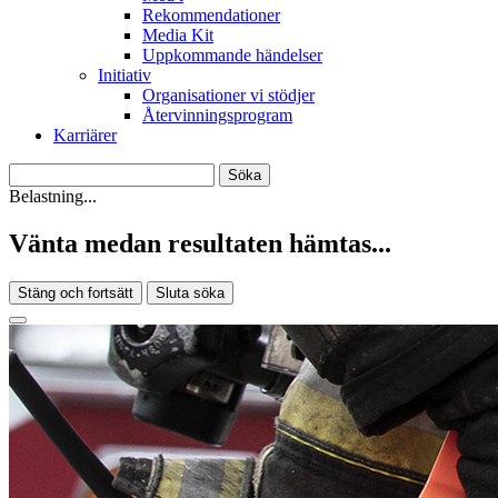
Rekommendationer
Media Kit
Uppkommande händelser
Initiativ
Organisationer vi stödjer
Återvinningsprogram
Karriärer
Belastning...
Vänta medan resultaten hämtas...
Stäng och fortsätt
Sluta söka