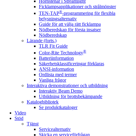
Hörnstenar i Streamlight
Ficklampsapplikationer och strålmönster
®
TEN-TAP
-programmering för flexibla
belysningsalternativ
Guide för att välja rätt ficklampa
Nödberedskap för första insatser
Nödberedskap
Lärande (forts.)
TLR Fit Guide
®
Color-Rite Technology
Batteriinformation
Säkerhetsklassificeringar förklaras
ANSI-information
Ordlista med termer
Vanliga frågor
Interaktiva demonstrationer och utbildning
Interaktiv Beam Demo
Utbildning för brottsbekämpande
Katalogbibliotek
Se produktkataloger
Video
Stöd
Tjänst
Servicealternativ
Skicka en serviceförfrågan