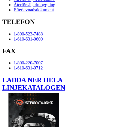
Återförsäljarinloggning
Efterlevnadsdokument
TELEFON
1-800-523-7488
1-610-631-0600
FAX
1-800-220-7007
1-610-631-0712
LADDA NER HELA
LINJEKATALOGEN