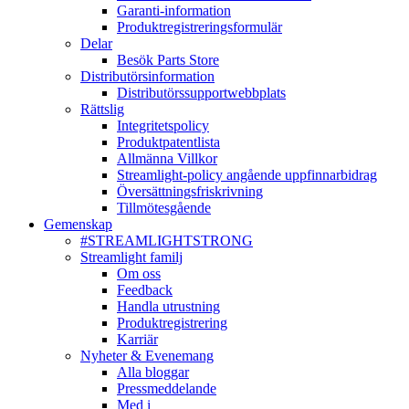
Garanti-information
Produktregistreringsformulär
Delar
Besök Parts Store
Distributörsinformation
Distributörssupportwebbplats
Rättslig
Integritetspolicy
Produktpatentlista
Allmänna Villkor
Streamlight-policy angående uppfinnarbidrag
Översättningsfriskrivning
Tillmötesgående
Gemenskap
#STREAMLIGHTSTRONG
Streamlight familj
Om oss
Feedback
Handla utrustning
Produktregistrering
Karriär
Nyheter & Evenemang
Alla bloggar
Pressmeddelande
Med i