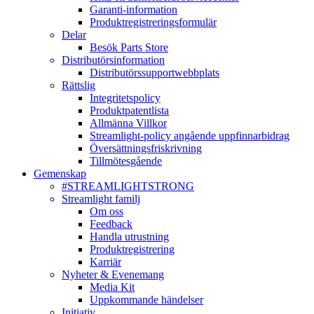
Garanti-information
Produktregistreringsformulär
Delar
Besök Parts Store
Distributörsinformation
Distributörssupportwebbplats
Rättslig
Integritetspolicy
Produktpatentlista
Allmänna Villkor
Streamlight-policy angående uppfinnarbidrag
Översättningsfriskrivning
Tillmötesgående
Gemenskap
#STREAMLIGHTSTRONG
Streamlight familj
Om oss
Feedback
Handla utrustning
Produktregistrering
Karriär
Nyheter & Evenemang
Media Kit
Uppkommande händelser
Initiativ