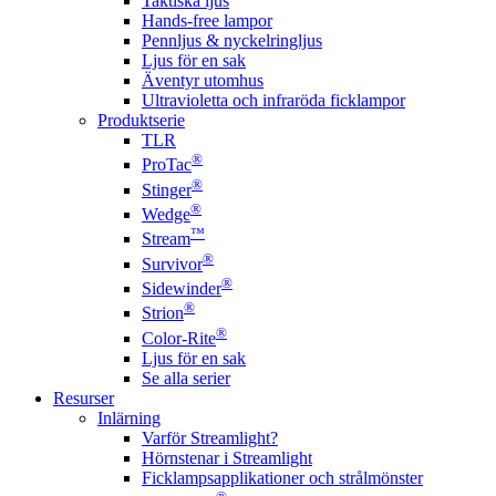
Taktiska ljus
Hands-free lampor
Pennljus & nyckelringljus
Ljus för en sak
Äventyr utomhus
Ultravioletta och infraröda ficklampor
Produktserie
TLR
®
ProTac
®
Stinger
®
Wedge
™
Stream
®
Survivor
®
Sidewinder
®
Strion
®
Color-Rite
Ljus för en sak
Se alla serier
Resurser
Inlärning
Varför Streamlight?
Hörnstenar i Streamlight
Ficklampsapplikationer och strålmönster