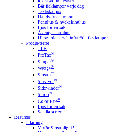
Icke-Laddningsbart
Bär ficklampor varje dag
Taktiska ljus
Hands-free lampor
Pennljus & nyckelringljus
Ljus för en sak
Äventyr utomhus
Ultravioletta och infraröda ficklampor
Produktserie
TLR
®
ProTac
®
Stinger
®
Wedge
™
Stream
®
Survivor
®
Sidewinder
®
Strion
®
Color-Rite
Ljus för en sak
Se alla serier
Resurser
Inlärning
Varför Streamlight?