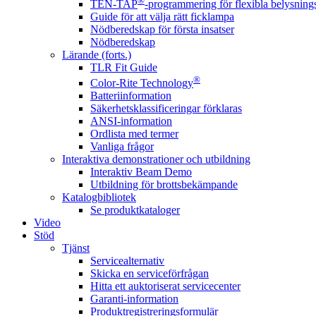
®
TEN-TAP
-programmering för flexibla belysnings
Guide för att välja rätt ficklampa
Nödberedskap för första insatser
Nödberedskap
Lärande (forts.)
TLR Fit Guide
®
Color-Rite Technology
Batteriinformation
Säkerhetsklassificeringar förklaras
ANSI-information
Ordlista med termer
Vanliga frågor
Interaktiva demonstrationer och utbildning
Interaktiv Beam Demo
Utbildning för brottsbekämpande
Katalogbibliotek
Se produktkataloger
Video
Stöd
Tjänst
Servicealternativ
Skicka en serviceförfrågan
Hitta ett auktoriserat servicecenter
Garanti-information
Produktregistreringsformulär