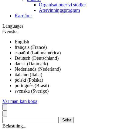
Organisationer vi stödjer
Återvinningsprogram
Karriärer
Languages
svenska
English
français (France)
español (Latinoamérica)
Deutsch (Deutschland)
dansk (Danmark)
Nederlands (Nederland)
italiano (Italia)
polski (Polska)
português (Brasil)
svenska (Sverige)
Var man kan köpa
Belastning...