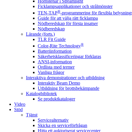
Hörnstenar i Streamlight
Ficklampsapplikationer och strålmönster
®
TEN-TAP
-programmering för flexibla belysnings
Guide för att välja rätt ficklampa
Nödberedskap för första insatser
Nödberedskap
Lärande (forts.)
TLR Fit Guide
®
Color-Rite Technology
Batteriinformation
Säkerhetsklassificeringar förklaras
ANSI-information
Ordlista med termer
Vanliga frågor
Interaktiva demonstrationer och utbildning
Interaktiv Beam Demo
Utbildning för brottsbekämpande
Katalogbibliotek
Se produktkataloger
Video
Stöd
Tjänst
Servicealternativ
Skicka en serviceförfrågan
Hitta ett auktoriserat servicecenter