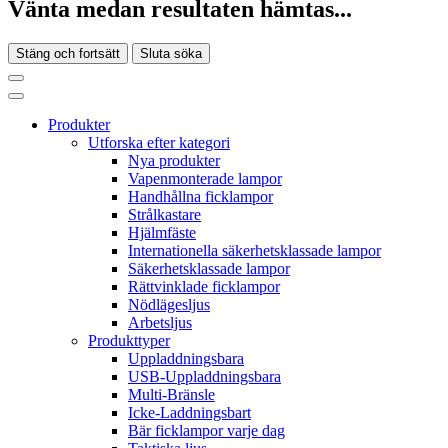
Vänta medan resultaten hämtas...
Stäng och fortsätt
Sluta söka
Produkter
Utforska efter kategori
Nya produkter
Vapenmonterade lampor
Handhållna ficklampor
Strålkastare
Hjälmfäste
Internationella säkerhetsklassade lampor
Säkerhetsklassade lampor
Rättvinklade ficklampor
Nödlägesljus
Arbetsljus
Produkttyper
Uppladdningsbara
USB-Uppladdningsbara
Multi-Bränsle
Icke-Laddningsbart
Bär ficklampor varje dag