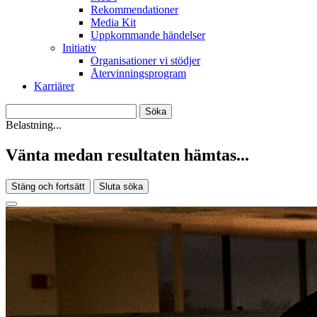
Rekommendationer
Media Kit
Uppkommande händelser
Initiativ
Organisationer vi stödjer
Återvinningsprogram
Karriärer
Belastning...
Vänta medan resultaten hämtas...
Stäng och fortsätt
Sluta söka