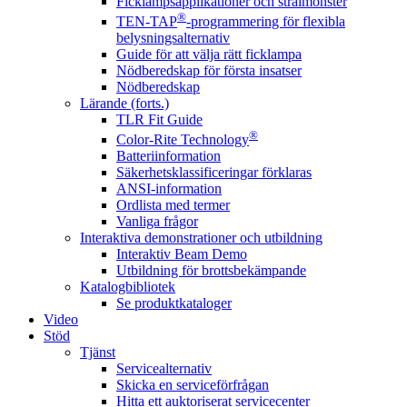
Ficklampsapplikationer och strålmönster
®
TEN-TAP
-programmering för flexibla
belysningsalternativ
Guide för att välja rätt ficklampa
Nödberedskap för första insatser
Nödberedskap
Lärande (forts.)
TLR Fit Guide
®
Color-Rite Technology
Batteriinformation
Säkerhetsklassificeringar förklaras
ANSI-information
Ordlista med termer
Vanliga frågor
Interaktiva demonstrationer och utbildning
Interaktiv Beam Demo
Utbildning för brottsbekämpande
Katalogbibliotek
Se produktkataloger
Video
Stöd
Tjänst
Servicealternativ
Skicka en serviceförfrågan
Hitta ett auktoriserat servicecenter