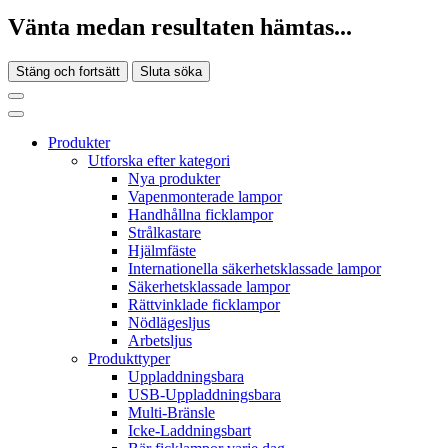
Vänta medan resultaten hämtas...
Stäng och fortsätt
Sluta söka
Produkter
Utforska efter kategori
Nya produkter
Vapenmonterade lampor
Handhållna ficklampor
Strålkastare
Hjälmfäste
Internationella säkerhetsklassade lampor
Säkerhetsklassade lampor
Rättvinklade ficklampor
Nödlägesljus
Arbetsljus
Produkttyper
Uppladdningsbara
USB-Uppladdningsbara
Multi-Bränsle
Icke-Laddningsbart