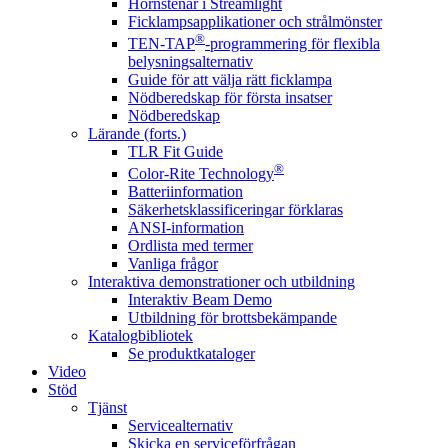
Hörnstenar i Streamlight
Ficklampsapplikationer och strålmönster
®
TEN-TAP
-programmering för flexibla
belysningsalternativ
Guide för att välja rätt ficklampa
Nödberedskap för första insatser
Nödberedskap
Lärande (forts.)
TLR Fit Guide
®
Color-Rite Technology
Batteriinformation
Säkerhetsklassificeringar förklaras
ANSI-information
Ordlista med termer
Vanliga frågor
Interaktiva demonstrationer och utbildning
Interaktiv Beam Demo
Utbildning för brottsbekämpande
Katalogbibliotek
Se produktkataloger
Video
Stöd
Tjänst
Servicealternativ
Skicka en serviceförfrågan