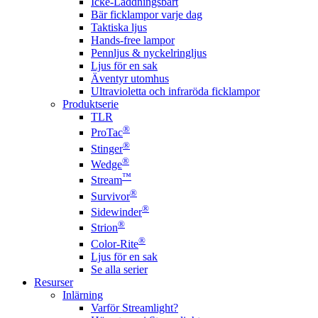
Icke-Laddningsbart
Bär ficklampor varje dag
Taktiska ljus
Hands-free lampor
Pennljus & nyckelringljus
Ljus för en sak
Äventyr utomhus
Ultravioletta och infraröda ficklampor
Produktserie
TLR
®
ProTac
®
Stinger
®
Wedge
™
Stream
®
Survivor
®
Sidewinder
®
Strion
®
Color-Rite
Ljus för en sak
Se alla serier
Resurser
Inlärning
Varför Streamlight?