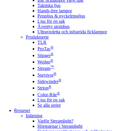
Bär ficklampor varje dag
Taktiska ljus
Hands-free lampor
Pennljus & nyckelringljus
Ljus för en sak
Äventyr utomhus
Ultravioletta och infraröda ficklampor
Produktserie
TLR
®
ProTac
®
Stinger
®
Wedge
™
Stream
®
Survivor
®
Sidewinder
®
Strion
®
Color-Rite
Ljus för en sak
Se alla serier
Resurser
Inlärning
Varför Streamlight?
Hörnstenar i Streamlight