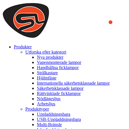
We use cookies to ensure that we provide you the best experience
on our website. By continuing to browse this website, you accept
that cookies are used to help us analyze how the website is used and
to offer you a better experience. To learn more or to find out how
you can disable cookies, you can access our
Privacy Policy
.
ACCEPT AND CLOSE
Produkter
Utforska efter kategori
Nya produkter
Vapenmonterade lampor
Handhållna ficklampor
Strålkastare
Hjälmfäste
Internationella säkerhetsklassade lampor
Säkerhetsklassade lampor
Rättvinklade ficklampor
Nödlägesljus
Arbetsljus
Produkttyper
Uppladdningsbara
USB-Uppladdningsbara
Multi-Bränsle