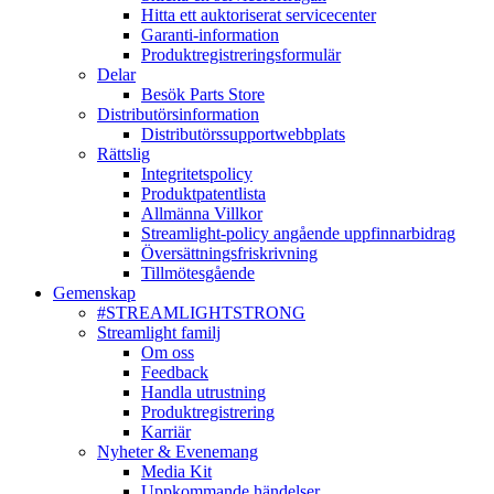
Hitta ett auktoriserat servicecenter
Garanti-information
Produktregistreringsformulär
Delar
Besök Parts Store
Distributörsinformation
Distributörssupportwebbplats
Rättslig
Integritetspolicy
Produktpatentlista
Allmänna Villkor
Streamlight-policy angående uppfinnarbidrag
Översättningsfriskrivning
Tillmötesgående
Gemenskap
#STREAMLIGHTSTRONG
Streamlight familj
Om oss
Feedback
Handla utrustning
Produktregistrering
Karriär
Nyheter & Evenemang
Media Kit
Uppkommande händelser