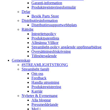
Garanti-information
Produktregistreringsformulär
Delar
Besök Parts Store
Distributörsinformation
Distributörssupportwebbplats
Rättslig
Integritetspolicy
Produktpatentlista
Allmänna Villkor
Streamlight-policy angående uppfinnarbidrag
Översättningsfriskrivning
Tillmötesgående
Gemenskap
#STREAMLIGHTSTRONG
Streamlight familj
Om oss
Feedback
Handla utrustning
Produktregistrering
Karriär
Nyheter & Evenemang
Alla bloggar
Pressmeddelande
Med i