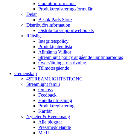
Garanti-information
Produktregistreringsformulär
Delar
Besök Parts Store
Distributörsinformation
Distributörssupportwebbplats
Rättslig
Integritetspolicy
Produktpatentlista
Allmänna Villkor
Streamlight-policy angående uppfinnarbidrag
Översättningsfriskrivning
Tillmötesgående
Gemenskap
#STREAMLIGHTSTRONG
Streamlight familj
Om oss
Feedback
Handla utrustning
Produktregistrering
Karriär
Nyheter & Evenemang
Alla bloggar
Pressmeddelande
Med i