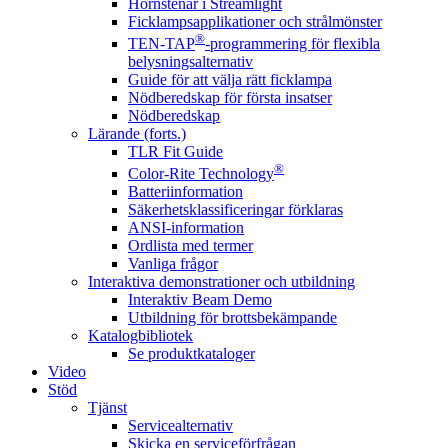
Hörnstenar i Streamlight
Ficklampsapplikationer och strålmönster
®
TEN-TAP
-programmering för flexibla
belysningsalternativ
Guide för att välja rätt ficklampa
Nödberedskap för första insatser
Nödberedskap
Lärande (forts.)
TLR Fit Guide
®
Color-Rite Technology
Batteriinformation
Säkerhetsklassificeringar förklaras
ANSI-information
Ordlista med termer
Vanliga frågor
Interaktiva demonstrationer och utbildning
Interaktiv Beam Demo
Utbildning för brottsbekämpande
Katalogbibliotek
Se produktkataloger
Video
Stöd
Tjänst
Servicealternativ
Skicka en serviceförfrågan