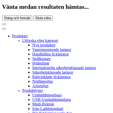
Vänta medan resultaten hämtas...
Stäng och fortsätt
Sluta söka
Produkter
Utforska efter kategori
Nya produkter
Vapenmonterade lampor
Handhållna ficklampor
Strålkastare
Hjälmfäste
Internationella säkerhetsklassade lampor
Säkerhetsklassade lampor
Rättvinklade ficklampor
Nödlägesljus
Arbetsljus
Produkttyper
Uppladdningsbara
USB-Uppladdningsbara
Multi-Bränsle
Icke-Laddningsbart