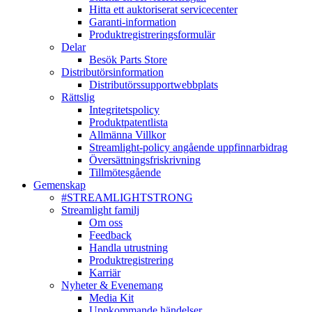
Hitta ett auktoriserat servicecenter
Garanti-information
Produktregistreringsformulär
Delar
Besök Parts Store
Distributörsinformation
Distributörssupportwebbplats
Rättslig
Integritetspolicy
Produktpatentlista
Allmänna Villkor
Streamlight-policy angående uppfinnarbidrag
Översättningsfriskrivning
Tillmötesgående
Gemenskap
#STREAMLIGHTSTRONG
Streamlight familj
Om oss
Feedback
Handla utrustning
Produktregistrering
Karriär
Nyheter & Evenemang
Media Kit
Uppkommande händelser