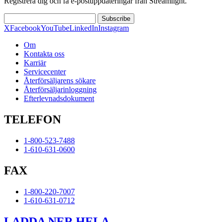
Registrera dig och få e-postuppdateringar från Streamlight.
Subscribe
X
Facebook
YouTube
LinkedIn
Instagram
Om
Kontakta oss
Karriär
Servicecenter
Återförsäljarens sökare
Återförsäljarinloggning
Efterlevnadsdokument
TELEFON
1-800-523-7488
1-610-631-0600
FAX
1-800-220-7007
1-610-631-0712
LADDA NER HELA