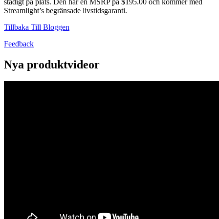
stadigt på plats. Den har en MSRP på $195.00 och kommer med
Streamlight’s begränsade livstidsgaranti.
Tillbaka Till Bloggen
Feedback
Nya produktvideor