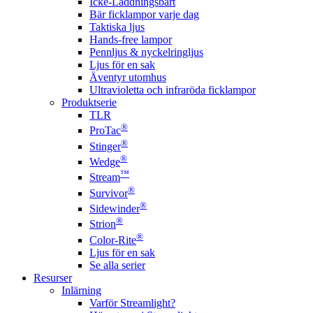
Icke-Laddningsbart
Bär ficklampor varje dag
Taktiska ljus
Hands-free lampor
Pennljus & nyckelringljus
Ljus för en sak
Äventyr utomhus
Ultravioletta och infraröda ficklampor
Produktserie
TLR
®
ProTac
®
Stinger
®
Wedge
™
Stream
®
Survivor
®
Sidewinder
®
Strion
®
Color-Rite
Ljus för en sak
Se alla serier
Resurser
Inlärning
Varför Streamlight?