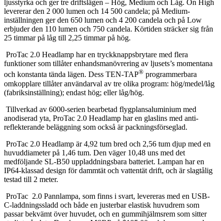
ljusstyrka och ger tre driftslägen – Hög, Medium och Låg. On High
levererar den 2 000 lumen och 14 500 candela; på Medium-
inställningen ger den 650 lumen och 4 200 candela och på Low
erbjuder den 110 lumen och 750 candela. Körtiden sträcker sig från
25 timmar på låg till 2,25 timmar på hög.
ProTac 2.0 Headlamp har en tryckknappsbrytare med flera
funktioner som tillåter enhandsmanövrering av ljusets’s momentana
®
och konstanta tända lägen. Dess TEN-TAP
programmerbara
omkopplare tillåter användarval av tre olika program: hög/medel/låg
(fabriksinställning); endast hög; eller låg/hög.
Tillverkad av 6000-serien bearbetad flygplansaluminium med
anodiserad yta, ProTac 2.0 Headlamp har en glaslins med anti-
reflekterande beläggning som också är packningsförseglad.
ProTac 2.0 Headlamp är 4,92 tum bred och 2,56 tum djup med en
huvuddiameter på 1,46 tum. Den väger 10,48 uns med det
medföljande SL-B50 uppladdningsbara batteriet. Lampan har en
IP64-klassad design för dammtät och vattentät drift, och är slagtålig
testad till 2 meter.
ProTac 2.0 Pannlampa, som finns i svart, levereras med en USB-
C-laddningssladd och både en justerbar elastisk huvudrem som
passar bekvämt över huvudet, och en gummihjälmsrem som sitter