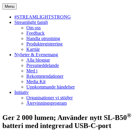
Menu
#STREAMLIGHTSTRONG
Streamlight familj
Om oss
Feedback
Handla utrustning
Produktregistrering
Karriär
Nyheter & Evenemang
Alla bloggar
Pressmeddelande
Med i
Rekommendationer
Media Kit
Uppkommande händelser
Initiativ
Organisationer vi stödjer
Återvinningsprogram
®
Ger 2 000 lumen; Använder nytt SL-B50
batteri med integrerad USB-C-port