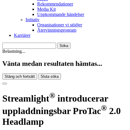
Rekommendationer
Media Kit
Uppkommande händelser
Initiativ
Organisationer vi stödjer
Återvinningsprogram
Karriärer
Belastning...
Vänta medan resultaten hämtas...
Stäng och fortsätt
Sluta söka
®
Streamlight
introducerar
®
uppladdningsbar ProTac
2.0
Headlamp