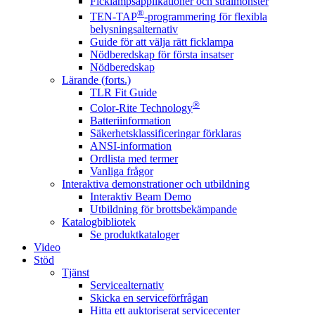
Ficklampsapplikationer och strålmönster
®
TEN-TAP
-programmering för flexibla
belysningsalternativ
Guide för att välja rätt ficklampa
Nödberedskap för första insatser
Nödberedskap
Lärande (forts.)
TLR Fit Guide
®
Color-Rite Technology
Batteriinformation
Säkerhetsklassificeringar förklaras
ANSI-information
Ordlista med termer
Vanliga frågor
Interaktiva demonstrationer och utbildning
Interaktiv Beam Demo
Utbildning för brottsbekämpande
Katalogbibliotek
Se produktkataloger
Video
Stöd
Tjänst
Servicealternativ
Skicka en serviceförfrågan
Hitta ett auktoriserat servicecenter