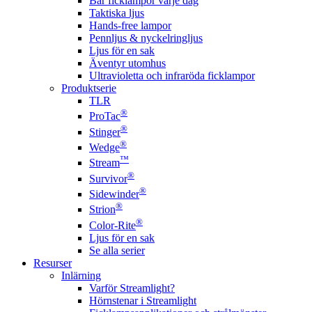
Bär ficklampor varje dag
Taktiska ljus
Hands-free lampor
Pennljus & nyckelringljus
Ljus för en sak
Äventyr utomhus
Ultravioletta och infraröda ficklampor
Produktserie
TLR
®
ProTac
®
Stinger
®
Wedge
™
Stream
®
Survivor
®
Sidewinder
®
Strion
®
Color-Rite
Ljus för en sak
Se alla serier
Resurser
Inlärning
Varför Streamlight?
Hörnstenar i Streamlight