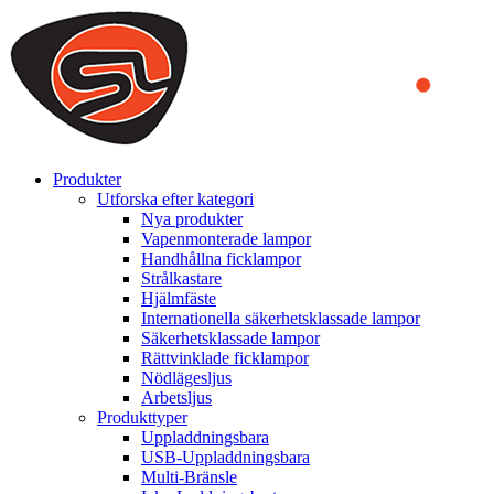
We use cookies to ensure that we provide you the best experience
on our website. By continuing to browse this website, you accept
that cookies are used to help us analyze how the website is used and
to offer you a better experience. To learn more or to find out how
you can disable cookies, you can access our
Privacy Policy
.
ACCEPT AND CLOSE
Produkter
Utforska efter kategori
Nya produkter
Vapenmonterade lampor
Handhållna ficklampor
Strålkastare
Hjälmfäste
Internationella säkerhetsklassade lampor
Säkerhetsklassade lampor
Rättvinklade ficklampor
Nödlägesljus
Arbetsljus
Produkttyper
Uppladdningsbara
USB-Uppladdningsbara
Multi-Bränsle