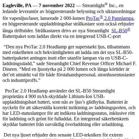
®
Eagleville, PA
—
7 november 2022
— Streamlight
Inc., en
ledande leverantör av högpresterande belysning och siktanordningar
®
för vapenljus/laser, lanserade 2 000-lumen
ProTac
2.0 Pannlampa
,
en högpresterande uppladdningsbar strålkastare som också erbjuder
®
långa driftstider. Strålkastaren drivs av nya Streamlight
SL-B50
Batteripaket som laddas direkt via en integrerad USB-C-port
“Den nya ProTac 2.0 Headlamp ger superstarkt ljus, tillsammans
med enkelheten och bekvämligheten att ladda om det nya SL-B50-
batteripaketet antingen inuti eller utanför lampan via en USB-C-
laddningssladd,” sade Streamlight Chief Revenue Officer Michael F.
Dineen. “Med en ljusstyrka på 2 000 lumen och långa körtider är
det’ett utmärkt val för både förstahandspersonal, utomhusentusiaster
och industriproffs.”
ProTac 2.0 Headlamp använder det SL-B50 Streamlight
proprietära 4 900 mAh-skyddade Lithium-Ion USB-
uppladdningsbart batteri, som nås av ljus’s glidhylsa. Batteriet är
nyckeln för att säkerställa korrekt inriktning av laddningsporten, och
har LED-statuslampor för att indikera laddningsstatus, inklusive rött
för laddning och grönt för fulladdat. En integrerad säkerhetskrets
skyddar batteriet från oavsiktlig överladdning eller urladdning.
Det nya ljuset erbjuder den senaste LED-tekniken för extrem