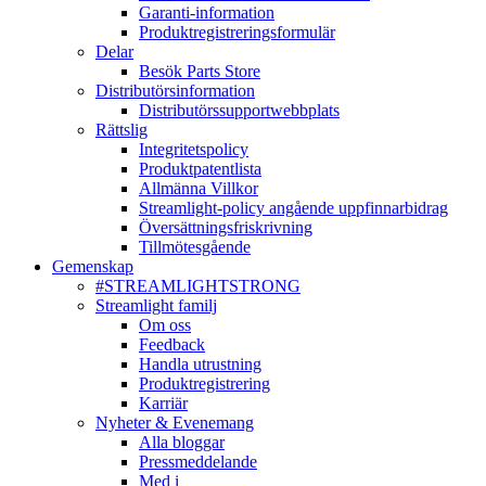
Garanti-information
Produktregistreringsformulär
Delar
Besök Parts Store
Distributörsinformation
Distributörssupportwebbplats
Rättslig
Integritetspolicy
Produktpatentlista
Allmänna Villkor
Streamlight-policy angående uppfinnarbidrag
Översättningsfriskrivning
Tillmötesgående
Gemenskap
#STREAMLIGHTSTRONG
Streamlight familj
Om oss
Feedback
Handla utrustning
Produktregistrering
Karriär
Nyheter & Evenemang
Alla bloggar
Pressmeddelande
Med i