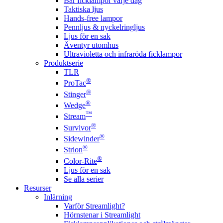
Bär ficklampor varje dag
Taktiska ljus
Hands-free lampor
Pennljus & nyckelringljus
Ljus för en sak
Äventyr utomhus
Ultravioletta och infraröda ficklampor
Produktserie
TLR
®
ProTac
®
Stinger
®
Wedge
™
Stream
®
Survivor
®
Sidewinder
®
Strion
®
Color-Rite
Ljus för en sak
Se alla serier
Resurser
Inlärning
Varför Streamlight?
Hörnstenar i Streamlight