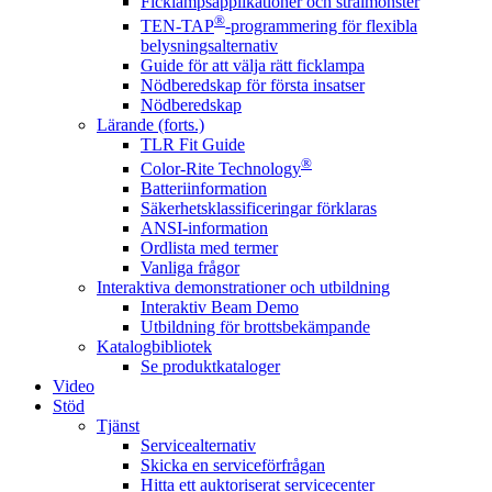
Ficklampsapplikationer och strålmönster
®
TEN-TAP
-programmering för flexibla
belysningsalternativ
Guide för att välja rätt ficklampa
Nödberedskap för första insatser
Nödberedskap
Lärande (forts.)
TLR Fit Guide
®
Color-Rite Technology
Batteriinformation
Säkerhetsklassificeringar förklaras
ANSI-information
Ordlista med termer
Vanliga frågor
Interaktiva demonstrationer och utbildning
Interaktiv Beam Demo
Utbildning för brottsbekämpande
Katalogbibliotek
Se produktkataloger
Video
Stöd
Tjänst
Servicealternativ
Skicka en serviceförfrågan
Hitta ett auktoriserat servicecenter