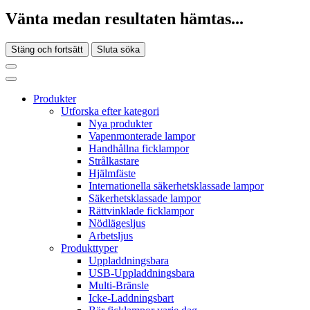
Vänta medan resultaten hämtas...
Stäng och fortsätt
Sluta söka
Produkter
Utforska efter kategori
Nya produkter
Vapenmonterade lampor
Handhållna ficklampor
Strålkastare
Hjälmfäste
Internationella säkerhetsklassade lampor
Säkerhetsklassade lampor
Rättvinklade ficklampor
Nödlägesljus
Arbetsljus
Produkttyper
Uppladdningsbara
USB-Uppladdningsbara
Multi-Bränsle
Icke-Laddningsbart