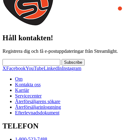
Håll kontakten!
Registrera dig och få e-postuppdateringar från Streamlight.
Subscribe
X
Facebook
YouTube
LinkedIn
Instagram
Om
Kontakta oss
Karriär
Servicecenter
Återförsäljarens sökare
Återförsäljarinloggning
Efterlevnadsdokument
TELEFON
1-800-523-7488