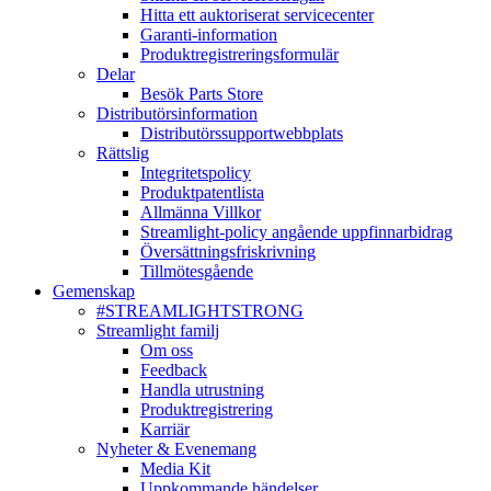
Hitta ett auktoriserat servicecenter
Garanti-information
Produktregistreringsformulär
Delar
Besök Parts Store
Distributörsinformation
Distributörssupportwebbplats
Rättslig
Integritetspolicy
Produktpatentlista
Allmänna Villkor
Streamlight-policy angående uppfinnarbidrag
Översättningsfriskrivning
Tillmötesgående
Gemenskap
#STREAMLIGHTSTRONG
Streamlight familj
Om oss
Feedback
Handla utrustning
Produktregistrering
Karriär
Nyheter & Evenemang
Media Kit
Uppkommande händelser