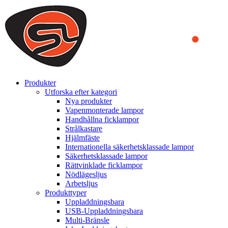
We use cookies to ensure that we provide you the best experience
on our website. By continuing to browse this website, you accept
that cookies are used to help us analyze how the website is used and
to offer you a better experience. To learn more or to find out how
you can disable cookies, you can access our
Privacy Policy
.
ACCEPT AND CLOSE
Produkter
Utforska efter kategori
Nya produkter
Vapenmonterade lampor
Handhållna ficklampor
Strålkastare
Hjälmfäste
Internationella säkerhetsklassade lampor
Säkerhetsklassade lampor
Rättvinklade ficklampor
Nödlägesljus
Arbetsljus
Produkttyper
Uppladdningsbara
USB-Uppladdningsbara
Multi-Bränsle