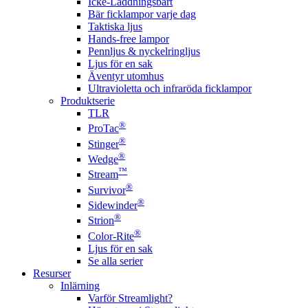
Icke-Laddningsbart
Bär ficklampor varje dag
Taktiska ljus
Hands-free lampor
Pennljus & nyckelringljus
Ljus för en sak
Äventyr utomhus
Ultravioletta och infraröda ficklampor
Produktserie
TLR
®
ProTac
®
Stinger
®
Wedge
™
Stream
®
Survivor
®
Sidewinder
®
Strion
®
Color-Rite
Ljus för en sak
Se alla serier
Resurser
Inlärning
Varför Streamlight?