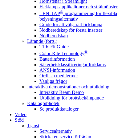
Hörnstenar i Streamlight
Ficklampsapplikationer och strålmönster
®
TEN-TAP
-programmering för flexibla
belysningsalternativ
Guide för att välja rätt ficklampa
Nödberedskap för första insatser
Nödberedskap
Lärande (forts.)
TLR Fit Guide
®
Color-Rite Technology
Batteriinformation
Säkerhetsklassificeringar förklaras
ANSI-information
Ordlista med termer
Vanliga frågor
Interaktiva demonstrationer och utbildning
Interaktiv Beam Demo
Utbildning för brottsbekämpande
Katalogbibliotek
Se produktkataloger
Video
Stöd
Tjänst
Servicealternativ
Skicka en serviceförfrågan