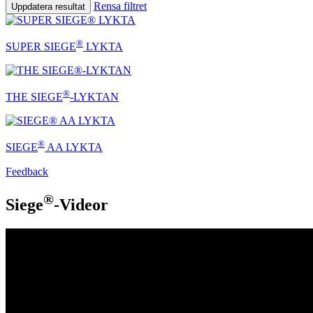
Rensa filtret
Uppdatera resultat
®
SUPER SIEGE
LYKTA
®
THE SIEGE
-LYKTAN
®
SIEGE
AA LYKTA
Feedback
®
Siege
-Videor