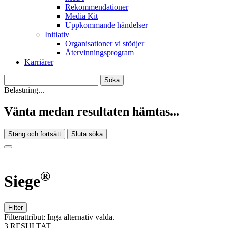
Rekommendationer
Media Kit
Uppkommande händelser
Initiativ
Organisationer vi stödjer
Återvinningsprogram
Karriärer
Belastning...
Vänta medan resultaten hämtas...
Stäng och fortsätt
Sluta söka
®
Siege
Filter
Filterattribut:
Inga alternativ valda.
3 RESULTAT