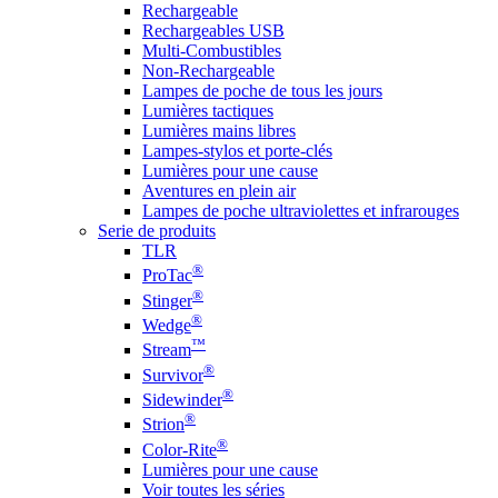
Rechargeable
Rechargeables USB
Multi-Combustibles
Non-Rechargeable
Lampes de poche de tous les jours
Lumières tactiques
Lumières mains libres
Lampes-stylos et porte-clés
Lumières pour une cause
Aventures en plein air
Lampes de poche ultraviolettes et infrarouges
Serie de produits
TLR
®
ProTac
®
Stinger
®
Wedge
™
Stream
®
Survivor
®
Sidewinder
®
Strion
®
Color-Rite
Lumières pour une cause
Voir toutes les séries