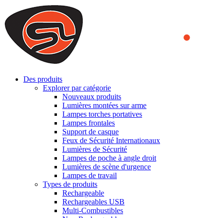
We use cookies to ensure that we provide you the best experience
on our website. By continuing to browse this website, you accept
that cookies are used to help us analyze how the website is used and
to offer you a better experience. To learn more or to find out how
you can disable cookies, you can access our
Privacy Policy
.
ACCEPT AND CLOSE
Des produits
Explorer par catégorie
Nouveaux produits
Lumières montées sur arme
Lampes torches portatives
Lampes frontales
Support de casque
Feux de Sécurité Internationaux
Lumières de Sécurité
Lampes de poche à angle droit
Lumières de scène d'urgence
Lampes de travail
Types de produits
Rechargeable
Rechargeables USB
Multi-Combustibles