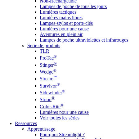
Non-Rechargeable
Lampes de poche de tous les jours
Lumières tactiques
Lumières mains libres
Lampes-stylos et porte-clés
Lumières pour une cause
Aventures en plein air
Lampes de poche ultraviolettes et infrarouges
Serie de produits
TLR
®
ProTac
®
Stinger
®
Wedge
™
Stream
®
Survivor
®
Sidewinder
®
Strion
®
Color-Rite
Lumières pour une cause
Voir toutes les séries
Ressources
Apprentissage
Pourquoi Streamlight ?