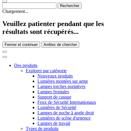
Chargement...
Veuillez patienter pendant que les
résultats sont récupérés...
Fermer et continuer
Arrêtez de chercher
Des produits
Explorer par catégorie
Nouveaux produits
Lumières montées sur arme
Lampes torches portatives
Lampes frontales
Support de casque
Feux de Sécurité Internationaux
Lumières de Sécurité
Lampes de poche à angle droit
Lumières de scène d'urgence
Lampes de travail
Types de produits