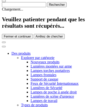
Chargement...
Veuillez patienter pendant que les
résultats sont récupérés...
Fermer et continuer
Arrêtez de chercher
Des produits
Explorer par catégorie
Nouveaux produits
Lumières montées sur arme
Lampes torches portatives
Lampes frontales
Support de casque
Feux de Sécurité Internationaux
Lumières de Sécurité
Lampes de poche à angle droit
Lumières de scène d'urgence
Lampes de travail
Types de produits