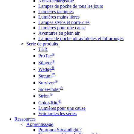
Non-Rechargeable
Lampes de poche de tous les jours
Lumières tactiques
Lumières mains libres
Lampes-stylos et porte-clés
Lumières pour une cause
Aventures en plein air
Lampes de poche ultraviolettes et infrarouges
Serie de produits
TLR
®
ProTac
®
Stinger
®
Wedge
™
Stream
®
Survivor
®
Sidewinder
®
Strion
®
Color-Rite
Lumières pour une cause
Voir toutes les séries
Ressources
Apprentissage
Pourquoi Streamlight ?