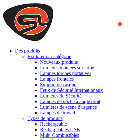
We use cookies to ensure that we provide you the best experience
on our website. By continuing to browse this website, you accept
that cookies are used to help us analyze how the website is used and
to offer you a better experience. To learn more or to find out how
you can disable cookies, you can access our
Privacy Policy
.
ACCEPT AND CLOSE
Des produits
Explorer par catégorie
Nouveaux produits
Lumières montées sur arme
Lampes torches portatives
Lampes frontales
Support de casque
Feux de Sécurité Internationaux
Lumières de Sécurité
Lampes de poche à angle droit
Lumières de scène d'urgence
Lampes de travail
Types de produits
Rechargeable
Rechargeables USB
Multi-Combustibles