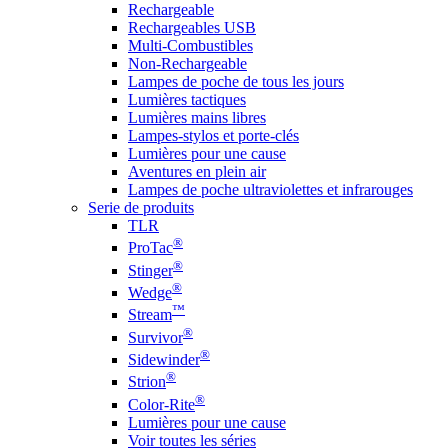
Rechargeable
Rechargeables USB
Multi-Combustibles
Non-Rechargeable
Lampes de poche de tous les jours
Lumières tactiques
Lumières mains libres
Lampes-stylos et porte-clés
Lumières pour une cause
Aventures en plein air
Lampes de poche ultraviolettes et infrarouges
Serie de produits
TLR
®
ProTac
®
Stinger
®
Wedge
™
Stream
®
Survivor
®
Sidewinder
®
Strion
®
Color-Rite
Lumières pour une cause
Voir toutes les séries