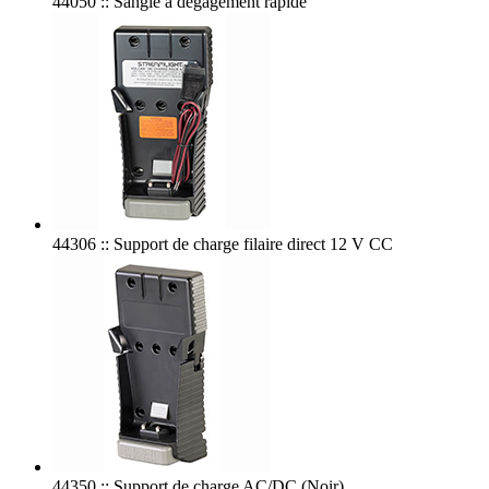
44050 :: Sangle à dégagement rapide
44306 :: Support de charge filaire direct 12 V CC
44350 :: Support de charge AC/DC (Noir)