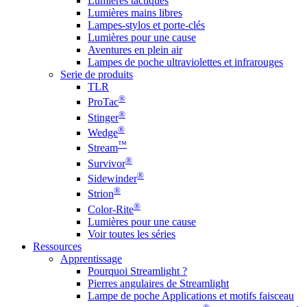
Lumières tactiques
Lumières mains libres
Lampes-stylos et porte-clés
Lumières pour une cause
Aventures en plein air
Lampes de poche ultraviolettes et infrarouges
Serie de produits
TLR
®
ProTac
®
Stinger
®
Wedge
™
Stream
®
Survivor
®
Sidewinder
®
Strion
®
Color-Rite
Lumières pour une cause
Voir toutes les séries
Ressources
Apprentissage
Pourquoi Streamlight ?
Pierres angulaires de Streamlight
Lampe de poche Applications et motifs faisceau