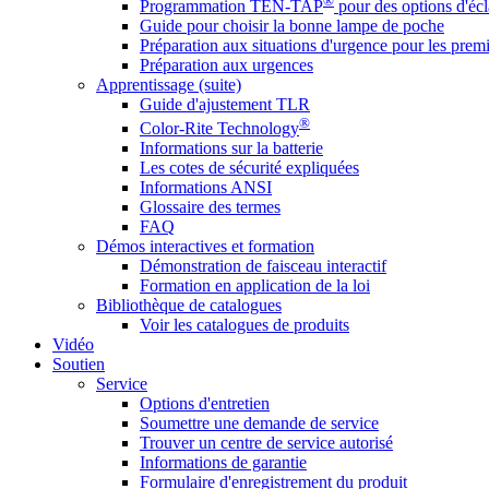
®
Programmation TEN-TAP
pour des options d'écl
Guide pour choisir la bonne lampe de poche
Préparation aux situations d'urgence pour les premi
Préparation aux urgences
Apprentissage (suite)
Guide d'ajustement TLR
®
Color-Rite Technology
Informations sur la batterie
Les cotes de sécurité expliquées
Informations ANSI
Glossaire des termes
FAQ
Démos interactives et formation
Démonstration de faisceau interactif
Formation en application de la loi
Bibliothèque de catalogues
Voir les catalogues de produits
Vidéo
Soutien
Service
Options d'entretien
Soumettre une demande de service
Trouver un centre de service autorisé
Informations de garantie
Formulaire d'enregistrement du produit