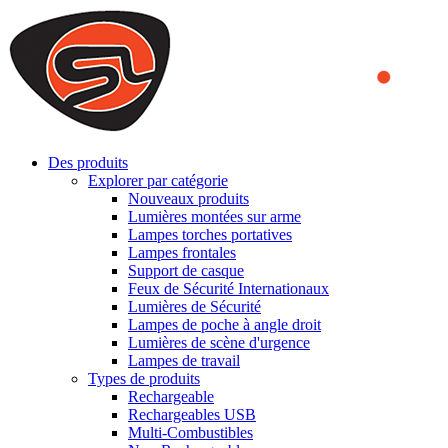
We use cookies to ensure that we provide you the best experience on o
you a better experience. To learn more or to find out how you can di
ACCEPT AND CLOSE
Des produits
Explorer par catégorie
Nouveaux produits
Lumières montées sur arme
Lampes torches portatives
Lampes frontales
Support de casque
Feux de Sécurité Internationaux
Lumières de Sécurité
Lampes de poche à angle droit
Lumières de scène d'urgence
Lampes de travail
Types de produits
Rechargeable
Rechargeables USB
Multi-Combustibles