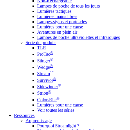
Non-Rechargeable
Lampes de poche de tous les jours
Lumières tactiques
Lumières mains libres
Lampes-stylos et porte-clés
Lumières pour une cause
Aventures en plein air
Lampes de poche ultraviolettes et infrarouges
Serie de produits
TLR
®
ProTac
®
Stinger
®
Wedge
™
Stream
®
Survivor
®
Sidewinder
®
Strion
®
Color-Rite
Lumières pour une cause
Voir toutes les séries
Ressources
Apprentissage
Pourquoi Streamlight ?