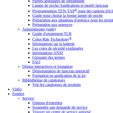
Pierres angulaires de Streamlight
Lampe de poche Applications et motifs faisceau
®
Programmation TEN-TAP
pour des options d'écl
Guide pour choisir la bonne lampe de poche
Préparation aux situations d'urgence pour les premi
Préparation aux urgences
Apprentissage (suite)
Guide d'ajustement TLR
®
Color-Rite Technology
Informations sur la batterie
Les cotes de sécurité expliquées
Informations ANSI
Glossaire des termes
FAQ
Démos interactives et formation
Démonstration de faisceau interactif
Formation en application de la loi
Bibliothèque de catalogues
Voir les catalogues de produits
Vidéo
Soutien
Service
Options d'entretien
Soumettre une demande de service
Trouver un centre de service autorisé