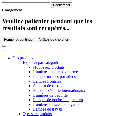
Chargement...
Veuillez patienter pendant que les
résultats sont récupérés...
Fermer et continuer
Arrêtez de chercher
Des produits
Explorer par catégorie
Nouveaux produits
Lumières montées sur arme
Lampes torches portatives
Lampes frontales
Support de casque
Feux de Sécurité Internationaux
Lumières de Sécurité
Lampes de poche à angle droit
Lumières de scène d'urgence
Lampes de travail
Types de produits