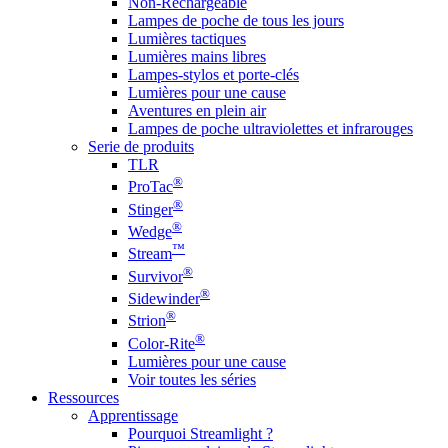
Non-Rechargeable
Lampes de poche de tous les jours
Lumières tactiques
Lumières mains libres
Lampes-stylos et porte-clés
Lumières pour une cause
Aventures en plein air
Lampes de poche ultraviolettes et infrarouges
Serie de produits
TLR
®
ProTac
®
Stinger
®
Wedge
™
Stream
®
Survivor
®
Sidewinder
®
Strion
®
Color-Rite
Lumières pour une cause
Voir toutes les séries
Ressources
Apprentissage
Pourquoi Streamlight ?