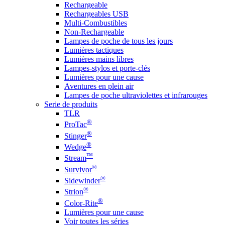
Rechargeable
Rechargeables USB
Multi-Combustibles
Non-Rechargeable
Lampes de poche de tous les jours
Lumières tactiques
Lumières mains libres
Lampes-stylos et porte-clés
Lumières pour une cause
Aventures en plein air
Lampes de poche ultraviolettes et infrarouges
Serie de produits
TLR
®
ProTac
®
Stinger
®
Wedge
™
Stream
®
Survivor
®
Sidewinder
®
Strion
®
Color-Rite
Lumières pour une cause
Voir toutes les séries