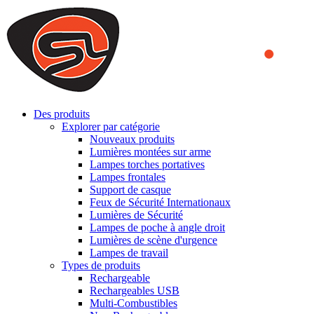
We use cookies to ensure that we provide you the best experience
on our website. By continuing to browse this website, you accept
that cookies are used to help us analyze how the website is used and
to offer you a better experience. To learn more or to find out how
you can disable cookies, you can access our
Privacy Policy
.
ACCEPT AND CLOSE
Des produits
Explorer par catégorie
Nouveaux produits
Lumières montées sur arme
Lampes torches portatives
Lampes frontales
Support de casque
Feux de Sécurité Internationaux
Lumières de Sécurité
Lampes de poche à angle droit
Lumières de scène d'urgence
Lampes de travail
Types de produits
Rechargeable
Rechargeables USB
Multi-Combustibles