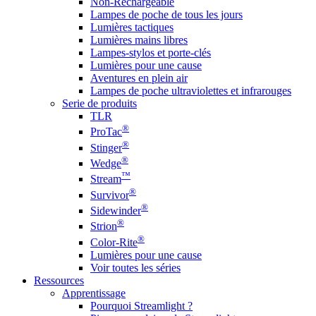
Non-Rechargeable
Lampes de poche de tous les jours
Lumières tactiques
Lumières mains libres
Lampes-stylos et porte-clés
Lumières pour une cause
Aventures en plein air
Lampes de poche ultraviolettes et infrarouges
Serie de produits
TLR
®
ProTac
®
Stinger
®
Wedge
™
Stream
®
Survivor
®
Sidewinder
®
Strion
®
Color-Rite
Lumières pour une cause
Voir toutes les séries
Ressources
Apprentissage
Pourquoi Streamlight ?