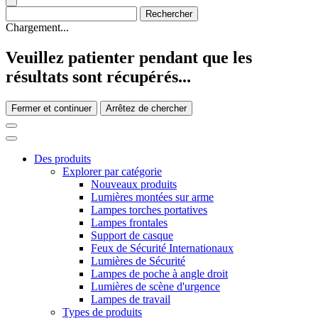
Chargement...
Veuillez patienter pendant que les
résultats sont récupérés...
Fermer et continuer
Arrêtez de chercher
Des produits
Explorer par catégorie
Nouveaux produits
Lumières montées sur arme
Lampes torches portatives
Lampes frontales
Support de casque
Feux de Sécurité Internationaux
Lumières de Sécurité
Lampes de poche à angle droit
Lumières de scène d'urgence
Lampes de travail
Types de produits