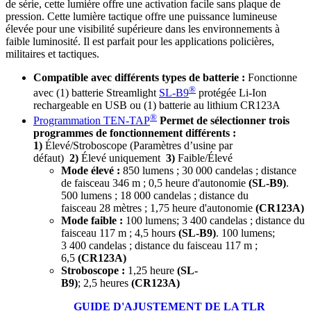
de série, cette lumière offre une activation facile sans plaque de
pression. Cette lumière tactique offre une puissance lumineuse
élevée pour une visibilité supérieure dans les environnements à
faible luminosité. Il est parfait pour les applications policières,
militaires et tactiques.
Compatible avec différents types de batterie :
Fonctionne
®
avec (1) batterie Streamlight
SL-B9
protégée Li-Ion
rechargeable en USB ou (1) batterie au lithium CR123A
®
Programmation TEN-TAP
Permet de sélectionner trois
programmes de fonctionnement différents :
1)
Élevé/Stroboscope (Paramètres d’usine par
défaut)
2)
Élevé uniquement
3)
Faible/Élevé
Mode élevé :
850 lumens ; 30 000 candelas ; distance
de faisceau 346 m ; 0,5 heure d'autonomie
(SL-B9)
.
500 lumens ; 18 000 candelas ; distance du
faisceau 28 mètres ; 1,75 heure d'autonomie
(CR123A)
Mode faible :
100 lumens; 3 400 candelas ; distance du
faisceau 117 m ; 4,5 hours
(SL-B9)
. 100 lumens;
3 400 candelas ; distance du faisceau 117 m ;
6,5
(CR123A)
Stroboscope :
1,25 heure
(SL-
B9)
; 2,5 heures
(CR123A)
GUIDE D'AJUSTEMENT DE LA TLR