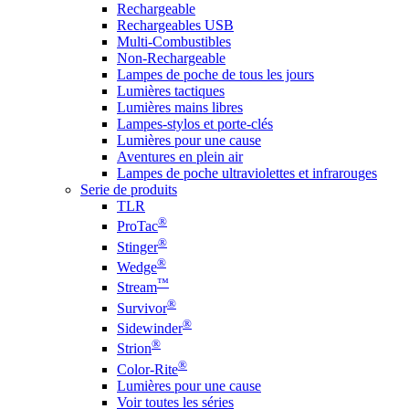
Rechargeable
Rechargeables USB
Multi-Combustibles
Non-Rechargeable
Lampes de poche de tous les jours
Lumières tactiques
Lumières mains libres
Lampes-stylos et porte-clés
Lumières pour une cause
Aventures en plein air
Lampes de poche ultraviolettes et infrarouges
Serie de produits
TLR
®
ProTac
®
Stinger
®
Wedge
™
Stream
®
Survivor
®
Sidewinder
®
Strion
®
Color-Rite
Lumières pour une cause
Voir toutes les séries