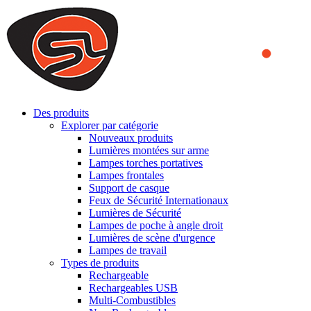
We use cookies to ensure that we provide you the best experience
on our website. By continuing to browse this website, you accept
that cookies are used to help us analyze how the website is used and
to offer you a better experience. To learn more or to find out how
you can disable cookies, you can access our
Privacy Policy
.
ACCEPT AND CLOSE
Des produits
Explorer par catégorie
Nouveaux produits
Lumières montées sur arme
Lampes torches portatives
Lampes frontales
Support de casque
Feux de Sécurité Internationaux
Lumières de Sécurité
Lampes de poche à angle droit
Lumières de scène d'urgence
Lampes de travail
Types de produits
Rechargeable
Rechargeables USB
Multi-Combustibles