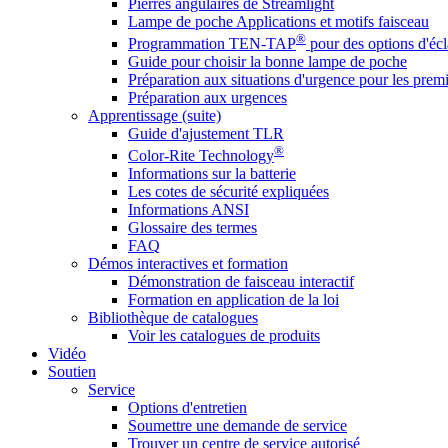
Pierres angulaires de Streamlight
Lampe de poche Applications et motifs faisceau
®
Programmation TEN-TAP
pour des options d'écl
Guide pour choisir la bonne lampe de poche
Préparation aux situations d'urgence pour les premi
Préparation aux urgences
Apprentissage (suite)
Guide d'ajustement TLR
®
Color-Rite Technology
Informations sur la batterie
Les cotes de sécurité expliquées
Informations ANSI
Glossaire des termes
FAQ
Démos interactives et formation
Démonstration de faisceau interactif
Formation en application de la loi
Bibliothèque de catalogues
Voir les catalogues de produits
Vidéo
Soutien
Service
Options d'entretien
Soumettre une demande de service
Trouver un centre de service autorisé