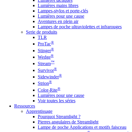
Lumières tactiques
Lumières mains libres
Lampes-stylos et porte-clés
Lumières pour une cause
Aventures en plein air
Lampes de poche ultraviolettes et infrarouges
Serie de produits
TLR
®
ProTac
®
Stinger
®
Wedge
™
Stream
®
Survivor
®
Sidewinder
®
Strion
®
Color-Rite
Lumières pour une cause
Voir toutes les séries
Ressources
Apprentissage
Pourquoi Streamlight ?
Pierres angulaires de Streamlight
Lampe de poche Applications et motifs faisceau