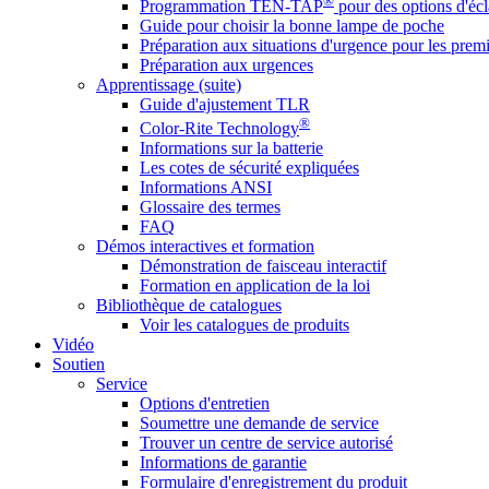
®
Programmation TEN-TAP
pour des options d'écl
Guide pour choisir la bonne lampe de poche
Préparation aux situations d'urgence pour les premi
Préparation aux urgences
Apprentissage (suite)
Guide d'ajustement TLR
®
Color-Rite Technology
Informations sur la batterie
Les cotes de sécurité expliquées
Informations ANSI
Glossaire des termes
FAQ
Démos interactives et formation
Démonstration de faisceau interactif
Formation en application de la loi
Bibliothèque de catalogues
Voir les catalogues de produits
Vidéo
Soutien
Service
Options d'entretien
Soumettre une demande de service
Trouver un centre de service autorisé
Informations de garantie
Formulaire d'enregistrement du produit