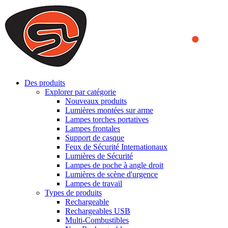
We use cookies to ensure that we provide you the best experience on o
you a better experience. To learn more or to find out how you can di
ACCEPT AND CLOSE
Des produits
Explorer par catégorie
Nouveaux produits
Lumières montées sur arme
Lampes torches portatives
Lampes frontales
Support de casque
Feux de Sécurité Internationaux
Lumières de Sécurité
Lampes de poche à angle droit
Lumières de scène d'urgence
Lampes de travail
Types de produits
Rechargeable
Rechargeables USB
Multi-Combustibles