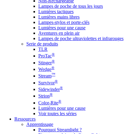
Non-Rechargeable
Lampes de poche de tous les jours
Lumières tactiques
Lumières mains libres
Lampes-stylos et porte-clés
Lumières pour une cause
Aventures en plein air
Lampes de poche ultraviolettes et infrarouges
Serie de produits
TLR
®
ProTac
®
Stinger
®
Wedge
™
Stream
®
Survivor
®
Sidewinder
®
Strion
®
Color-Rite
Lumières pour une cause
Voir toutes les séries
Ressources
Apprentissage
Pourquoi Streamlight ?