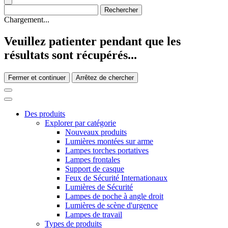
Chargement...
Veuillez patienter pendant que les
résultats sont récupérés...
Fermer et continuer
Arrêtez de chercher
Des produits
Explorer par catégorie
Nouveaux produits
Lumières montées sur arme
Lampes torches portatives
Lampes frontales
Support de casque
Feux de Sécurité Internationaux
Lumières de Sécurité
Lampes de poche à angle droit
Lumières de scène d'urgence
Lampes de travail
Types de produits