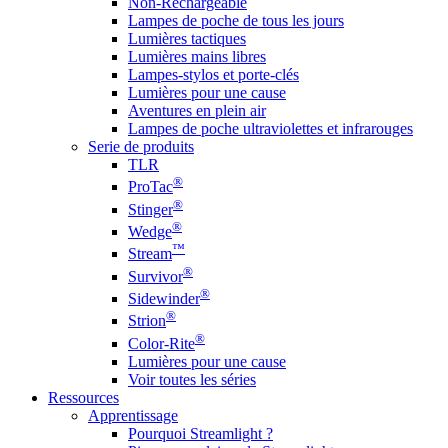
Non-Rechargeable
Lampes de poche de tous les jours
Lumières tactiques
Lumières mains libres
Lampes-stylos et porte-clés
Lumières pour une cause
Aventures en plein air
Lampes de poche ultraviolettes et infrarouges
Serie de produits
TLR
®
ProTac
®
Stinger
®
Wedge
™
Stream
®
Survivor
®
Sidewinder
®
Strion
®
Color-Rite
Lumières pour une cause
Voir toutes les séries
Ressources
Apprentissage
Pourquoi Streamlight ?