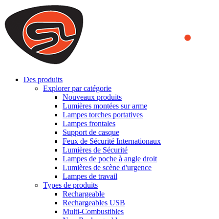
We use cookies to ensure that we provide you the best experience
on our website. By continuing to browse this website, you accept
that cookies are used to help us analyze how the website is used and
to offer you a better experience. To learn more or to find out how
you can disable cookies, you can access our
Privacy Policy
.
ACCEPT AND CLOSE
Des produits
Explorer par catégorie
Nouveaux produits
Lumières montées sur arme
Lampes torches portatives
Lampes frontales
Support de casque
Feux de Sécurité Internationaux
Lumières de Sécurité
Lampes de poche à angle droit
Lumières de scène d'urgence
Lampes de travail
Types de produits
Rechargeable
Rechargeables USB
Multi-Combustibles