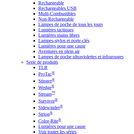
Rechargeable
Rechargeables USB
Multi-Combustibles
Non-Rechargeable
Lampes de poche de tous les jours
Lumières tactiques
Lumières mains libres
Lampes-stylos et porte-clés
Lumières pour une cause
Aventures en plein air
Lampes de poche ultraviolettes et infrarouges
Serie de produits
TLR
®
ProTac
®
Stinger
®
Wedge
™
Stream
®
Survivor
®
Sidewinder
®
Strion
®
Color-Rite
Lumières pour une cause
Voir toutes les séries