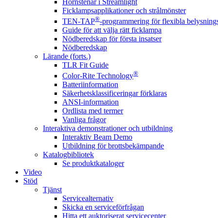
Hörnstenar i Streamlight
Ficklampsapplikationer och strålmönster
®
TEN-TAP
-programmering för flexibla belysnings
Guide för att välja rätt ficklampa
Nödberedskap för första insatser
Nödberedskap
Lärande (forts.)
TLR Fit Guide
®
Color-Rite Technology
Batteriinformation
Säkerhetsklassificeringar förklaras
ANSI-information
Ordlista med termer
Vanliga frågor
Interaktiva demonstrationer och utbildning
Interaktiv Beam Demo
Utbildning för brottsbekämpande
Katalogbibliotek
Se produktkataloger
Video
Stöd
Tjänst
Servicealternativ
Skicka en serviceförfrågan
Hitta ett auktoriserat servicecenter