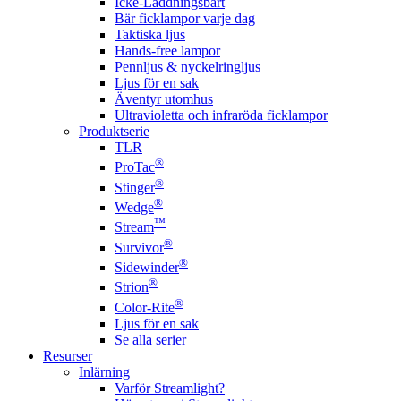
Icke-Laddningsbart
Bär ficklampor varje dag
Taktiska ljus
Hands-free lampor
Pennljus & nyckelringljus
Ljus för en sak
Äventyr utomhus
Ultravioletta och infraröda ficklampor
Produktserie
TLR
®
ProTac
®
Stinger
®
Wedge
™
Stream
®
Survivor
®
Sidewinder
®
Strion
®
Color-Rite
Ljus för en sak
Se alla serier
Resurser
Inlärning
Varför Streamlight?