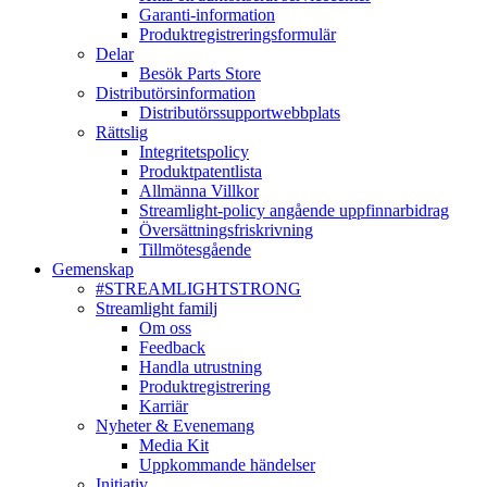
Garanti-information
Produktregistreringsformulär
Delar
Besök Parts Store
Distributörsinformation
Distributörssupportwebbplats
Rättslig
Integritetspolicy
Produktpatentlista
Allmänna Villkor
Streamlight-policy angående uppfinnarbidrag
Översättningsfriskrivning
Tillmötesgående
Gemenskap
#STREAMLIGHTSTRONG
Streamlight familj
Om oss
Feedback
Handla utrustning
Produktregistrering
Karriär
Nyheter & Evenemang
Media Kit
Uppkommande händelser
Initiativ