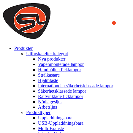
We use cookies to ensure that we provide you the best experience on o
you a better experience. To learn more or to find out how you can di
ACCEPT AND CLOSE
Produkter
Utforska efter kategori
Nya produkter
Vapenmonterade lampor
Handhållna ficklampor
Strålkastare
Hjälmfäste
Internationella säkerhetsklassade lampor
Säkerhetsklassade lampor
Rättvinklade ficklampor
Nödlägesljus
Arbetsljus
Produkttyper
Uppladdningsbara
USB-Uppladdningsbara
Multi-Bränsle