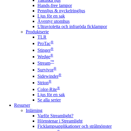
Taktiska ljus
Hands-free lampor
Pennljus & nyckelringljus
Ljus för en sak
Äventyr utomhus
Ultravioletta och infraröda ficklampor
Produktserie
TLR
®
ProTac
®
Stinger
®
Wedge
™
Stream
®
Survivor
®
Sidewinder
®
Strion
®
Color-Rite
Ljus för en sak
Se alla serier
Resurser
Inlärning
Varför Streamlight?
Hörnstenar i Streamlight
Ficklampsapplikationer och strålmönster