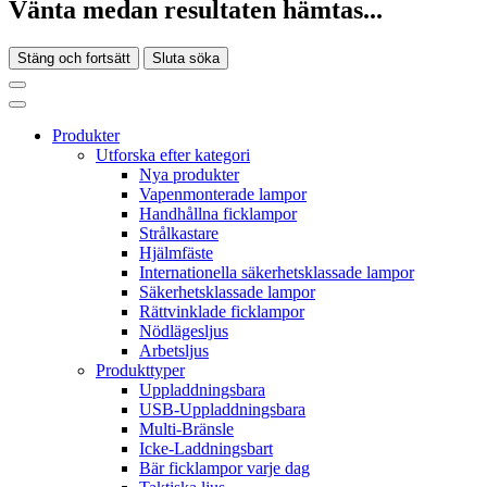
Vänta medan resultaten hämtas...
Stäng och fortsätt
Sluta söka
Produkter
Utforska efter kategori
Nya produkter
Vapenmonterade lampor
Handhållna ficklampor
Strålkastare
Hjälmfäste
Internationella säkerhetsklassade lampor
Säkerhetsklassade lampor
Rättvinklade ficklampor
Nödlägesljus
Arbetsljus
Produkttyper
Uppladdningsbara
USB-Uppladdningsbara
Multi-Bränsle
Icke-Laddningsbart
Bär ficklampor varje dag