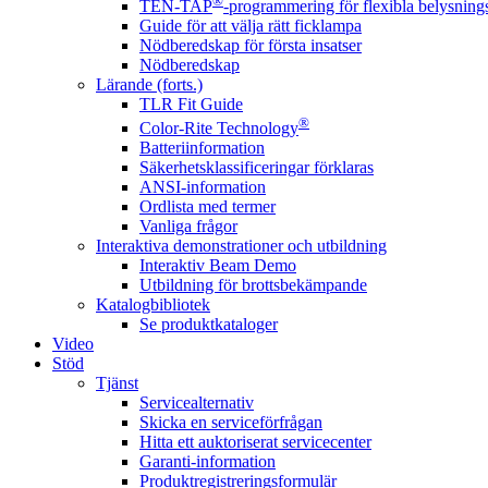
®
TEN-TAP
-programmering för flexibla belysnings
Guide för att välja rätt ficklampa
Nödberedskap för första insatser
Nödberedskap
Lärande (forts.)
TLR Fit Guide
®
Color-Rite Technology
Batteriinformation
Säkerhetsklassificeringar förklaras
ANSI-information
Ordlista med termer
Vanliga frågor
Interaktiva demonstrationer och utbildning
Interaktiv Beam Demo
Utbildning för brottsbekämpande
Katalogbibliotek
Se produktkataloger
Video
Stöd
Tjänst
Servicealternativ
Skicka en serviceförfrågan
Hitta ett auktoriserat servicecenter
Garanti-information
Produktregistreringsformulär