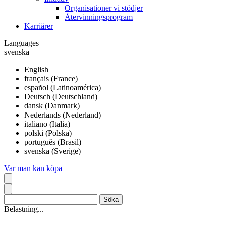
Organisationer vi stödjer
Återvinningsprogram
Karriärer
Languages
svenska
English
français (France)
español (Latinoamérica)
Deutsch (Deutschland)
dansk (Danmark)
Nederlands (Nederland)
italiano (Italia)
polski (Polska)
português (Brasil)
svenska (Sverige)
Var man kan köpa
Belastning...