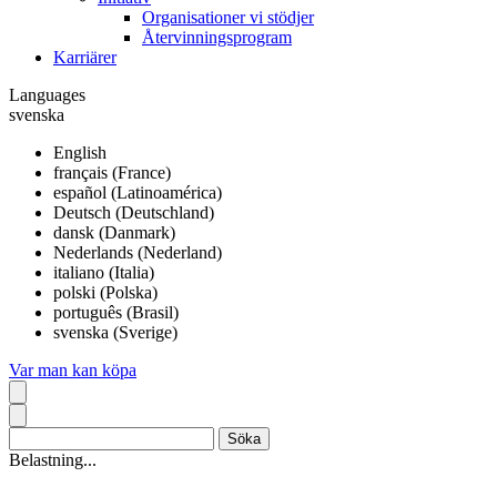
Organisationer vi stödjer
Återvinningsprogram
Karriärer
Languages
svenska
English
français (France)
español (Latinoamérica)
Deutsch (Deutschland)
dansk (Danmark)
Nederlands (Nederland)
italiano (Italia)
polski (Polska)
português (Brasil)
svenska (Sverige)
Var man kan köpa
Belastning...