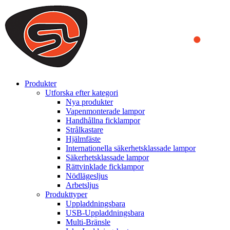
We use cookies to ensure that we provide you the best experience on o
you a better experience. To learn more or to find out how you can di
ACCEPT AND CLOSE
Produkter
Utforska efter kategori
Nya produkter
Vapenmonterade lampor
Handhållna ficklampor
Strålkastare
Hjälmfäste
Internationella säkerhetsklassade lampor
Säkerhetsklassade lampor
Rättvinklade ficklampor
Nödlägesljus
Arbetsljus
Produkttyper
Uppladdningsbara
USB-Uppladdningsbara
Multi-Bränsle