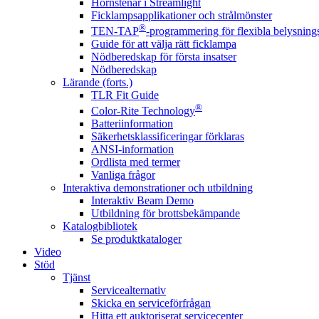
Hörnstenar i Streamlight
Ficklampsapplikationer och strålmönster
®
TEN-TAP
-programmering för flexibla belysnings
Guide för att välja rätt ficklampa
Nödberedskap för första insatser
Nödberedskap
Lärande (forts.)
TLR Fit Guide
®
Color-Rite Technology
Batteriinformation
Säkerhetsklassificeringar förklaras
ANSI-information
Ordlista med termer
Vanliga frågor
Interaktiva demonstrationer och utbildning
Interaktiv Beam Demo
Utbildning för brottsbekämpande
Katalogbibliotek
Se produktkataloger
Video
Stöd
Tjänst
Servicealternativ
Skicka en serviceförfrågan
Hitta ett auktoriserat servicecenter