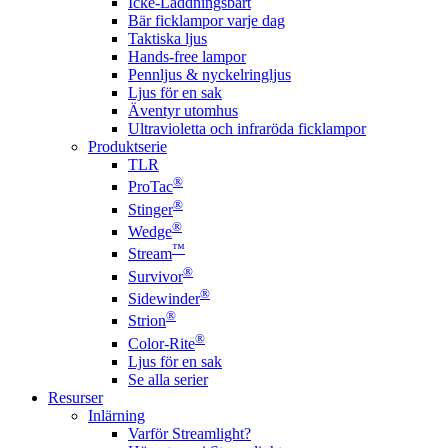
Icke-Laddningsbart
Bär ficklampor varje dag
Taktiska ljus
Hands-free lampor
Pennljus & nyckelringljus
Ljus för en sak
Äventyr utomhus
Ultravioletta och infraröda ficklampor
Produktserie
TLR
®
ProTac
®
Stinger
®
Wedge
™
Stream
®
Survivor
®
Sidewinder
®
Strion
®
Color-Rite
Ljus för en sak
Se alla serier
Resurser
Inlärning
Varför Streamlight?