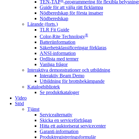
®
TEN-TAP
-programmering för flexibla belysnings
Guide för att välja rätt ficklampa
Nödberedskap för första insatser
Nödberedskap
Lärande (forts.)
TLR Fit Guide
®
Color-Rite Technology
Batteriinformation
Säkerhetsklassificeringar förklaras
ANSI-information
Ordlista med termer
Vanliga frågor
Interaktiva demonstrationer och utbildning
Interaktiv Beam Demo
Utbildning för brottsbekämpande
Katalogbibliotek
Se produktkataloger
Video
Stöd
Tjänst
Servicealternativ
Skicka en serviceförfrågan
Hitta ett auktoriserat servicecenter
Garanti-information
Produktregistreringsformulär