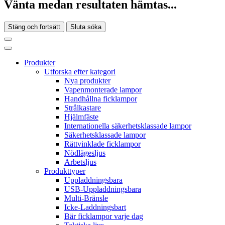
Vänta medan resultaten hämtas...
Stäng och fortsätt
Sluta söka
Produkter
Utforska efter kategori
Nya produkter
Vapenmonterade lampor
Handhållna ficklampor
Strålkastare
Hjälmfäste
Internationella säkerhetsklassade lampor
Säkerhetsklassade lampor
Rättvinklade ficklampor
Nödlägesljus
Arbetsljus
Produkttyper
Uppladdningsbara
USB-Uppladdningsbara
Multi-Bränsle
Icke-Laddningsbart
Bär ficklampor varje dag