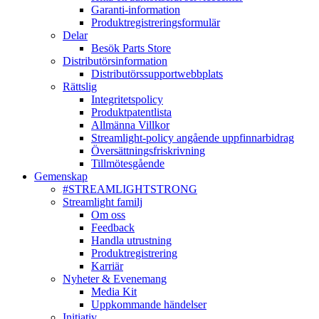
Garanti-information
Produktregistreringsformulär
Delar
Besök Parts Store
Distributörsinformation
Distributörssupportwebbplats
Rättslig
Integritetspolicy
Produktpatentlista
Allmänna Villkor
Streamlight-policy angående uppfinnarbidrag
Översättningsfriskrivning
Tillmötesgående
Gemenskap
#STREAMLIGHTSTRONG
Streamlight familj
Om oss
Feedback
Handla utrustning
Produktregistrering
Karriär
Nyheter & Evenemang
Media Kit
Uppkommande händelser
Initiativ