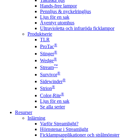
Taktiska ljus
Hands-free lampor
Pennljus & nyckelringljus
Ljus för en sak
Äventyr utomhus
Ultravioletta och infraröda ficklampor
Produktserie
TLR
®
ProTac
®
Stinger
®
Wedge
™
Stream
®
Survivor
®
Sidewinder
®
Strion
®
Color-Rite
Ljus för en sak
Se alla serier
Resurser
Inlärning
Varför Streamlight?
Hörnstenar i Streamlight
Ficklampsapplikationer och strålmönster