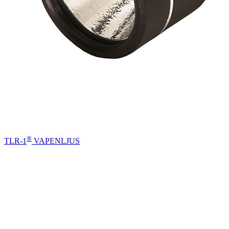
®
TLR-1
VAPENLJUS