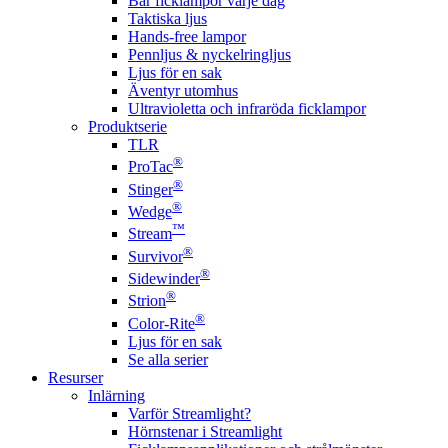
Bär ficklampor varje dag
Taktiska ljus
Hands-free lampor
Pennljus & nyckelringljus
Ljus för en sak
Äventyr utomhus
Ultravioletta och infraröda ficklampor
Produktserie
TLR
®
ProTac
®
Stinger
®
Wedge
™
Stream
®
Survivor
®
Sidewinder
®
Strion
®
Color-Rite
Ljus för en sak
Se alla serier
Resurser
Inlärning
Varför Streamlight?
Hörnstenar i Streamlight