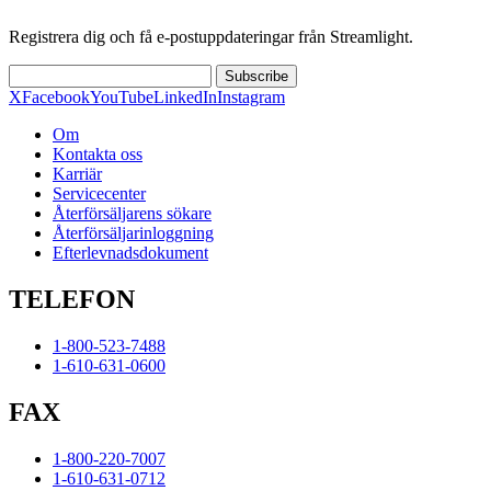
Registrera dig och få e-postuppdateringar från Streamlight.
Subscribe
X
Facebook
YouTube
LinkedIn
Instagram
Om
Kontakta oss
Karriär
Servicecenter
Återförsäljarens sökare
Återförsäljarinloggning
Efterlevnadsdokument
TELEFON
1-800-523-7488
1-610-631-0600
FAX
1-800-220-7007
1-610-631-0712