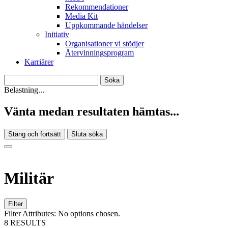
Rekommendationer
Media Kit
Uppkommande händelser
Initiativ
Organisationer vi stödjer
Återvinningsprogram
Karriärer
Belastning...
Vänta medan resultaten hämtas...
Stäng och fortsätt
Sluta söka
Militär
Filter
Filter Attributes:
No options chosen.
8 RESULTS