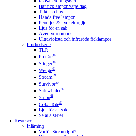
Icke-Laddningsbart
Bär ficklampor varje dag
Taktiska ljus
Hands-free lampor
Pennljus & nyckelringljus
Ljus för en sak
Äventyr utomhus
Ultravioletta och infraröda ficklampor
Produktserie
TLR
®
ProTac
®
Stinger
®
Wedge
™
Stream
®
Survivor
®
Sidewinder
®
Strion
®
Color-Rite
Ljus för en sak
Se alla serier
Resurser
Inlärning
Varför Streamlight?