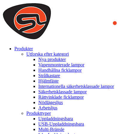
We use cookies to ensure that we provide you the best experience
on our website. By continuing to browse this website, you accept
that cookies are used to help us analyze how the website is used and
to offer you a better experience. To learn more or to find out how
you can disable cookies, you can access our
Privacy Policy
.
ACCEPT AND CLOSE
Produkter
Utforska efter kategori
Nya produkter
Vapenmonterade lampor
Handhållna ficklampor
Strålkastare
Hjälmfäste
Internationella säkerhetsklassade lampor
Säkerhetsklassade lampor
Rättvinklade ficklampor
Nödlägesljus
Arbetsljus
Produkttyper
Uppladdningsbara
USB-Uppladdningsbara
Multi-Bränsle