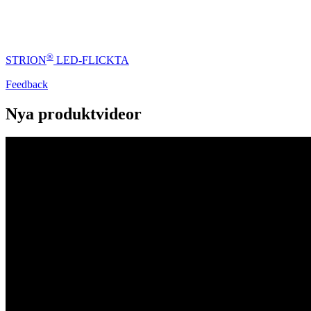
®
STRION
LED-FLICKTA
Feedback
Nya produktvideor