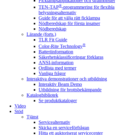
Ficklampsapplikationer och strålmönster
®
TEN-TAP
-programmering för flexibla
belysningsalternativ
Guide för att välja rätt ficklampa
Nödberedskap för första insatser
Nödberedskap
Lärande (forts.)
TLR Fit Guide
®
Color-Rite Technology
Batteriinformation
Säkerhetsklassificeringar förklaras
ANSI-information
Ordlista med termer
Vanliga frågor
Interaktiva demonstrationer och utbildning
Interaktiv Beam Demo
Utbildning för brottsbekämpande
Katalogbibliotek
Se produktkataloger
Video
Stöd
Tjänst
Servicealternativ
Skicka en serviceförfrågan
Hitta ett auktoriserat servicecenter