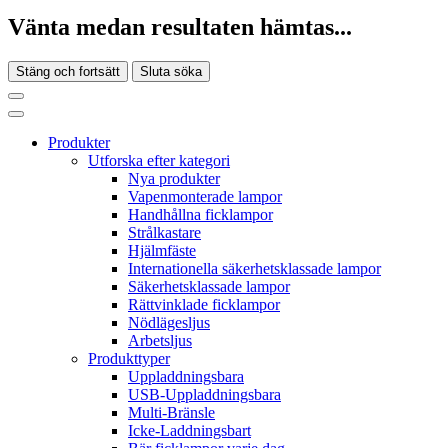
Vänta medan resultaten hämtas...
Stäng och fortsätt
Sluta söka
Produkter
Utforska efter kategori
Nya produkter
Vapenmonterade lampor
Handhållna ficklampor
Strålkastare
Hjälmfäste
Internationella säkerhetsklassade lampor
Säkerhetsklassade lampor
Rättvinklade ficklampor
Nödlägesljus
Arbetsljus
Produkttyper
Uppladdningsbara
USB-Uppladdningsbara
Multi-Bränsle
Icke-Laddningsbart