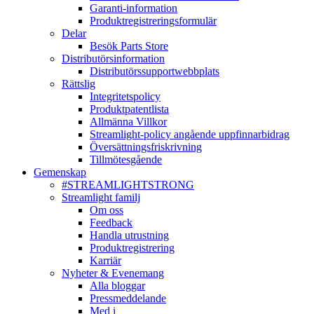
Garanti-information
Produktregistreringsformulär
Delar
Besök Parts Store
Distributörsinformation
Distributörssupportwebbplats
Rättslig
Integritetspolicy
Produktpatentlista
Allmänna Villkor
Streamlight-policy angående uppfinnarbidrag
Översättningsfriskrivning
Tillmötesgående
Gemenskap
#STREAMLIGHTSTRONG
Streamlight familj
Om oss
Feedback
Handla utrustning
Produktregistrering
Karriär
Nyheter & Evenemang
Alla bloggar
Pressmeddelande
Med i