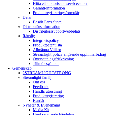
Hitta ett auktoriserat servicecenter
Garanti-information
Produktregistreringsformulär
Delar
Besök Parts Store
Distributörsinformation
Distributörssupportwebbplats
Rättslig
Integritetspolicy
Produktpatentlista
Allmänna Villkor
Streamlight-policy angående uppfinnarbidrag
Översättningsfriskrivning
Tillmötesgående
Gemenskap
#STREAMLIGHTSTRONG
Streamlight familj
Om oss
Feedback
Handla utrustning
Produktregistrering
Karriär
Nyheter & Evenemang
Media Kit
Uppkommande händelser