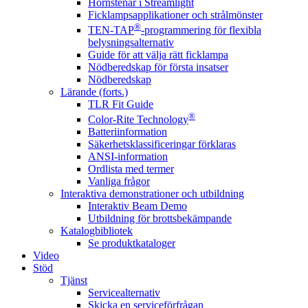
Hörnstenar i Streamlight
Ficklampsapplikationer och strålmönster
®
TEN-TAP
-programmering för flexibla
belysningsalternativ
Guide för att välja rätt ficklampa
Nödberedskap för första insatser
Nödberedskap
Lärande (forts.)
TLR Fit Guide
®
Color-Rite Technology
Batteriinformation
Säkerhetsklassificeringar förklaras
ANSI-information
Ordlista med termer
Vanliga frågor
Interaktiva demonstrationer och utbildning
Interaktiv Beam Demo
Utbildning för brottsbekämpande
Katalogbibliotek
Se produktkataloger
Video
Stöd
Tjänst
Servicealternativ
Skicka en serviceförfrågan