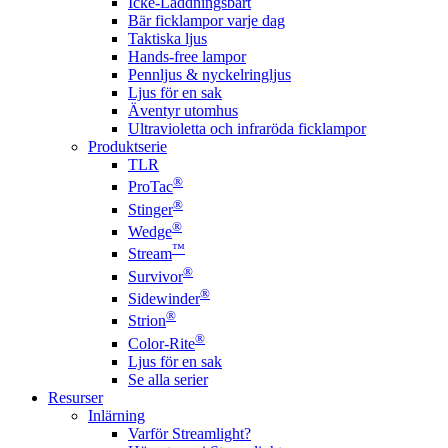
Icke-Laddningsbart
Bär ficklampor varje dag
Taktiska ljus
Hands-free lampor
Pennljus & nyckelringljus
Ljus för en sak
Äventyr utomhus
Ultravioletta och infraröda ficklampor
Produktserie
TLR
®
ProTac
®
Stinger
®
Wedge
™
Stream
®
Survivor
®
Sidewinder
®
Strion
®
Color-Rite
Ljus för en sak
Se alla serier
Resurser
Inlärning
Varför Streamlight?