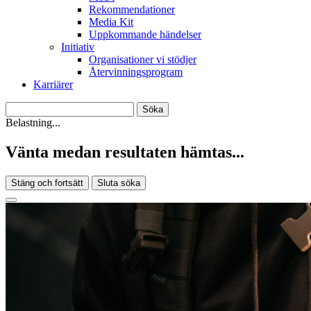
Rekommendationer
Media Kit
Uppkommande händelser
Initiativ
Organisationer vi stödjer
Återvinningsprogram
Karriärer
Belastning...
Vänta medan resultaten hämtas...
Stäng och fortsätt
Sluta söka