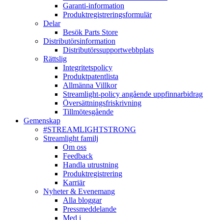
Garanti-information
Produktregistreringsformulär
Delar
Besök Parts Store
Distributörsinformation
Distributörssupportwebbplats
Rättslig
Integritetspolicy
Produktpatentlista
Allmänna Villkor
Streamlight-policy angående uppfinnarbidrag
Översättningsfriskrivning
Tillmötesgående
Gemenskap
#STREAMLIGHTSTRONG
Streamlight familj
Om oss
Feedback
Handla utrustning
Produktregistrering
Karriär
Nyheter & Evenemang
Alla bloggar
Pressmeddelande
Med i