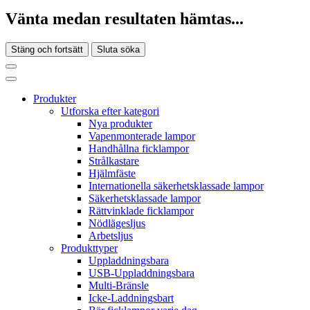
Vänta medan resultaten hämtas...
Stäng och fortsätt
Sluta söka
Produkter
Utforska efter kategori
Nya produkter
Vapenmonterade lampor
Handhållna ficklampor
Strålkastare
Hjälmfäste
Internationella säkerhetsklassade lampor
Säkerhetsklassade lampor
Rättvinklade ficklampor
Nödlägesljus
Arbetsljus
Produkttyper
Uppladdningsbara
USB-Uppladdningsbara
Multi-Bränsle
Icke-Laddningsbart