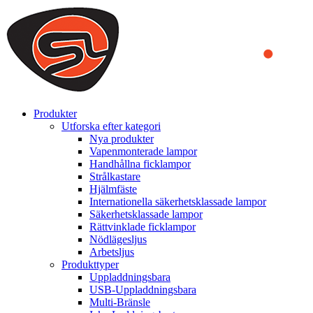
We use cookies to ensure that we provide you the best experience
on our website. By continuing to browse this website, you accept
that cookies are used to help us analyze how the website is used and
to offer you a better experience. To learn more or to find out how
you can disable cookies, you can access our
Privacy Policy
.
ACCEPT AND CLOSE
Produkter
Utforska efter kategori
Nya produkter
Vapenmonterade lampor
Handhållna ficklampor
Strålkastare
Hjälmfäste
Internationella säkerhetsklassade lampor
Säkerhetsklassade lampor
Rättvinklade ficklampor
Nödlägesljus
Arbetsljus
Produkttyper
Uppladdningsbara
USB-Uppladdningsbara
Multi-Bränsle