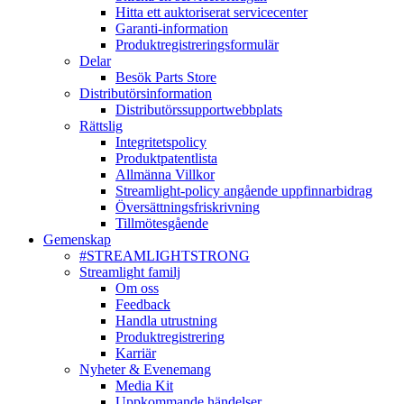
Hitta ett auktoriserat servicecenter
Garanti-information
Produktregistreringsformulär
Delar
Besök Parts Store
Distributörsinformation
Distributörssupportwebbplats
Rättslig
Integritetspolicy
Produktpatentlista
Allmänna Villkor
Streamlight-policy angående uppfinnarbidrag
Översättningsfriskrivning
Tillmötesgående
Gemenskap
#STREAMLIGHTSTRONG
Streamlight familj
Om oss
Feedback
Handla utrustning
Produktregistrering
Karriär
Nyheter & Evenemang
Media Kit
Uppkommande händelser