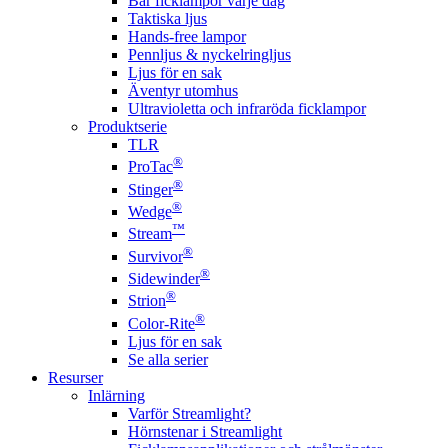
Bär ficklampor varje dag
Taktiska ljus
Hands-free lampor
Pennljus & nyckelringljus
Ljus för en sak
Äventyr utomhus
Ultravioletta och infraröda ficklampor
Produktserie
TLR
®
ProTac
®
Stinger
®
Wedge
™
Stream
®
Survivor
®
Sidewinder
®
Strion
®
Color-Rite
Ljus för en sak
Se alla serier
Resurser
Inlärning
Varför Streamlight?
Hörnstenar i Streamlight