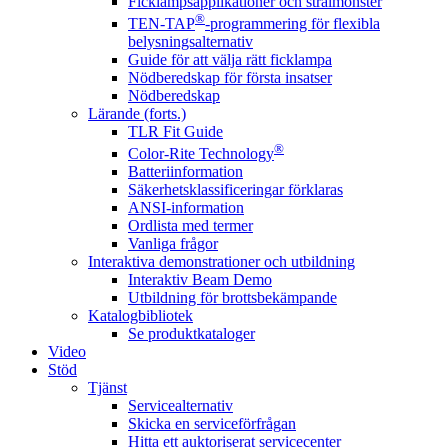
Ficklampsapplikationer och strålmönster
®
TEN-TAP
-programmering för flexibla
belysningsalternativ
Guide för att välja rätt ficklampa
Nödberedskap för första insatser
Nödberedskap
Lärande (forts.)
TLR Fit Guide
®
Color-Rite Technology
Batteriinformation
Säkerhetsklassificeringar förklaras
ANSI-information
Ordlista med termer
Vanliga frågor
Interaktiva demonstrationer och utbildning
Interaktiv Beam Demo
Utbildning för brottsbekämpande
Katalogbibliotek
Se produktkataloger
Video
Stöd
Tjänst
Servicealternativ
Skicka en serviceförfrågan
Hitta ett auktoriserat servicecenter