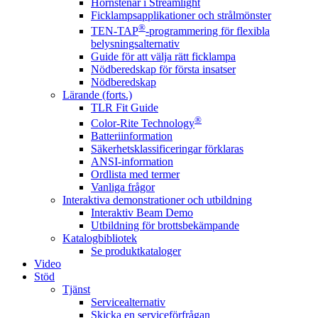
Hörnstenar i Streamlight
Ficklampsapplikationer och strålmönster
®
TEN-TAP
-programmering för flexibla
belysningsalternativ
Guide för att välja rätt ficklampa
Nödberedskap för första insatser
Nödberedskap
Lärande (forts.)
TLR Fit Guide
®
Color-Rite Technology
Batteriinformation
Säkerhetsklassificeringar förklaras
ANSI-information
Ordlista med termer
Vanliga frågor
Interaktiva demonstrationer och utbildning
Interaktiv Beam Demo
Utbildning för brottsbekämpande
Katalogbibliotek
Se produktkataloger
Video
Stöd
Tjänst
Servicealternativ
Skicka en serviceförfrågan