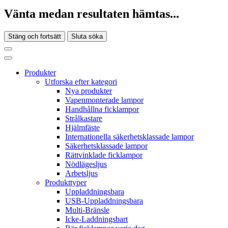
Vänta medan resultaten hämtas...
Stäng och fortsätt
Sluta söka
Produkter
Utforska efter kategori
Nya produkter
Vapenmonterade lampor
Handhållna ficklampor
Strålkastare
Hjälmfäste
Internationella säkerhetsklassade lampor
Säkerhetsklassade lampor
Rättvinklade ficklampor
Nödlägesljus
Arbetsljus
Produkttyper
Uppladdningsbara
USB-Uppladdningsbara
Multi-Bränsle
Icke-Laddningsbart