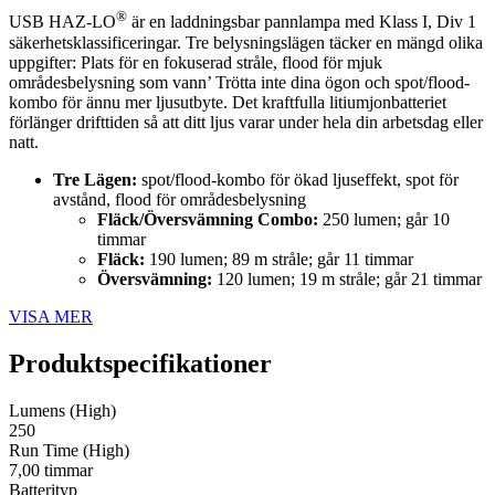
®
USB HAZ-LO
är en laddningsbar pannlampa med Klass I, Div 1
säkerhetsklassificeringar. Tre belysningslägen täcker en mängd olika
uppgifter: Plats för en fokuserad stråle, flood för mjuk
områdesbelysning som vann’ Trötta inte dina ögon och spot/flood-
kombo för ännu mer ljusutbyte. Det kraftfulla litiumjonbatteriet
förlänger drifttiden så att ditt ljus varar under hela din arbetsdag eller
natt.
Tre Lägen:
spot/flood-kombo för ökad ljuseffekt, spot för
avstånd, flood för områdesbelysning
Fläck/
Ö
versvämning Combo:
250 lumen; går 10
timmar
Fläck:
190 lumen; 89 m stråle; går 11 timmar
Översvämning:
120 lumen; 19 m stråle; går 21 timmar
VISA MER
Produktspecifikationer
Lumens (High)
250
Run Time (High)
7,00 timmar
Batterityp