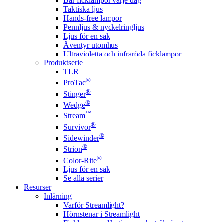
Bär ficklampor varje dag
Taktiska ljus
Hands-free lampor
Pennljus & nyckelringljus
Ljus för en sak
Äventyr utomhus
Ultravioletta och infraröda ficklampor
Produktserie
TLR
®
ProTac
®
Stinger
®
Wedge
™
Stream
®
Survivor
®
Sidewinder
®
Strion
®
Color-Rite
Ljus för en sak
Se alla serier
Resurser
Inlärning
Varför Streamlight?
Hörnstenar i Streamlight