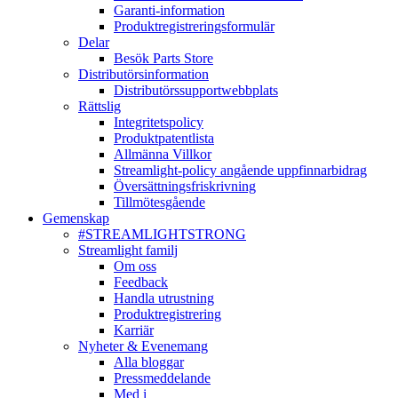
Garanti-information
Produktregistreringsformulär
Delar
Besök Parts Store
Distributörsinformation
Distributörssupportwebbplats
Rättslig
Integritetspolicy
Produktpatentlista
Allmänna Villkor
Streamlight-policy angående uppfinnarbidrag
Översättningsfriskrivning
Tillmötesgående
Gemenskap
#STREAMLIGHTSTRONG
Streamlight familj
Om oss
Feedback
Handla utrustning
Produktregistrering
Karriär
Nyheter & Evenemang
Alla bloggar
Pressmeddelande
Med i