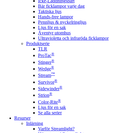
Icke-Laddningsbart
Bär ficklampor varje dag
Taktiska ljus
Hands-free lampor
Pennljus & nyckelringljus
Ljus för en sak
Äventyr utomhus
Ultravioletta och infraröda ficklampor
Produktserie
TLR
®
ProTac
®
Stinger
®
Wedge
™
Stream
®
Survivor
®
Sidewinder
®
Strion
®
Color-Rite
Ljus för en sak
Se alla serier
Resurser
Inlärning
Varför Streamlight?