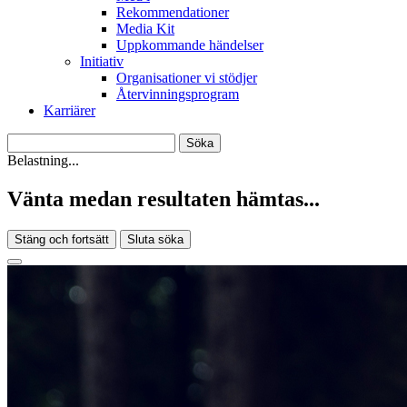
Rekommendationer
Media Kit
Uppkommande händelser
Initiativ
Organisationer vi stödjer
Återvinningsprogram
Karriärer
Belastning...
Vänta medan resultaten hämtas...
Stäng och fortsätt
Sluta söka