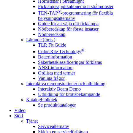
Hörnstenar i Streamlight
Ficklampsapplikationer och strålmönster
®
TEN-TAP
-programmering för flexibla
belysningsalternativ
Guide för att välja rätt ficklampa
Nödberedskap för första insatser
Nödberedskap
Lärande (forts.)
TLR Fit Guide
®
Color-Rite Technology
Batteriinformation
Säkerhetsklassificeringar förklaras
ANSI-information
Ordlista med termer
Vanliga frågor
Interaktiva demonstrationer och utbildning
Interaktiv Beam Demo
Utbildning för brottsbekämpande
Katalogbibliotek
Se produktkataloger
Video
Stöd
Tjänst
Servicealternativ
Skicka en serviceförfrågan