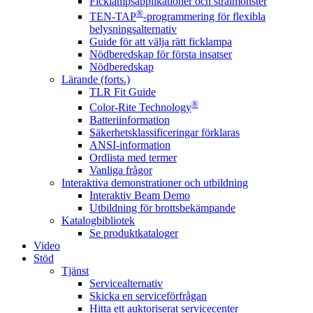
Ficklampsapplikationer och strålmönster
®
TEN-TAP
-programmering för flexibla
belysningsalternativ
Guide för att välja rätt ficklampa
Nödberedskap för första insatser
Nödberedskap
Lärande (forts.)
TLR Fit Guide
®
Color-Rite Technology
Batteriinformation
Säkerhetsklassificeringar förklaras
ANSI-information
Ordlista med termer
Vanliga frågor
Interaktiva demonstrationer och utbildning
Interaktiv Beam Demo
Utbildning för brottsbekämpande
Katalogbibliotek
Se produktkataloger
Video
Stöd
Tjänst
Servicealternativ
Skicka en serviceförfrågan
Hitta ett auktoriserat servicecenter