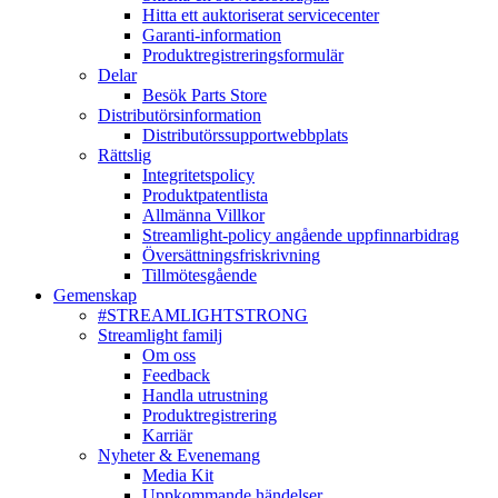
Hitta ett auktoriserat servicecenter
Garanti-information
Produktregistreringsformulär
Delar
Besök Parts Store
Distributörsinformation
Distributörssupportwebbplats
Rättslig
Integritetspolicy
Produktpatentlista
Allmänna Villkor
Streamlight-policy angående uppfinnarbidrag
Översättningsfriskrivning
Tillmötesgående
Gemenskap
#STREAMLIGHTSTRONG
Streamlight familj
Om oss
Feedback
Handla utrustning
Produktregistrering
Karriär
Nyheter & Evenemang
Media Kit
Uppkommande händelser