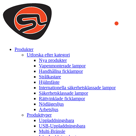
We use cookies to ensure that we provide you the best experience
on our website. By continuing to browse this website, you accept
that cookies are used to help us analyze how the website is used and
to offer you a better experience. To learn more or to find out how
you can disable cookies, you can access our
Privacy Policy
.
ACCEPT AND CLOSE
Produkter
Utforska efter kategori
Nya produkter
Vapenmonterade lampor
Handhållna ficklampor
Strålkastare
Hjälmfäste
Internationella säkerhetsklassade lampor
Säkerhetsklassade lampor
Rättvinklade ficklampor
Nödlägesljus
Arbetsljus
Produkttyper
Uppladdningsbara
USB-Uppladdningsbara
Multi-Bränsle