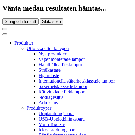
Vänta medan resultaten hämtas...
Stäng och fortsätt
Sluta söka
Produkter
Utforska efter kategori
Nya produkter
Vapenmonterade lampor
Handhållna ficklampor
Strålkastare
Hjälmfäste
Internationella säkerhetsklassade lampor
Säkerhetsklassade lampor
Rättvinklade ficklampor
Nödlägesljus
Arbetsljus
Produkttyper
Uppladdningsbara
USB-Uppladdningsbara
Multi-Bränsle
Icke-Laddningsbart