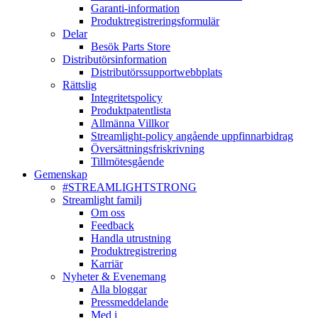
Garanti-information
Produktregistreringsformulär
Delar
Besök Parts Store
Distributörsinformation
Distributörssupportwebbplats
Rättslig
Integritetspolicy
Produktpatentlista
Allmänna Villkor
Streamlight-policy angående uppfinnarbidrag
Översättningsfriskrivning
Tillmötesgående
Gemenskap
#STREAMLIGHTSTRONG
Streamlight familj
Om oss
Feedback
Handla utrustning
Produktregistrering
Karriär
Nyheter & Evenemang
Alla bloggar
Pressmeddelande
Med i