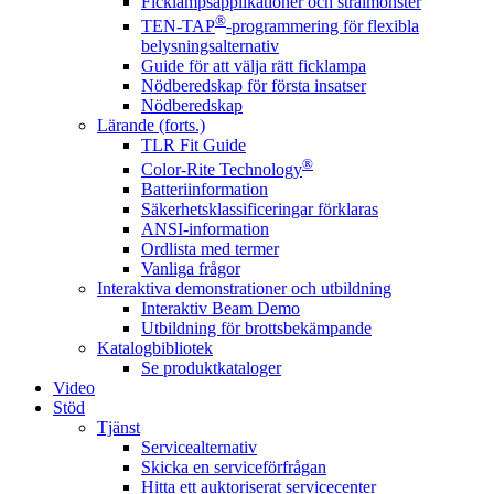
Ficklampsapplikationer och strålmönster
®
TEN-TAP
-programmering för flexibla
belysningsalternativ
Guide för att välja rätt ficklampa
Nödberedskap för första insatser
Nödberedskap
Lärande (forts.)
TLR Fit Guide
®
Color-Rite Technology
Batteriinformation
Säkerhetsklassificeringar förklaras
ANSI-information
Ordlista med termer
Vanliga frågor
Interaktiva demonstrationer och utbildning
Interaktiv Beam Demo
Utbildning för brottsbekämpande
Katalogbibliotek
Se produktkataloger
Video
Stöd
Tjänst
Servicealternativ
Skicka en serviceförfrågan
Hitta ett auktoriserat servicecenter