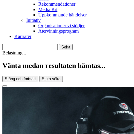
Rekommendationer
Media Kit
Uppkommande händelser
Initiativ
Organisationer vi stödjer
Återvinningsprogram
Karriärer
Belastning...
Vänta medan resultaten hämtas...
Stäng och fortsätt
Sluta söka