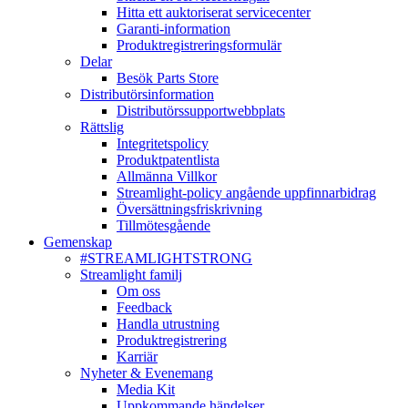
Hitta ett auktoriserat servicecenter
Garanti-information
Produktregistreringsformulär
Delar
Besök Parts Store
Distributörsinformation
Distributörssupportwebbplats
Rättslig
Integritetspolicy
Produktpatentlista
Allmänna Villkor
Streamlight-policy angående uppfinnarbidrag
Översättningsfriskrivning
Tillmötesgående
Gemenskap
#STREAMLIGHTSTRONG
Streamlight familj
Om oss
Feedback
Handla utrustning
Produktregistrering
Karriär
Nyheter & Evenemang
Media Kit
Uppkommande händelser