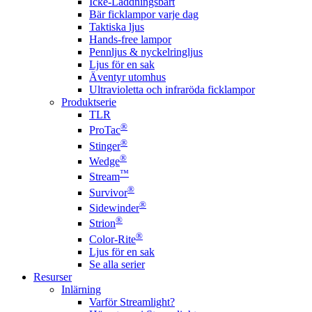
Icke-Laddningsbart
Bär ficklampor varje dag
Taktiska ljus
Hands-free lampor
Pennljus & nyckelringljus
Ljus för en sak
Äventyr utomhus
Ultravioletta och infraröda ficklampor
Produktserie
TLR
®
ProTac
®
Stinger
®
Wedge
™
Stream
®
Survivor
®
Sidewinder
®
Strion
®
Color-Rite
Ljus för en sak
Se alla serier
Resurser
Inlärning
Varför Streamlight?