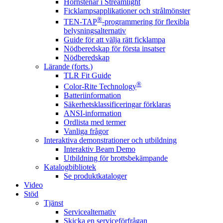
Hörnstenar i Streamlight
Ficklampsapplikationer och strålmönster
®
TEN-TAP
-programmering för flexibla
belysningsalternativ
Guide för att välja rätt ficklampa
Nödberedskap för första insatser
Nödberedskap
Lärande (forts.)
TLR Fit Guide
®
Color-Rite Technology
Batteriinformation
Säkerhetsklassificeringar förklaras
ANSI-information
Ordlista med termer
Vanliga frågor
Interaktiva demonstrationer och utbildning
Interaktiv Beam Demo
Utbildning för brottsbekämpande
Katalogbibliotek
Se produktkataloger
Video
Stöd
Tjänst
Servicealternativ
Skicka en serviceförfrågan