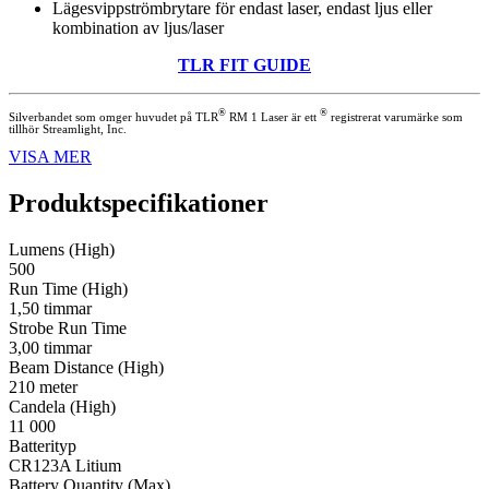
Lägesvippströmbrytare för endast laser, endast ljus eller
kombination av ljus/laser
TLR FIT GUIDE
®
®
Silverbandet som omger huvudet på TLR
RM 1 Laser är ett
registrerat varumärke som
tillhör Streamlight, Inc.
VISA MER
Produktspecifikationer
Lumens (High)
500
Run Time (High)
1,50 timmar
Strobe Run Time
3,00 timmar
Beam Distance (High)
210 meter
Candela (High)
11 000
Batterityp
CR123A Litium
Battery Quantity (Max)