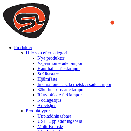
We use cookies to ensure that we provide you the best experience
on our website. By continuing to browse this website, you accept
that cookies are used to help us analyze how the website is used and
to offer you a better experience. To learn more or to find out how
you can disable cookies, you can access our
Privacy Policy
.
ACCEPT AND CLOSE
Produkter
Utforska efter kategori
Nya produkter
Vapenmonterade lampor
Handhållna ficklampor
Strålkastare
Hjälmfäste
Internationella säkerhetsklassade lampor
Säkerhetsklassade lampor
Rättvinklade ficklampor
Nödlägesljus
Arbetsljus
Produkttyper
Uppladdningsbara
USB-Uppladdningsbara
Multi-Bränsle