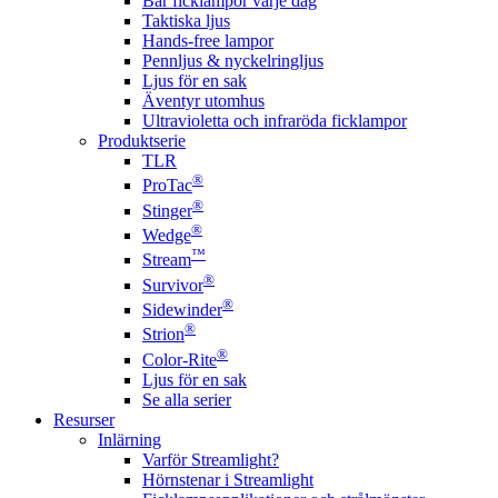
Bär ficklampor varje dag
Taktiska ljus
Hands-free lampor
Pennljus & nyckelringljus
Ljus för en sak
Äventyr utomhus
Ultravioletta och infraröda ficklampor
Produktserie
TLR
®
ProTac
®
Stinger
®
Wedge
™
Stream
®
Survivor
®
Sidewinder
®
Strion
®
Color-Rite
Ljus för en sak
Se alla serier
Resurser
Inlärning
Varför Streamlight?
Hörnstenar i Streamlight